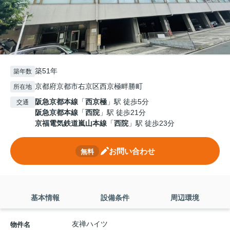
築51年
築年数
京都府京都市右京区西京極畔勝町
所在地
阪急京都本線
「
西京極
」駅 徒歩5分
交通
阪急京都本線
「
西院
」駅 徒歩21分
京福電気鉄道嵐山本線
「
西院
」駅 徒歩23分
お問い合わせ
無料
基本情報
設備条件
周辺環境
友禅ハイツ
物件名