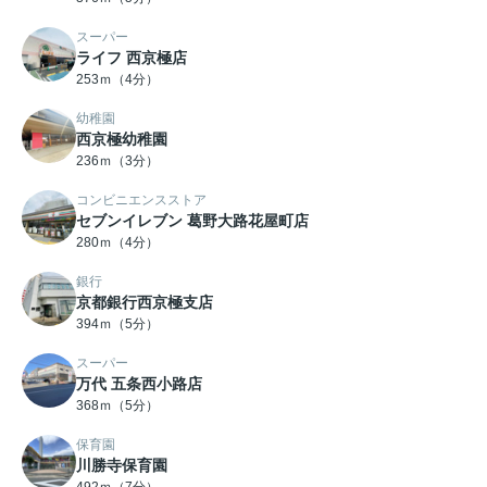
スーパー
ライフ 西京極店
253ｍ（4分）
幼稚園
西京極幼稚園
236ｍ（3分）
コンビニエンスストア
セブンイレブン 葛野大路花屋町店
280ｍ（4分）
銀行
京都銀行西京極支店
394ｍ（5分）
スーパー
万代 五条西小路店
368ｍ（5分）
保育園
川勝寺保育園