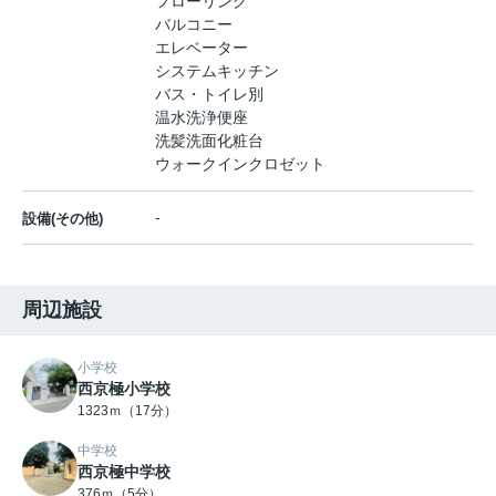
フローリング
バルコニー
エレベーター
システムキッチン
バス・トイレ別
温水洗浄便座
洗髪洗面化粧台
ウォークインクロゼット
-
設備(その他)
周辺施設
小学校
西京極小学校
1323ｍ（17分）
中学校
西京極中学校
376ｍ（5分）