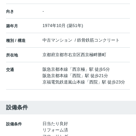
-
向き
1974年10月 (築51年)
築年月
中古マンション / 鉄骨鉄筋コンクリート
種別 / 構造
京都府
京都市右京区
西京極畔勝町
所在地
阪急京都本線
「
西京極
」駅 徒歩5分
交通
阪急京都本線
「
西院
」駅 徒歩21分
京福電気鉄道嵐山本線
「
西院
」駅 徒歩23分
設備条件
日当たり良好
設備条件
リフォーム済