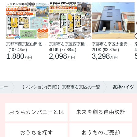
京都市西京区山田北山田町
京都市右京区西京極中沢町
京都市右京区太秦安井藤ノ木町
- (107.46㎡)
4LDK (77.88㎡)
2LDK (93.39㎡)
4
1,880
2,098
3,298
万円
万円
万円
ニー
【マンション(売買)】京都市右京区の一覧
友禅ハイツ