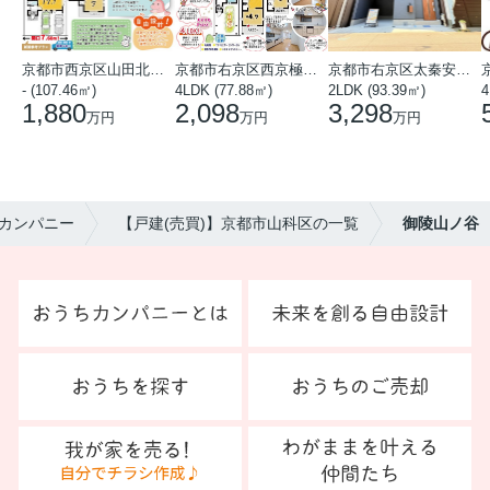
京都市西京区山田北山田町
京都市右京区西京極中沢町
京都市右京区太秦安井藤ノ木町
- (107.46㎡)
4LDK (77.88㎡)
2LDK (93.39㎡)
4
1,880
2,098
3,298
万円
万円
万円
カンパニー
【戸建(売買)】京都市山科区の一覧
御陵山ノ谷