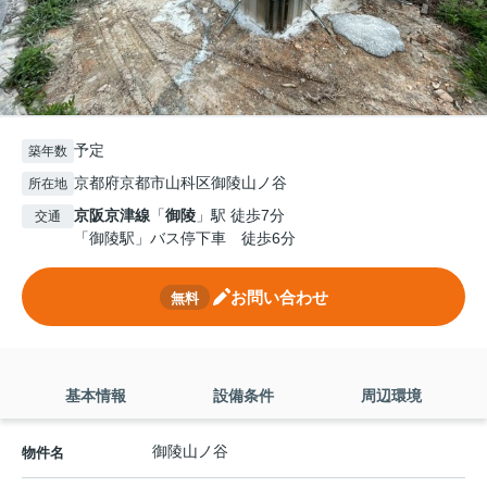
予定
築年数
京都府京都市山科区御陵山ノ谷
所在地
京阪京津線
「
御陵
」駅 徒歩7分
交通
「御陵駅」バス停下車 徒歩6分
お問い合わせ
無料
基本情報
設備条件
周辺環境
御陵山ノ谷
物件名