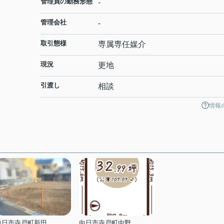
管理員の勤務形態
-
管理会社
-
取引態様
専属専任媒介
現況
更地
引渡し
相談
情報
向日市寺戸町新田
向日市寺戸町中野