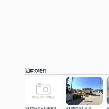
近隣の物件
向日市物集女町中海道
向日市寺戸町新田