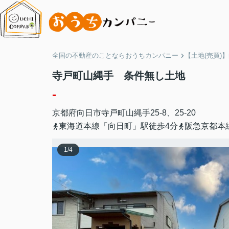
全国の不動産のことならおうちカンパニー
【土地(売買)
寺戸町山縄手 条件無し土地
-
京都府
向日市
寺戸町
山縄手25-8、25-20
東海道本線「向日町」駅徒歩4分
阪急京都本
1
/
4