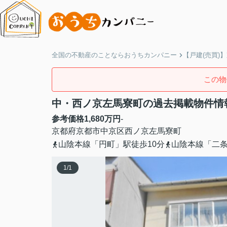
全国の不動産のことならおうちカンパニー
【戸建(売買)
この物
中・西ノ京左馬寮町の過去掲載物件情
参考価格
1,680
万円
-
京都府
京都市中京区
西ノ京左馬寮町
山陰本線「円町」駅徒歩10分
山陰本線「二条
1
/
1