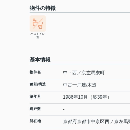
物件の特徴
バストイレ
別
基本情報
物件名
中・西ノ京左馬寮町
種別/構造
中古一戸建/木造
築年月
1986年10月（築39年）
総戸数
-
所在地
京都府
京都市中京区
西ノ京左馬