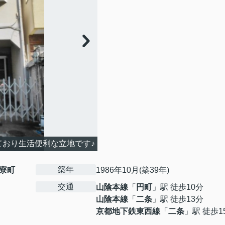
おり生活便利な立地です♪
築年
寮町
1986年10月(築39年)
交通
山陰本線
「
円町
」駅 徒歩10分
山陰本線
「
二条
」駅 徒歩13分
京都地下鉄東西線
「
二条
」駅 徒歩1