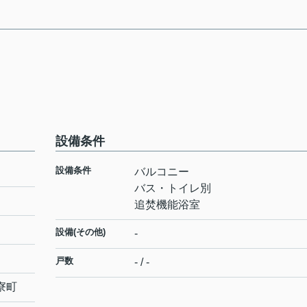
設備条件
設備条件
バルコニー
バス・トイレ別
追焚機能浴室
設備(その他)
-
戸数
- / -
寮町