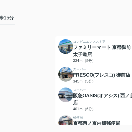
歩15分
コンビニエンスストア
ファミリーマート 京都御前
太子道店
334ｍ（5分）
スーパー
FRESCO(フレスコ) 御前店
345ｍ（5分）
スーパー
阪急OASIS(オアシス) 西ノ
店
401ｍ（6分）
郵便局
京都西ノ京内畑郵便局
478ｍ（6分）