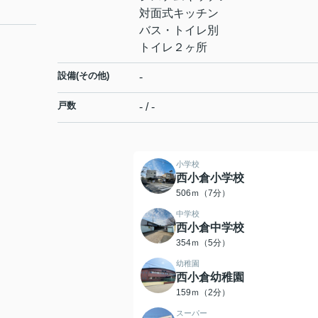
対面式キッチン
バス・トイレ別
トイレ２ヶ所
設備(その他)
-
戸数
- / -
小学校
西小倉小学校
506ｍ（7分）
中学校
西小倉中学校
354ｍ（5分）
幼稚園
西小倉幼稚園
159ｍ（2分）
スーパー