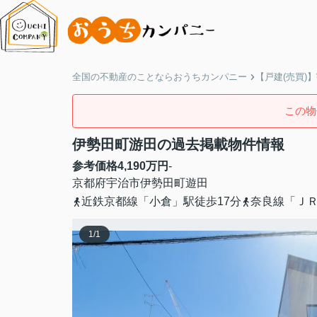
全国の不動産のことならおうちカンパニー
【戸建(売買)
この物
伊勢田町游田の過去掲載物件情報
参考価格
4,190
万円
-
京都府
宇治市
伊勢田町
遊田
近鉄京都線「小倉」駅徒歩17分
奈良線「ＪＲ
1
/
1