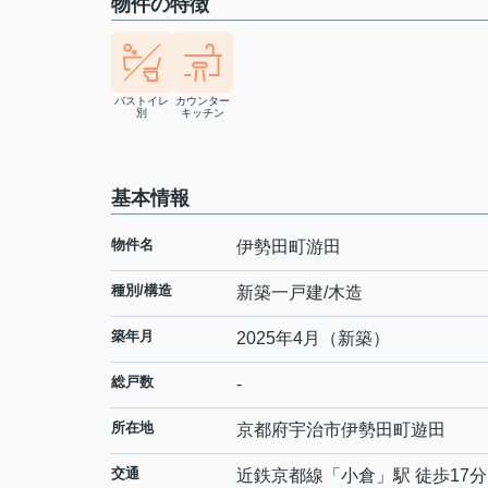
物件の特徴
バストイレ
カウンター
別
キッチン
基本情報
物件名
伊勢田町游田
種別/構造
新築一戸建/木造
築年月
2025年4月（新築）
総戸数
-
所在地
京都府
宇治市
伊勢田町
遊田
交通
近鉄京都線
「
小倉
」駅 徒歩17分