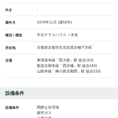
-
向き
1970年11月 (築55年)
築年月
中古テラスハウス / 木造
種別 / 構造
京都府
京都市右京区
西京極下沢町
所在地
東海道本線
「
西大路
」駅 徒歩16分
交通
阪急京都本線
「
西京極
」駅 徒歩18分
山陰本線
「
梅小路京都西
」駅 徒歩23分
設備条件
閑静な住宅地
設備条件
都市ガス