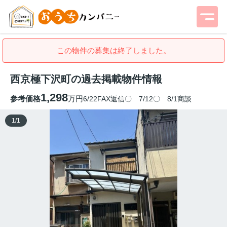
この物件の募集は終了しました。
西京極下沢町の過去掲載物件情報
1,298
参考価格
万円
6/22FAX返信〇 7/12〇 8/1商談
1
/
1