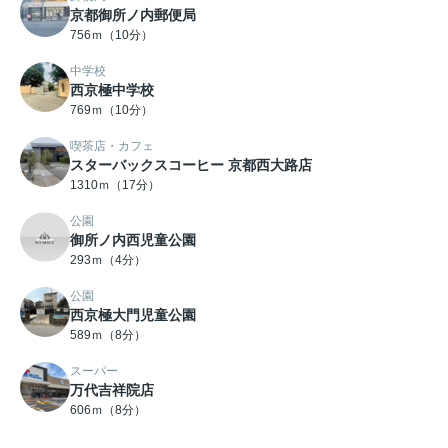
京都御所ノ内郵便局
756ｍ（10分）
中学校
西京極中学校
769ｍ（10分）
喫茶店・カフェ
スターバックスコーヒー 京都西大路店
1310ｍ（17分）
公園
御所ノ内西児童公園
293ｍ（4分）
公園
西京極大門児童公園
589ｍ（8分）
スーパー
万代吉祥院店
606ｍ（8分）