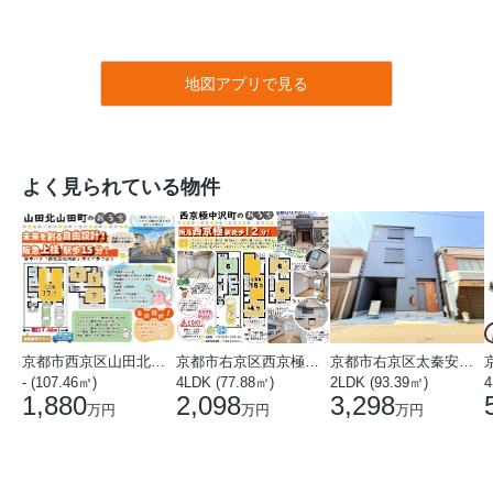
地図アプリで見る
よく見られている物件
京都市西京区山田北山田町
京都市右京区西京極中沢町
京都市右京区太秦安井藤ノ木町
- (107.46㎡)
4LDK (77.88㎡)
2LDK (93.39㎡)
4
1,880
2,098
3,298
万円
万円
万円