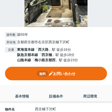
築55年
築年数
京都府京都市右京区西京極下沢町
所在地
東海道本線
「
西大路
」駅 徒歩16分
交通
阪急京都本線
「
西京極
」駅 徒歩18分
山陰本線
「
梅小路京都西
」駅 徒歩23分
お問い合わせ
無料
基本情報
設備条件
周辺環境
西京極下沢町
物件名