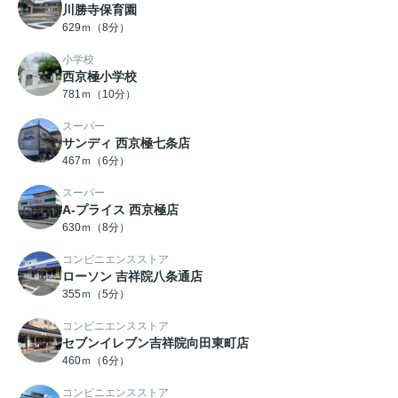
川勝寺保育園
629ｍ（8分）
小学校
西京極小学校
781ｍ（10分）
スーパー
サンディ 西京極七条店
467ｍ（6分）
スーパー
A-プライス 西京極店
630ｍ（8分）
コンビニエンスストア
ローソン 吉祥院八条通店
355ｍ（5分）
コンビニエンスストア
セブンイレブン吉祥院向田東町店
460ｍ（6分）
コンビニエンスストア