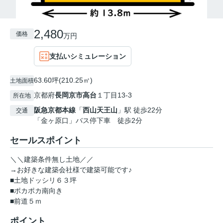
2,480
価格
万円
支払いシミュレーション
63.60坪(210.25㎡)
土地面積
京都府
長岡京市
高台
１丁目13-3
所在地
阪急京都本線
「
西山天王山
」駅 徒歩22分
交通
「金ヶ原口」バス停下車 徒歩2分
セールスポイント
＼＼建築条件無し土地／／
→お好きな建築会社様で建築可能です♪
■土地ドッシリ６３坪
■ポカポカ南向き
■前道５ｍ
ポイント