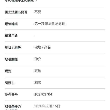
-
その他法令上の制限
不要
国土法届出要否
第一種低層住居専用
用途地域
-
最適用途
宅地 / 高台
地目 / 地勢
仲介
取引態様
更地
現況
相談
引渡し
102703704
物件番号
2026年08月15日
取引条件の