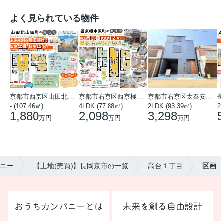
よく見られている物件
京都市西京区山田北山田町
京都市右京区西京極中沢町
京都市右京区太秦安井藤ノ木町
- (107.46㎡)
4LDK (77.88㎡)
2LDK (93.39㎡)
1,880
2,098
3,298
万円
万円
万円
ニー
【土地(売買)】長岡京市の一覧
高台１丁目
区画