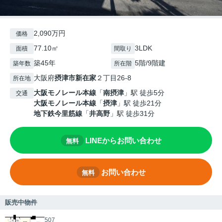
2,090万円
価格
77.10㎡
3LDK
面積
間取り
築45年
5階/9階建
築年数
所在階
大阪府
摂津市
新在家
２丁目26-8
所在地
大阪モノレール本線
「
南摂津
」駅 徒歩5分
交通
大阪モノレール本線
「
摂津
」駅 徒歩21分
地下鉄今里筋線
「
井高野
」駅 徒歩31分
LINEからお問い合わせ
無料
お問い合わせ
無料
販売中物件
507