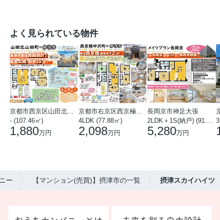
よく見られている物件
京都市西京区山田北山田町
京都市右京区西京極中沢町
長岡京市神足大張
- (107.46㎡)
4LDK (77.88㎡)
2LDK＋1S(納戸) (91.78㎡)
3
1,880
2,098
5,280
万円
万円
万円
ニー
【マンション(売買)】摂津市の一覧
摂津スカイハイツ