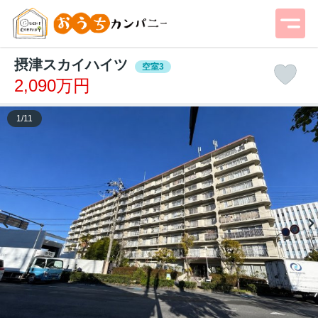
摂津スカイハイツ
空室3
2,090万円
1
/
11