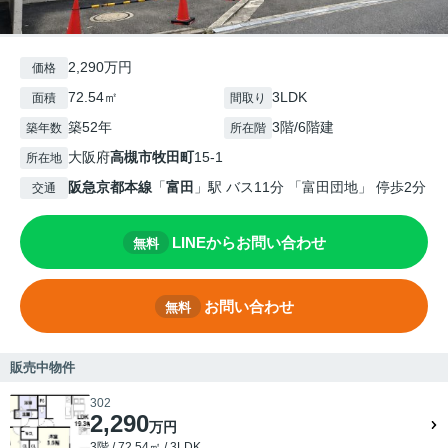
2,290万円
価格
72.54㎡
3LDK
面積
間取り
築52年
3階/6階建
築年数
所在階
大阪府
高槻市
牧田町
15-1
所在地
阪急京都本線
「
富田
」駅 バス11分 「富田団地」 停歩2分
交通
LINEからお問い合わせ
無料
お問い合わせ
無料
販売中物件
302
2,290
万円
3階 / 72.54㎡ / 3LDK