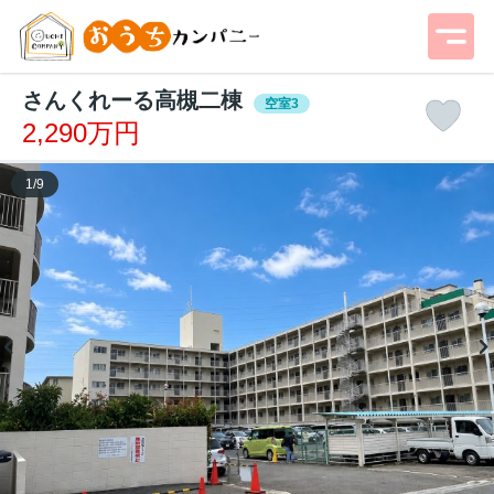
さんくれーる高槻二棟
空室3
2,290万円
1
/
9