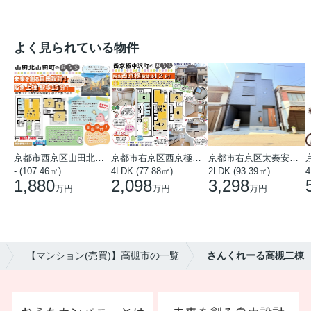
よく見られている物件
京都市西京区山田北山田町
京都市右京区西京極中沢町
京都市右京区太秦安井藤ノ木町
- (107.46㎡)
4LDK (77.88㎡)
2LDK (93.39㎡)
4
1,880
2,098
3,298
万円
万円
万円
【マンション(売買)】高槻市の一覧
さんくれーる高槻二棟