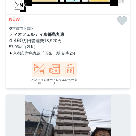
NEW
京都市下京区
ディオフェルティ京都烏丸東
4,490
万円
管理費
13,920円
57.03㎡（2LK）
京都市営烏丸線「五条」駅 徒歩2分
阪急京都本線「烏丸」駅 徒歩1
バストイレ
オートロッ
エレベータ
別
ク
ー