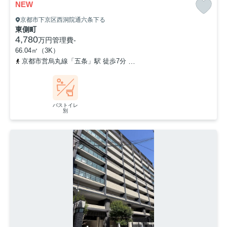
NEW
京都市下京区西洞院通六条下る
東側町
4,780
万円
管理費
-
66.04㎡（3K）
京都市営烏丸線「五条」駅 徒歩7分
東海道本線「京都」駅 徒歩13
バストイレ
別