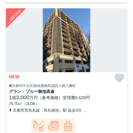
ご成約済み
NEW
京都市中京区御池通柳馬場西入柳八幡町
グラン・ブルー御池高倉
1
3,000
億
万円（参考価格）
管理費
9,620円
76.70㎡（2LDK）
京都市営烏丸線「烏丸御池」駅 徒歩3分
京都地下鉄東西線「京都市