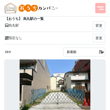
【おうち】 烏丸駅の一覧
烏丸駅
変更
指定なし
変更
15
件