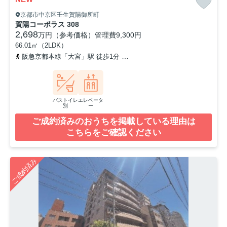
京都市中京区壬生賀陽御所町
賀陽コーポラス 308
2,698
万円（参考価格）
管理費
9,300円
66.01㎡（2LDK）
阪急京都本線「大宮」駅 徒歩1分
京福電気鉄道嵐山本線「四条大宮
バストイレ
エレベータ
別
ー
ご成約済みのおうちを掲載している理由は
こちらをご確認ください
ご成約済み