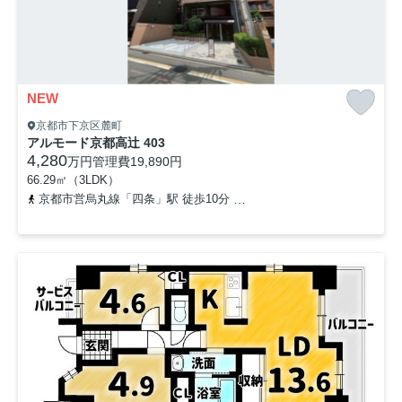
NEW
京都市下京区麓町
アルモード京都高辻 403
4,280
万円
管理費
19,890円
66.29㎡（3LDK）
京都市営烏丸線「四条」駅 徒歩10分
阪急京都本線「大宮」駅 徒歩