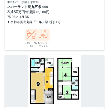
京都市下京区上平野町
ネバーランド烏丸五条 000
8,480
万円
管理費
12,180円
75.06㎡（3LDK）
京都市営烏丸線「五条」駅 徒歩1分
京都市営烏丸線「四条」駅 徒歩
バストイレ
カウンター
別
キッチン