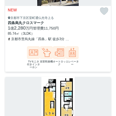
NEW
京都市下京区室町通仏光寺上る
四条烏丸クロスマーク
1
2,280
億
万円
管理費
11,750円
85.74㎡（3LDK）
京都市営烏丸線「四条」駅 徒歩3分
阪急京都本線「烏丸」駅 徒歩6
TVモニタ
浴室乾燥機
オートロッ
エレベータ
付きインタ
ク
ー
ーホン