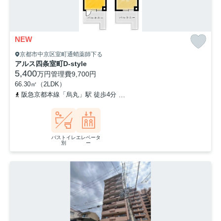
NEW
京都市中京区室町通蛸薬師下る
アルス四条室町D-style
5,400
万円
管理費
9,700円
66.30㎡（2LDK）
阪急京都本線「烏丸」駅 徒歩4分
京都市営烏丸線「烏丸御池」駅 
バストイレ
エレベータ
別
ー