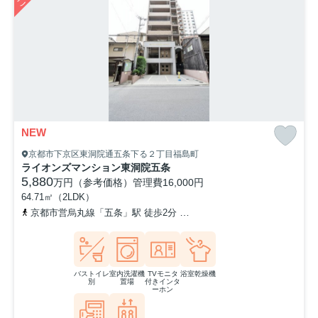
NEW
京都市下京区東洞院通五条下る２丁目福島町
ライオンズマンション東洞院五条
5,880
万円（参考価格）
管理費
16,000円
64.71㎡（2LDK）
京都市営烏丸線「五条」駅 徒歩2分
京阪本線「清水五条」駅 徒歩9
バストイレ
室内洗濯機
TVモニタ
浴室乾燥機
別
置場
付きインタ
ーホン