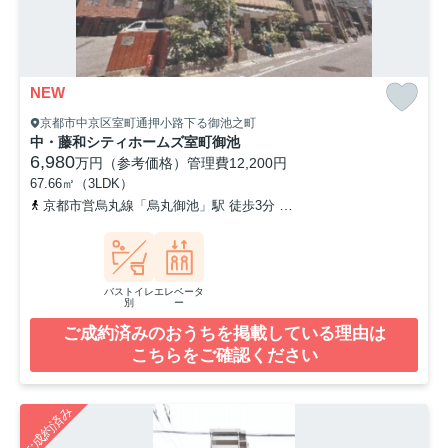
NEW
京都市中京区室町通押小路下る御池之町
中・藤和シティホームズ室町御池
6,980
万円（参考価格）
管理費
12,200円
67.66㎡（3LDK）
京都市営烏丸線「烏丸御池」駅 徒歩3分
阪急京都本線「烏丸」駅 徒
バストイレ
エレベータ
別
ー
ご成約済みのおうちを掲載している理由は
こちらをご確認ください
ご成約済み