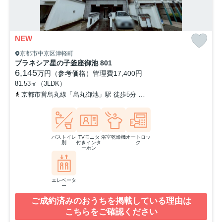
NEW
京都市中京区津軽町
プラネシア星の子釜座御池 801
6,145
万円（参考価格）
管理費
17,400円
81.53㎡（3LDK）
京都市営烏丸線「烏丸御池」駅 徒歩5分
京都地下鉄東西線「二条城
バストイレ
TVモニタ
浴室乾燥機
オートロッ
別
付きインタ
ク
ーホン
エレベータ
ー
ご成約済みのおうちを掲載している理由は
こちらをご確認ください