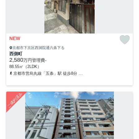
NEW
京都市下京区西洞院通六条下る
西側町
2,580
万円
管理費
-
88.55㎡（2LDK）
京都市営烏丸線「五条」駅 徒歩8分
東海道本線「京都」駅 徒歩16
ご成約済み