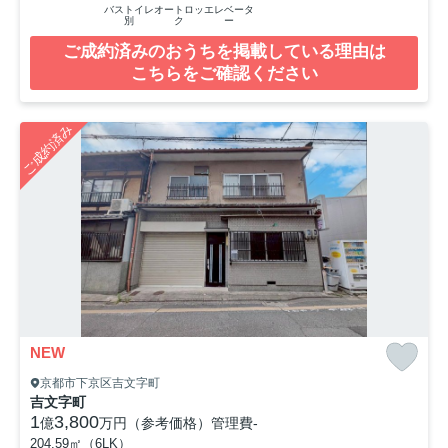
バストイレ
オートロッ
エレベータ
別
ク
ー
ご成約済みのおうちを掲載している理由は
こちらをご確認ください
ご成約済み
NEW
京都市下京区吉文字町
吉文字町
1
3,800
億
万円（参考価格）
管理費
-
204.59㎡（6LK）