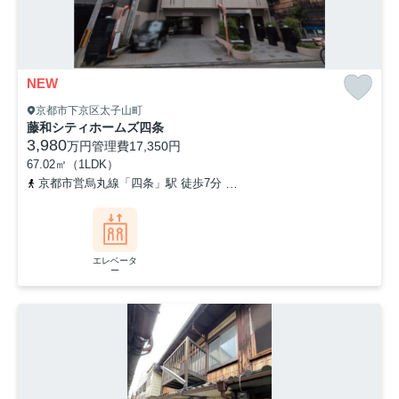
NEW
京都市下京区太子山町
藤和シティホームズ四条
3,980
万円
管理費
17,350円
67.02㎡（1LDK）
京都市営烏丸線「四条」駅 徒歩7分
阪急京都本線「烏丸」駅 徒歩7
エレベータ
ー