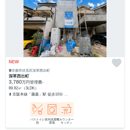
NEW
京都市伏見区深草西出町
深草西出町
3,780
万円
管理費
-
89.82㎡（3LDK）
京阪本線「藤森」駅 徒歩10分
京阪本線「龍谷大前深草」駅 徒歩1
バストイレ
室内洗濯機
カウンター
別
置場
キッチン