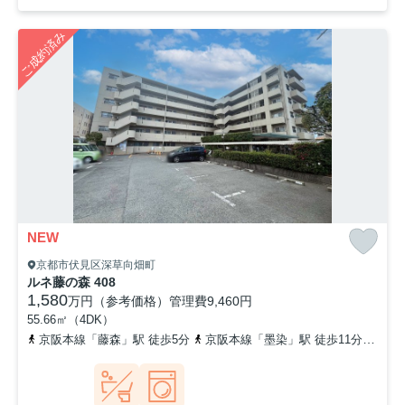
ご成約済み
NEW
京都市伏見区深草向畑町
ルネ藤の森 408
1,580
万円（参考価格）
管理費
9,460円
55.66㎡（4DK）
京阪本線「藤森」駅 徒歩5分
京阪本線「墨染」駅 徒歩11分
奈良