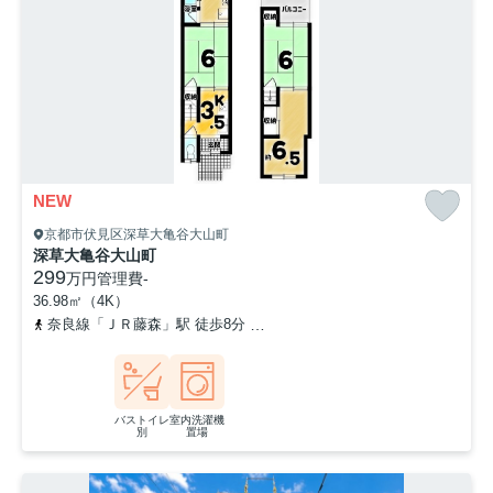
NEW
京都市伏見区深草大亀谷大山町
深草大亀谷大山町
299
万円
管理費
-
36.98㎡（4K）
奈良線「ＪＲ藤森」駅 徒歩8分
京阪本線「墨染」駅 徒歩14分
京
バストイレ
室内洗濯機
別
置場