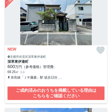
NEW
京都市伏見区深草東伊達町
深草東伊達町
600
万円（参考価格）
管理費
-
69.25㎡（-）
奈良線「ＪＲ藤森」駅 徒歩12分
京阪本線「藤森」駅 徒歩13分
ご成約済みのおうちを掲載している理由は
こちらをご確認ください