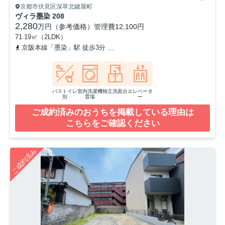
京都市伏見区深草北鍵屋町
ヴィラ墨染 208
2,280
万円（参考価格）
管理費
12,100円
71.19㎡（2LDK）
京阪本線「墨染」駅 徒歩3分
奈良線「ＪＲ藤森」駅 徒歩12分
京
バストイレ
室内洗濯機
独立洗面台
エレベータ
別
置場
ー
ご成約済みのおうちを掲載している理由は
こちらをご確認ください
ご成約済み