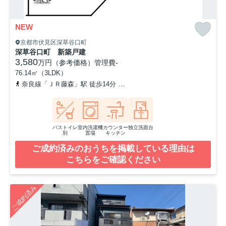
NEW
京都市伏見区深草谷口町
深草谷口町 新築戸建
3,580
万円（参考価格）
管理費
-
76.14㎡（3LDK）
奈良線「ＪＲ藤森」駅 徒歩14分
京阪本線「藤森」駅 徒歩15分
バストイレ
室内洗濯機
カウンター
独立洗面台
別
置場
キッチン
ご成約済みのおうちを掲載している理由は
こちらをご確認ください
ご成約済み