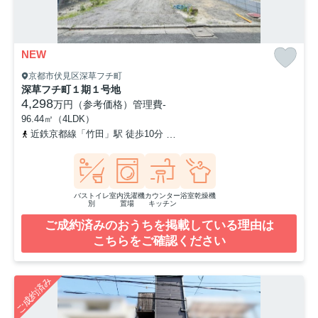
NEW
京都市伏見区深草フチ町
深草フチ町１期１号地
4,298
万円（参考価格）
管理費
-
96.44㎡（4LDK）
近鉄京都線「竹田」駅 徒歩10分
京都市営烏丸線「竹田」駅 徒歩1
バストイレ
室内洗濯機
カウンター
浴室乾燥機
別
置場
キッチン
ご成約済みのおうちを掲載している理由は
こちらをご確認ください
ご成約済み