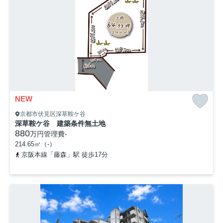
NEW
京都市伏見区深草鞍ケ谷
深草鞍ケ谷 建築条件無土地
880
万円
管理費
-
214.65㎡（-）
京阪本線「藤森」駅 徒歩17分