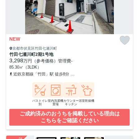
NEW
京都市伏見区竹田七瀬川町
竹田七瀬川町2期1号地
3,298
万円（参考価格）
管理費
-
85.30㎡（3LDK）
近鉄京都線「竹田」駅 徒歩8分
京都市営烏丸線「くいな橋」駅 徒歩
バストイレ
室内洗濯機
カウンター
浴室乾燥機
別
置場
キッチン
ご成約済みのおうちを掲載している理由は
こちらをご確認ください