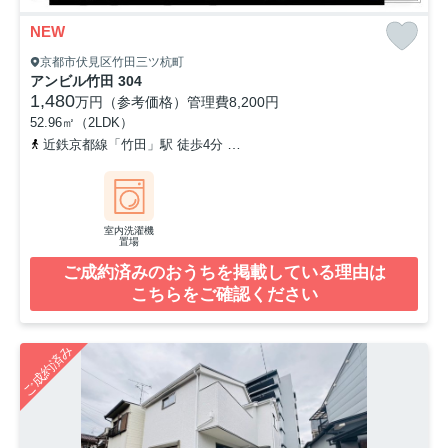
NEW
京都市伏見区竹田三ツ杭町
アンビル竹田 304
1,480
万円（参考価格）
管理費
8,200円
52.96㎡（2LDK）
近鉄京都線「竹田」駅 徒歩4分
京都市営烏丸線「くいな橋」駅 徒歩
室内洗濯機
置場
ご成約済みのおうちを掲載している理由は
こちらをご確認ください
ご成約済み