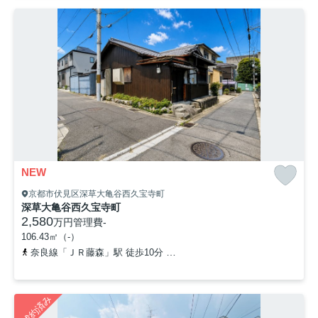
NEW
京都市伏見区深草大亀谷西久宝寺町
深草大亀谷西久宝寺町
2,580
万円
管理費
-
106.43㎡（-）
奈良線「ＪＲ藤森」駅 徒歩10分
京阪本線「藤森」駅 徒歩13分
ご成約済み