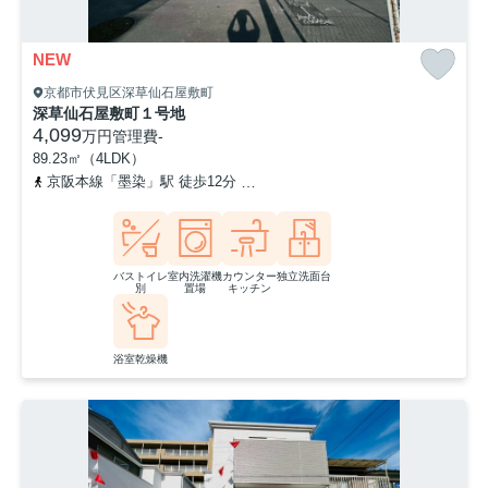
NEW
京都市伏見区深草仙石屋敷町
深草仙石屋敷町１号地
4,099
万円
管理費
-
89.23㎡（4LDK）
京阪本線「墨染」駅 徒歩12分
近鉄京都線「伏見」駅 徒歩12分
バストイレ
室内洗濯機
カウンター
独立洗面台
別
置場
キッチン
浴室乾燥機