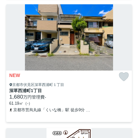
NEW
京都市伏見区深草西浦町１丁目
深草西浦町1丁目
1,680
万円
管理費
-
61.19㎡（-）
京都市営烏丸線「くいな橋」駅 徒歩9分
京阪本線「龍谷大前深草」駅