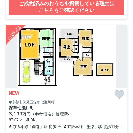
ご成約済みのおうちを掲載している理由は
こちらをご確認ください
ご成約済み
NEW
京都市伏見区深草七瀬川町
深草七瀬川町
3,199
万円（参考価格）
管理費
-
87.07㎡（4LDK）
京阪本線「藤森」駅 徒歩9分
京阪本線「墨染」駅 徒歩11分
奈良