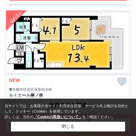
ご成約済み
NEW
京都市伏見区深草枯木町
ルミエール藤ノ森
2,490
万円（参考価格）
管理費
7,700円
検索条件を変更
当サイトでは、お客様の当サイト利用状況把握、サービス向上検討を目的と
53.73㎡（2LDK）
して、クッキー（Cookie）を使用しています。
京阪本線「藤森」駅 徒歩6分
京阪本線「墨染」駅 徒歩12分
京阪
詳しくは、当社の
「Cookieの取扱いについて」
をご確認ください。
閉じる