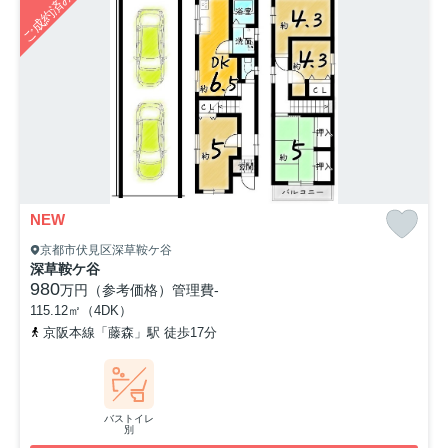
ご成約済み
NEW
京都市伏見区深草鞍ケ谷
深草鞍ケ谷
980
万円（参考価格）
管理費
-
115.12㎡（4DK）
京阪本線「藤森」駅 徒歩17分
バストイレ
別