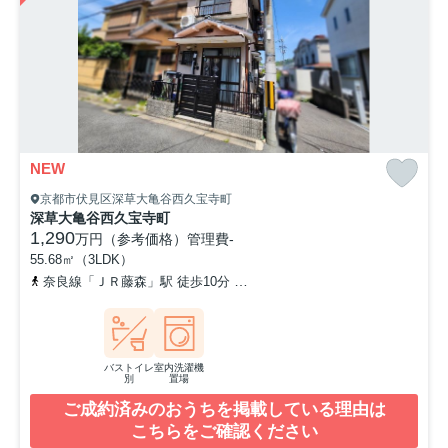
NEW
京都市伏見区深草大亀谷西久宝寺町
深草大亀谷西久宝寺町
1,290
万円（参考価格）
管理費
-
55.68㎡（3LDK）
奈良線「ＪＲ藤森」駅 徒歩10分
京阪本線「藤森」駅 徒歩12分
バストイレ
室内洗濯機
別
置場
ご成約済みのおうちを掲載している理由は
こちらをご確認ください