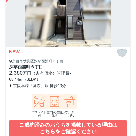
NEW
京都市伏見区深草西浦町６丁目
深草西浦町６丁目
2,380
万円（参考価格）
管理費
-
68.44㎡（3LDK）
京阪本線「藤森」駅 徒歩10分
京都市営烏丸線「くいな橋」駅 徒歩
バストイレ
室内洗濯機
カウンター
別
置場
キッチン
ご成約済みのおうちを掲載している理由は
こちらをご確認ください