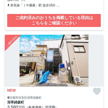
奈良線「ＪＲ藤森」駅 徒歩18分
京阪本線「藤森」駅 徒歩20分
ご成約済みのおうちを掲載している理由は
こちらをご確認ください
ご成約済み
NEW
京都市伏見区深草綿森町
深草綿森町
3,580
万円（参考価格）
管理費
-