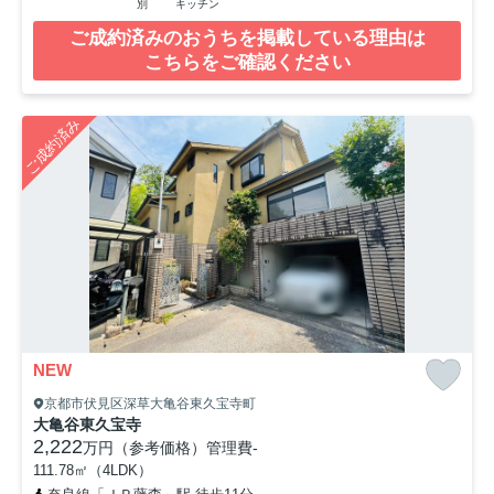
別
キッチン
ご成約済みのおうちを掲載している理由は
こちらをご確認ください
ご成約済み
NEW
京都市伏見区深草大亀谷東久宝寺町
大亀谷東久宝寺
2,222
万円（参考価格）
管理費
-
111.78㎡（4LDK）