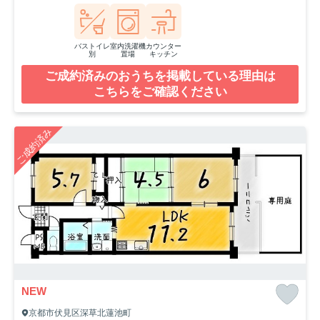
バストイレ
室内洗濯機
カウンター
別
置場
キッチン
ご成約済みのおうちを掲載している理由は
こちらをご確認ください
ご成約済み
NEW
京都市伏見区深草北蓮池町