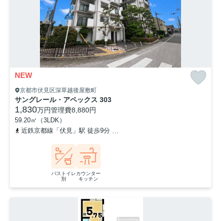
NEW
京都市伏見区深草越後屋敷町
サングレール・アペックス 303
1,830
万円
管理費
8,880円
59.20㎡（3LDK）
近鉄京都線「伏見」駅 徒歩9分
京阪本線「墨染」駅 徒歩13分
京
バストイレ
カウンター
別
キッチン