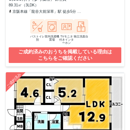
89.31㎡（3LDK）
京阪本線「龍谷大前深草」駅 徒歩5分
京阪本線「藤森」駅 徒歩8分
バストイレ
室内洗濯機
TVモニタ
独立洗面台
別
置場
付きインタ
ーホン
ご成約済みのおうちを掲載している理由は
こちらをご確認ください
ご成約済み