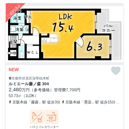
ご成約済み
NEW
京都市伏見区深草枯木町
ルミエール藤ノ森 304
2,480
万円（参考価格）
管理費
7,700円
53.73㎡（1LDK）
京阪本線「藤森」駅 徒歩3分
京阪本線「墨染」駅 徒歩15分
京阪
バストイレ
カウンター