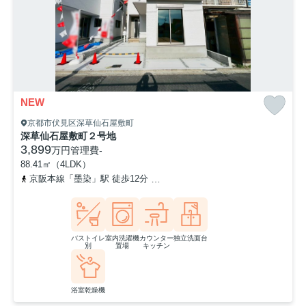
NEW
京都市伏見区深草仙石屋敷町
深草仙石屋敷町２号地
3,899
万円
管理費
-
88.41㎡（4LDK）
京阪本線「墨染」駅 徒歩12分
近鉄京都線「伏見」駅 徒歩12分
バストイレ
室内洗濯機
カウンター
独立洗面台
別
置場
キッチン
浴室乾燥機