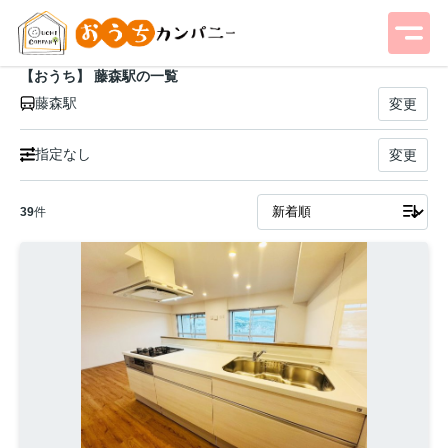
【おうち】 藤森駅の一覧
藤森駅
変更
指定なし
変更
39
件