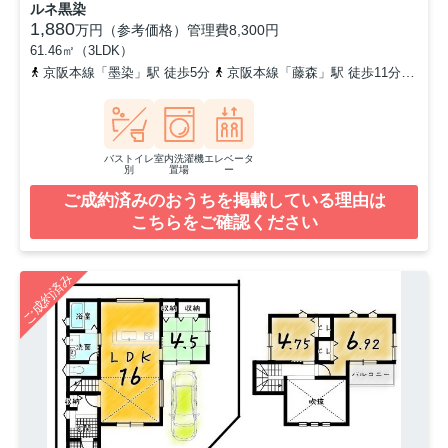
ルネ黒染
1,880
万円（参考価格）
管理費
8,300円
61.46㎡（3LDK）
京阪本線「墨染」駅 徒歩5分
京阪本線「藤森」駅 徒歩11分
奈良
バストイレ
室内洗濯機
エレベータ
別
置場
ー
ご成約済みのおうちを掲載している理由は
こちらをご確認ください
ご成約済み