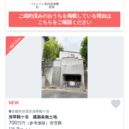
バストイレ
室内洗濯機
別
置場
ご成約済みのおうちを掲載している理由は
こちらをご確認ください
ご成約済み
NEW
京都市伏見区深草鞍ケ谷
深草鞍ケ谷 建築条無土地
700
万円（参考価格）
管理費
-
124.75㎡（-）