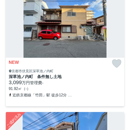
NEW
京都市伏見区深草池ノ内町
深草池ノ内町 条件無し土地
3,099
万円
管理費
-
91.92㎡（-）
近鉄京都線「竹田」駅 徒歩12分
京阪本線「藤森」駅 徒歩12分
ご成約済み