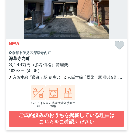
NEW
京都市伏見区深草寺内町
深草寺内町
3,199
万円（参考価格）
管理費
-
103.68㎡（4LDK）
京阪本線「藤森」駅 徒歩5分
京阪本線「墨染」駅 徒歩9分
奈良線
バストイレ
室内洗濯機
独立洗面台
別
置場
ご成約済みのおうちを掲載している理由は
こちらをご確認ください