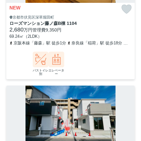
NEW
京都市伏見区深草堀田町
ローズマンション藤ノ森B棟 1104
2,680
万円
管理費
9,350円
69.24㎡（2LDK）
京阪本線「藤森」駅 徒歩1分
奈良線「稲荷」駅 徒歩18分
京都市
バストイレ
エレベータ
別
ー