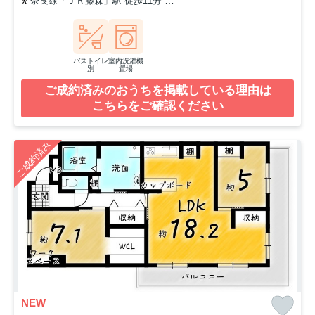
奈良線「ＪＲ藤森」駅 徒歩11分
京阪本線「藤森」駅 徒歩18分
バストイレ
室内洗濯機
別
置場
ご成約済みのおうちを掲載している理由は
こちらをご確認ください
ご成約済み
NEW