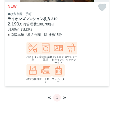
NEW
枚方市岡山手町
ライオンズマンション枚方 310
2,190
万円
管理費
100,700円
81.60㎡（3LDK）
京阪本線「枚方公園」駅 徒歩15分
京阪本線「枚方市」駅 徒歩12分
バストイレ
室内洗濯機
TVモニタ
カウンター
別
置場
付きインタ
キッチン
ーホン
独立洗面台
オートロッ
エレベータ
ク
ー
1