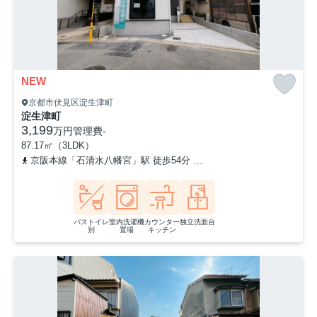
NEW
京都市伏見区淀生津町
淀生津町
3,199
万円
管理費
-
87.17㎡（3LDK）
京阪本線「石清水八幡宮」駅 徒歩54分
京阪電鉄ケーブル線「ケーブ
バストイレ
室内洗濯機
カウンター
独立洗面台
別
置場
キッチン