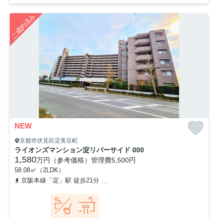
■ペットと暮らせます♪（規約有）
ご成約済み
NEW
京都市伏見区淀美豆町
ライオンズマンション淀リバーサイド 000
1,580
万円（参考価格）
管理費
5,500円
58.08㎡（2LDK）
京阪本線「淀」駅 徒歩21分
京阪本線「石清水八幡宮」駅 徒歩24分