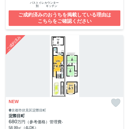
バストイレ
カウンター
別
キッチン
ご成約済みのおうちを掲載している理由は
こちらをご確認ください
ご成約済み
NEW
京都市伏見区淀際目町
淀際目町
680
万円（参考価格）
管理費
-
58.99㎡（4LDK）