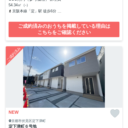
54.34㎡（-）
京阪本線「淀」駅 徒歩6分
京阪本線「石清水八幡宮」駅 徒歩43分
ご成約済みのおうちを掲載している理由は
こちらをご確認ください
ご成約済み
NEW
京都市伏見区淀下津町
淀下津町６号地