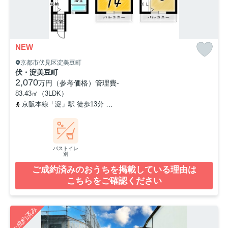
NEW
京都市伏見区淀美豆町
伏・淀美豆町
2,070
万円（参考価格）
管理費
-
83.43㎡（3LDK）
京阪本線「淀」駅 徒歩13分
京阪本線「石清水八幡宮」駅 徒歩36分
バストイレ
別
ご成約済みのおうちを掲載している理由は
こちらをご確認ください
ご成約済み