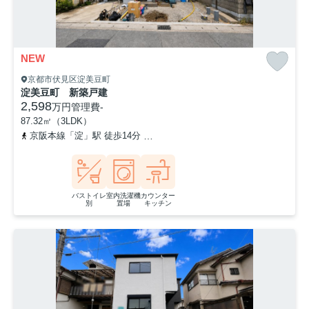
NEW
京都市伏見区淀美豆町
淀美豆町 新築戸建
2,598
万円
管理費
-
87.32㎡（3LDK）
京阪本線「淀」駅 徒歩14分
京阪本線「石清水八幡宮」駅 徒歩37分
バストイレ
室内洗濯機
カウンター
別
置場
キッチン