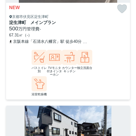
NEW
京都市伏見区淀生津町
淀生津町 メインプラン
500
万円
管理費
-
67.31㎡（-）
京阪本線「石清水八幡宮」駅 徒歩40分
「藤和田」バス停下車 徒
バストイレ
TVモニタ
カウンター
独立洗面台
別
付きインタ
キッチン
ーホン
浴室乾燥機