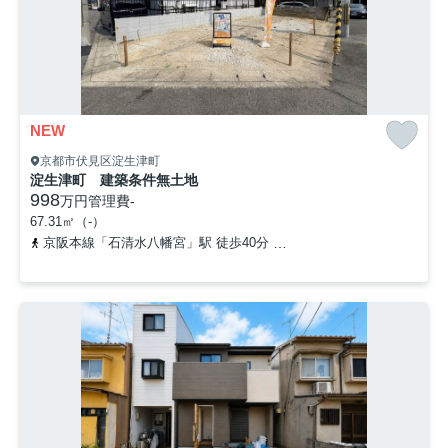
NEW
京都市伏見区淀生津町
淀生津町 建築条件無土地
998
万円
管理費
-
67.31㎡（-）
京阪本線「石清水八幡宮」駅 徒歩40分
「藤和田」バス停下車 徒