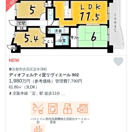
ご成約済み
NEW
京都市伏見区淀木津町
ディオフェルティ淀リヴィエール 902
1,980
万円（参考価格）
管理費
7,790円
61.80㎡（3LDK）
京阪本線「淀」駅 徒歩11分
京阪本線「石清水八幡宮」駅 徒歩36分
バストイレ
室内洗濯機
独立洗面台
オートロッ
別
置場
ク