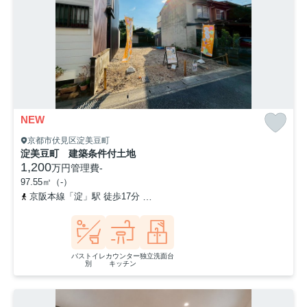
NEW
京都市伏見区淀美豆町
淀美豆町 建築条件付土地
1,200
万円
管理費
-
97.55㎡（-）
京阪本線「淀」駅 徒歩17分
京阪本線「石清水八幡宮」駅 徒歩38分
バストイレ
カウンター
独立洗面台
別
キッチン