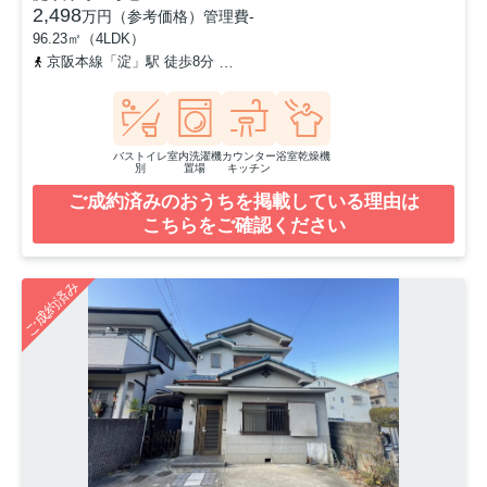
2,498
万円（参考価格）
管理費
-
96.23㎡（4LDK）
京阪本線「淀」駅 徒歩8分
京阪本線「石清水八幡宮」駅 徒歩46分
バストイレ
室内洗濯機
カウンター
浴室乾燥機
別
置場
キッチン
ご成約済みのおうちを掲載している理由は
こちらをご確認ください
ご成約済み