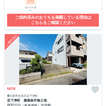
エレベータ
ー
ご成約済みのおうちを掲載している理由は
こちらをご確認ください
ご成約済み
NEW
京都市伏見区淀下津町
淀下津町 建築条件無土地
800
万円（参考価格）
管理費
-