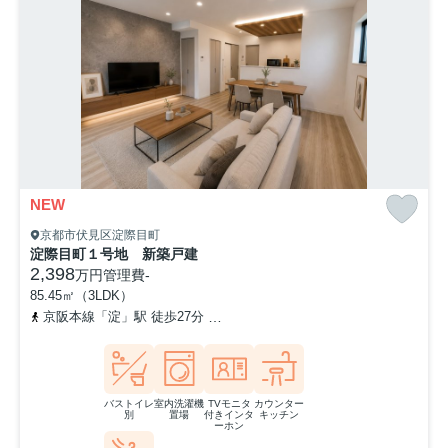
NEW
京都市伏見区淀際目町
淀際目町１号地 新築戸建
2,398
万円
管理費
-
85.45㎡（3LDK）
京阪本線「淀」駅 徒歩27分
京阪本線「石清水八幡宮」駅 徒歩35分
バストイレ
室内洗濯機
TVモニタ
カウンター
別
置場
付きインタ
キッチン
ーホン