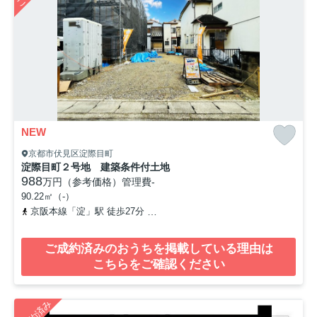
NEW
京都市伏見区淀際目町
淀際目町２号地 建築条件付土地
988
万円（参考価格）
管理費
-
90.22㎡（-）
京阪本線「淀」駅 徒歩27分
京阪本線「石清水八幡宮」駅 徒歩35分
ご成約済みのおうちを掲載している理由は
こちらをご確認ください