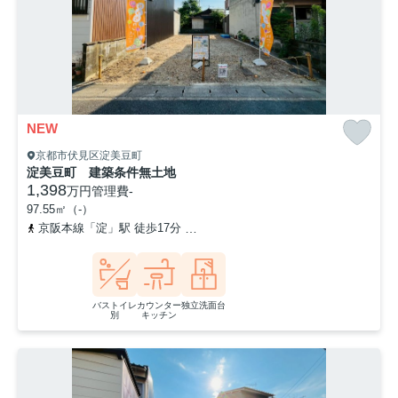
NEW
京都市伏見区淀美豆町
淀美豆町 建築条件無土地
1,398
万円
管理費
-
97.55㎡（-）
京阪本線「淀」駅 徒歩17分
京阪本線「石清水八幡宮」駅 徒歩38分
バストイレ
カウンター
独立洗面台
別
キッチン