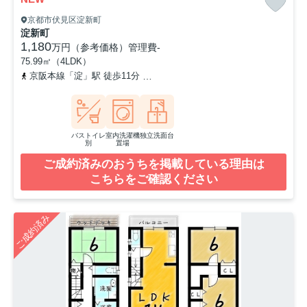
京都市伏見区淀新町
淀新町
1,180
万円（参考価格）
管理費
-
75.99㎡（4LDK）
京阪本線「淀」駅 徒歩11分
京阪本線「石清水八幡宮」駅 徒歩42分
バストイレ
室内洗濯機
独立洗面台
別
置場
ご成約済みのおうちを掲載している理由は
こちらをご確認ください
ご成約済み