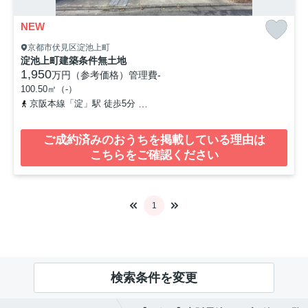
NEW
京都市伏見区淀池上町
淀池上町建築条件無土地
1,950
万円（参考価格）
管理費
-
100.50㎡（-）
京阪本線「淀」駅 徒歩5分
京阪本線「石清水八幡宮」駅 徒歩41分
ご成約済みのおうちを掲載している理由は
こちらをご確認ください
1
検索条件を変更