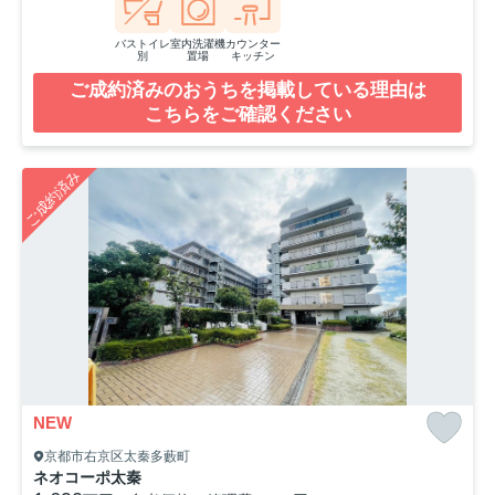
バストイレ
室内洗濯機
カウンター
別
置場
キッチン
ご成約済みのおうちを掲載している理由は
こちらをご確認ください
ご成約済み
NEW
京都市右京区太秦多藪町
ネオコーポ太秦