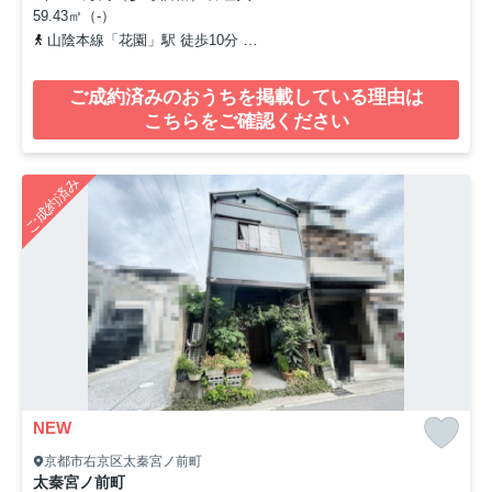
59.43㎡（-）
山陰本線「花園」駅 徒歩10分
京福電気鉄道北野線「常盤」駅 徒歩
ご成約済みのおうちを掲載している理由は
こちらをご確認ください
ご成約済み
NEW
京都市右京区太秦宮ノ前町
太秦宮ノ前町