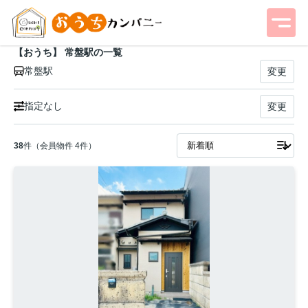
【おうち】 常盤駅の一覧
常盤駅
変更
指定なし
変更
38
件（会員物件 4件）