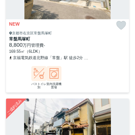
NEW
京都市右京区常盤馬塚町
常盤馬塚町
8,800
万円
管理費
-
169.55㎡（6LDK）
京福電気鉄道北野線「常盤」駅 徒歩2分
山陰本線「太秦」駅 徒歩1
バストイレ
室内洗濯機
別
置場
ご成約済み