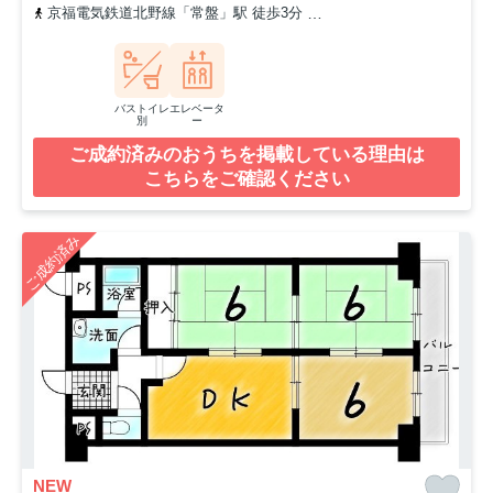
京福電気鉄道北野線「常盤」駅 徒歩3分
京福電気鉄道北野線「鳴滝
バストイレ
エレベータ
別
ー
ご成約済みのおうちを掲載している理由は
こちらをご確認ください
ご成約済み
NEW