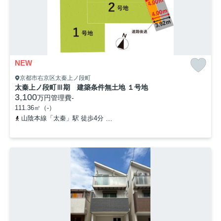
NEW
京都市右京区太秦上ノ段町
太秦上ノ段町Ⅲ期 建築条件無土地 １号地
3,100
万円
管理費
-
111.36㎡（-）
山陰本線「太秦」駅 徒歩4分
京福電気鉄道嵐山本線「帷子ノ辻」駅