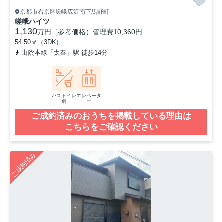
京都市右京区嵯峨広沢南下馬野町
嵯峨ハイツ
1,130
万円（参考価格）
管理費
10,360円
54.50㎡（3DK）
山陰本線「太秦」駅 徒歩14分
京福電気鉄道嵐山本線「有栖川」駅 
バストイレ
エレベータ
別
ー
ご成約済みのおうちを掲載している理由は
こちらをご確認ください
ご成約済み