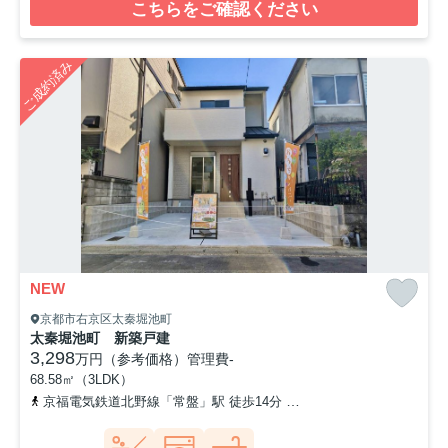
こちらをご確認ください
ご成約済み
NEW
京都市右京区太秦堀池町
太秦堀池町 新築戸建
3,298
万円（参考価格）
管理費
-
68.58㎡（3LDK）
京福電気鉄道北野線「常盤」駅 徒歩14分
山陰本線「太秦」駅 徒歩