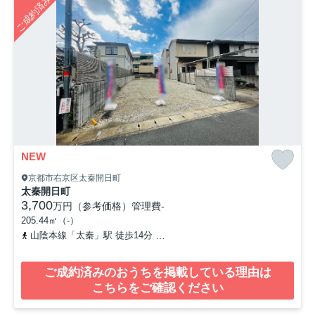
ご成約済み
NEW
京都市右京区太秦開日町
太秦開日町
3,700
万円（参考価格）
管理費
-
205.44㎡（-）
山陰本線「太秦」駅 徒歩14分
京福電気鉄道嵐山本線「有栖川」駅 
ご成約済みのおうちを掲載している理由は
こちらをご確認ください