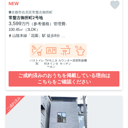
NEW
京都市右京区常盤古御所町
常盤古御所町2号地
3,599
万円（参考価格）
管理費
-
100.45㎡（3LDK）
山陰本線「花園」駅 徒歩8分
京福電気鉄道北野線「常盤」駅 徒歩1
バストイレ
TVモニタ
カウンター
浴室乾燥機
別
付きインタ
キッチン
ーホン
ご成約済みのおうちを掲載している理由は
こちらをご確認ください
ご成約済み