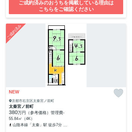
ご成約済みのおうちを掲載している理由は
こちらをご確認ください
ご成約済み
NEW
京都市右京区太秦宮ノ前町
太秦宮ノ前町
380
万円（参考価格）
管理費
-
55.84㎡（4K）
山陰本線「太秦」駅 徒歩7分
京福電気鉄道北野線「常盤」駅 徒歩8