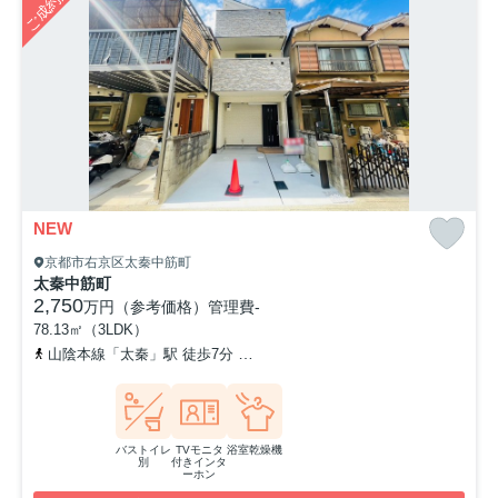
ご成約済み
NEW
京都市右京区太秦中筋町
太秦中筋町
2,750
万円（参考価格）
管理費
-
78.13㎡（3LDK）
山陰本線「太秦」駅 徒歩7分
京福電気鉄道嵐山本線「帷子ノ辻」駅 
バストイレ
TVモニタ
浴室乾燥機
別
付きインタ
ーホン