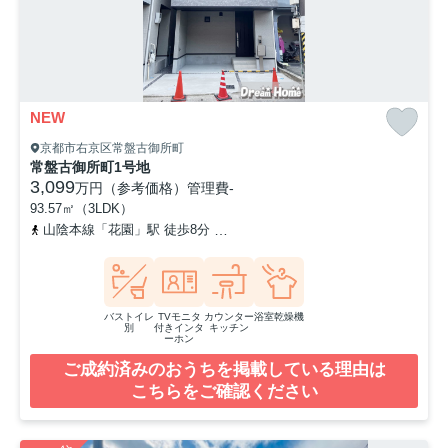
NEW
京都市右京区常盤古御所町
常盤古御所町1号地
3,099
万円（参考価格）
管理費
-
93.57㎡（3LDK）
山陰本線「花園」駅 徒歩8分
京福電気鉄道北野線「常盤」駅 徒歩1
バストイレ
TVモニタ
カウンター
浴室乾燥機
別
付きインタ
キッチン
ーホン
ご成約済みのおうちを掲載している理由は
こちらをご確認ください