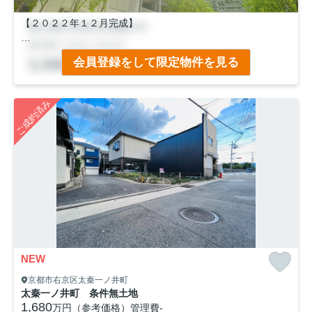
【２０２２年１２月完成】
◆間口ゆったり８ｍ！
会員登録をして限定物件を見る
＼２ｗａｙアクセス／
◆ＪＲ「太秦」駅徒歩９分
ご成約済み
◆京福「常盤」駅徒歩７分
＜嬉しい設備＞
・食器洗乾燥機
・浴室暖房乾燥機
・タンクレストイレ
・全室ペアガラス等
NEW
京都市右京区太秦一ノ井町
太秦一ノ井町 条件無土地
1,680
万円（参考価格）
管理費
-