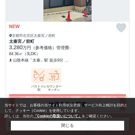
NEW
京都市右京区太秦宮ノ前町
太秦宮ノ前町
3,280
万円（参考価格）
管理費
-
84.36㎡（3LDK）
山陰本線「太秦」駅 徒歩9分
京福電気鉄道北野線「常盤」駅 徒歩7
バストイレ
カウンター
別
キッチン
ご成約済みのおうちを掲載している理由は
検索条件を変更
こちらをご確認ください
当サイトでは、お客様の当サイト利用状況把握、サービス向上検討を目的と
して、クッキー（Cookie）を使用しています。
詳しくは、当社の
「Cookieの取扱いについて」
をご確認ください。
ご成約済み
閉じる