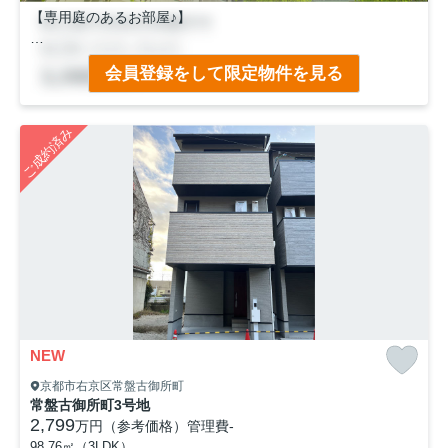
【専用庭のあるお部屋♪】
◆ペットの飼育ＯＫ！（規約有）
会員登録をして限定物件を見る
◆専有面積８０㎡超の４ＬＤＫ！
◆南側にテラス・専用庭があり日当たりぽかぽか♪
◆２０１０年建築のマンション！
ご成約済み
－－設備－－
・食器洗い乾燥機
・浴室暖房乾燥機
・三面鏡洗面化粧台
＼２ｗａｙアクセス／
・ＪＲ「太秦」駅徒歩９分
・京福「常盤」駅徒歩４分
NEW
京都市右京区常盤古御所町
常盤古御所町3号地
2,799
万円（参考価格）
管理費
-
98.76㎡（3LDK）