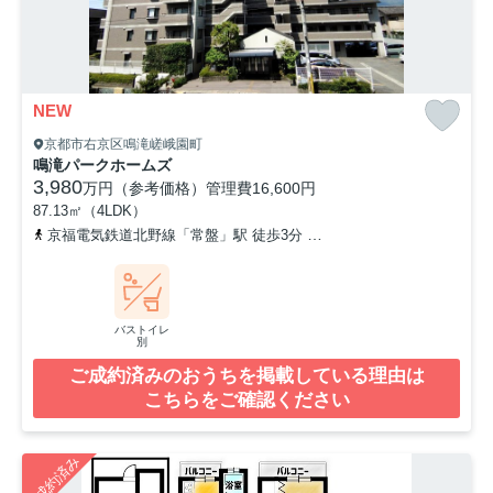
NEW
京都市右京区鳴滝嵯峨園町
鳴滝パークホームズ
3,980
万円（参考価格）
管理費
16,600円
87.13㎡（4LDK）
京福電気鉄道北野線「常盤」駅 徒歩3分
京福電気鉄道北野線「鳴滝
バストイレ
別
ご成約済みのおうちを掲載している理由は
こちらをご確認ください
ご成約済み