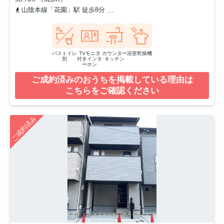
山陰本線「花園」駅 徒歩8分
京福電気鉄道北野線「常盤」駅 徒歩1
バストイレ
TVモニタ
カウンター
浴室乾燥機
別
付きインタ
キッチン
ーホン
ご成約済みのおうちを掲載している理由は
こちらをご確認ください
ご成約済み