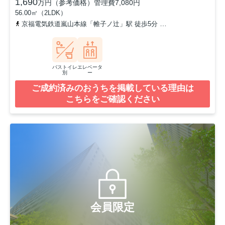
1,690
万円（参考価格）
管理費
7,080円
56.00㎡（2LDK）
京福電気鉄道嵐山本線「帷子ノ辻」駅 徒歩5分
山陰本線「太秦」駅
バストイレ
エレベータ
別
ー
ご成約済みのおうちを掲載している理由は
こちらをご確認ください
会員限定