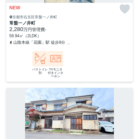
NEW
京都市右京区常盤一ノ井町
常盤一ノ井町
2,280
万円
管理費
-
59.94㎡（2LDK）
山陰本線「花園」駅 徒歩9分
京福電気鉄道北野線「常盤」駅 徒歩1
バストイレ
TVモニタ
別
付きインタ
ーホン