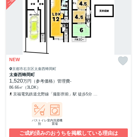
NEW
京都市右京区太秦西蜂岡町
太秦西蜂岡町
1,520
万円（参考価格）
管理費
-
86.66㎡（3LDK）
京福電気鉄道北野線「撮影所前」駅 徒歩5分
京福電気鉄道北野線「
バストイレ
室内洗濯機
別
置場
ご成約済みのおうちを掲載している理由は