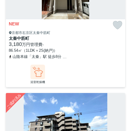
NEW
京都市右京区太秦中筋町
太秦中筋町
3,180
万円
管理費
-
86.54㎡（1LDK＋2S(納戸)）
山陰本線「太秦」駅 徒歩8分
京福電気鉄道嵐山本線「帷子ノ辻」駅 
浴室乾燥機
ご成約済み