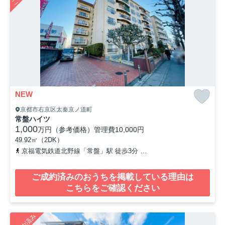
NEW
京都市右京区太秦京ノ道町
常盤ハイツ
1,000
万円（参考価格）
管理費
10,000円
49.92㎡（2DK）
京福電気鉄道北野線「常盤」駅 徒歩3分
山陰本線「太秦」駅 徒歩8
ご成約済みのおうちを掲載している理由は
こちらをご確認ください