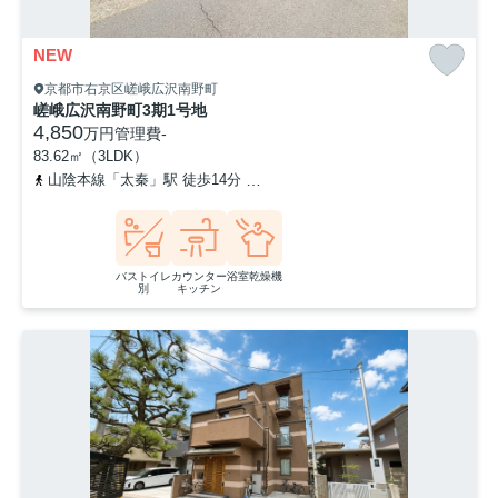
NEW
京都市右京区嵯峨広沢南野町
嵯峨広沢南野町3期1号地
4,850
万円
管理費
-
83.62㎡（3LDK）
山陰本線「太秦」駅 徒歩14分
京福電気鉄道北野線「常盤」駅 徒歩
バストイレ
カウンター
浴室乾燥機
別
キッチン