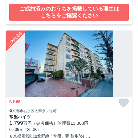
ご成約済みのおうちを掲載している理由は
こちらをご確認ください
ご成約済み
NEW
京都市右京区太秦京ノ道町
常盤ハイツ
1,799
万円（参考価格）
管理費
13,300円
66.06㎡（2LDK）
京福電気鉄道北野線「常盤」駅 徒歩3分
山陰本線「太秦」駅 徒歩8