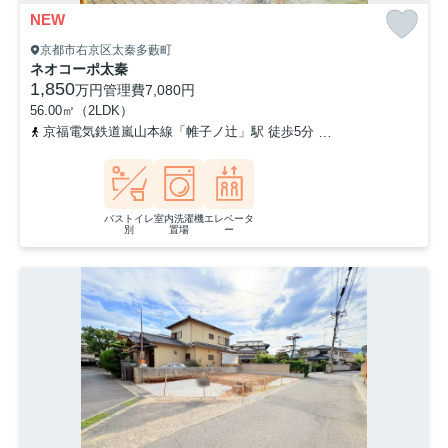
NEW
京都市右京区太秦多藪町
ネオコーポ太秦
1,850
万円
管理費
7,080円
56.00㎡（2LDK）
京福電気鉄道嵐山本線「帷子ノ辻」駅 徒歩5分
山陰本線「太秦」駅
バストイレ
室内洗濯機
エレベータ
別
置場
ー