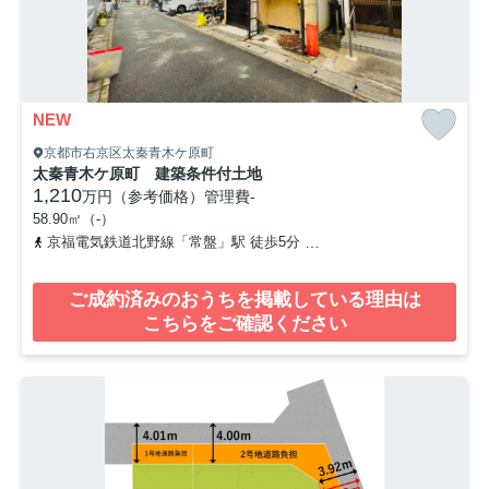
NEW
京都市右京区太秦青木ケ原町
太秦青木ケ原町 建築条件付土地
1,210
万円（参考価格）
管理費
-
58.90㎡（-）
京福電気鉄道北野線「常盤」駅 徒歩5分
山陰本線「太秦」駅 徒歩8
ご成約済みのおうちを掲載している理由は
こちらをご確認ください