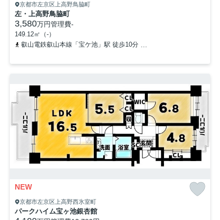
京都市左京区上高野鳥脇町
左・上高野鳥脇町
3,580
万円
管理費
-
149.12㎡（-）
叡山電鉄叡山本線「宝ケ池」駅 徒歩10分
京都市営烏丸線「国際会館
NEW
京都市左京区上高野西氷室町
パークハイム宝ヶ池銀杏館