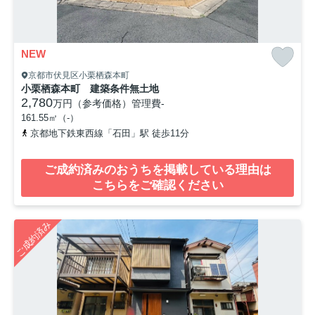
NEW
京都市伏見区小栗栖森本町
小栗栖森本町 建築条件無土地
2,780
万円（参考価格）
管理費
-
161.55㎡（-）
京都地下鉄東西線「石田」駅 徒歩11分
ご成約済みのおうちを掲載している理由は
こちらをご確認ください
ご成約済み