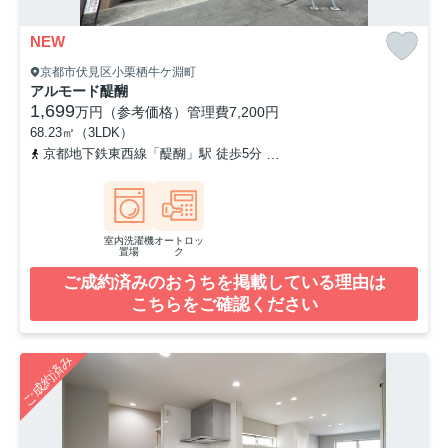
NEW
京都市伏見区小栗栖牛ケ淵町
アルモード醍醐
1,699
万円（参考価格）
管理費
7,200円
68.23㎡（3LDK）
京都地下鉄東西線「醍醐」駅 徒歩5分
京都地下鉄東西線「石田」駅 
室内洗濯機
オートロッ
置場
ク
ご成約済みのおうちを掲載している理由は
こちらをご確認ください
ご成約済み