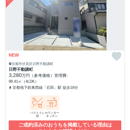
NEW
京都市伏見区日野不動講町
日野不動講町
3,280
万円（参考価格）
管理費
-
98.41㎡（4LDK）
京都地下鉄東西線「石田」駅 徒歩18分
バストイレ
カウンター
別
キッチン
ご成約済みのおうちを掲載している理由は