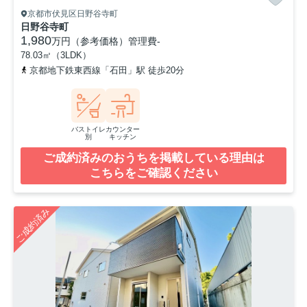
京都市伏見区日野谷寺町
日野谷寺町
1,980
万円（参考価格）
管理費
-
78.03㎡（3LDK）
京都地下鉄東西線「石田」駅 徒歩20分
バストイレ
カウンター
別
キッチン
ご成約済みのおうちを掲載している理由は
こちらをご確認ください
ご成約済み