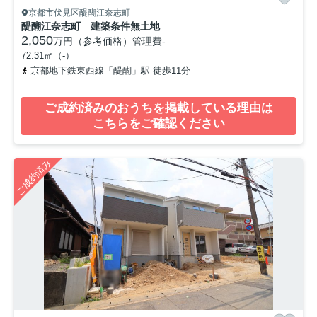
京都市伏見区醍醐江奈志町
醍醐江奈志町 建築条件無土地
2,050
万円（参考価格）
管理費
-
72.31㎡（-）
京都地下鉄東西線「醍醐」駅 徒歩11分
京都地下鉄東西線「石田」駅
ご成約済みのおうちを掲載している理由は
こちらをご確認ください
ご成約済み