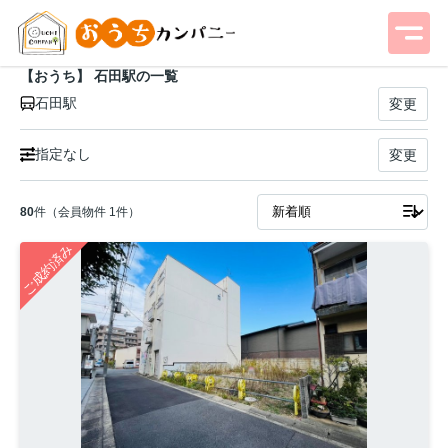
【おうち】 石田駅の一覧
石田駅
変更
指定なし
変更
80
件（会員物件 1件）
ご成約済み