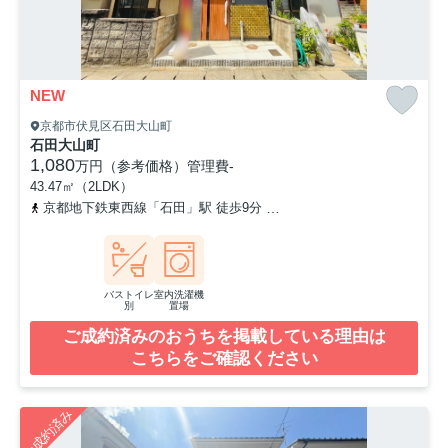
NEW
京都市伏見区石田大山町
石田大山町
1,080
万円（参考価格）
管理費
-
43.47㎡（2LDK）
京都地下鉄東西線「石田」駅 徒歩9分
奈良線「六地蔵」駅 徒歩17
バストイレ
室内洗濯機
別
置場
ご成約済みのおうちを掲載している理由は
こちらをご確認ください
ご成約済み