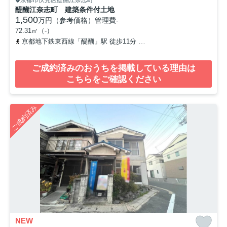
醍醐江奈志町 建築条件付土地
1,500
万円（参考価格）
管理費
-
72.31㎡（-）
京都地下鉄東西線「醍醐」駅 徒歩11分
京都地下鉄東西線「石田」駅
ご成約済みのおうちを掲載している理由は
こちらをご確認ください
ご成約済み
NEW