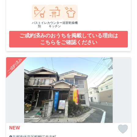
バストイレ
カウンター
浴室乾燥機
別
キッチン
ご成約済みのおうちを掲載している理由は
こちらをご確認ください
ご成約済み
NEW
京都市伏見区醍醐江奈志町