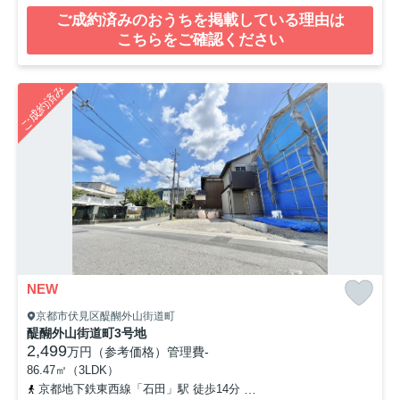
ご成約済みのおうちを掲載している理由は
こちらをご確認ください
ご成約済み
NEW
京都市伏見区醍醐外山街道町
醍醐外山街道町3号地
2,499
万円（参考価格）
管理費
-
86.47㎡（3LDK）
京都地下鉄東西線「石田」駅 徒歩14分
京都地下鉄東西線「醍醐」駅