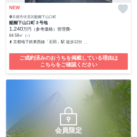
NEW
京都市伏見区醍醐下山口町
醍醐下山口町３号地
1,240
万円（参考価格）
管理費
-
64.59㎡（-）
京都地下鉄東西線「石田」駅 徒歩12分
京都地下鉄東西線「醍醐」駅
ご成約済みのおうちを掲載している理由は
こちらをご確認ください
会員限定