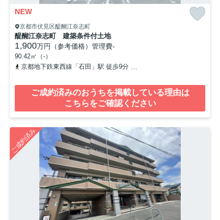
NEW
京都市伏見区醍醐江奈志町
醍醐江奈志町 建築条件付土地
1,900
万円（参考価格）
管理費
-
90.42㎡（-）
京都地下鉄東西線「石田」駅 徒歩9分
奈良線「六地蔵」駅 徒歩26
ご成約済みのおうちを掲載している理由は
こちらをご確認ください
ご成約済み