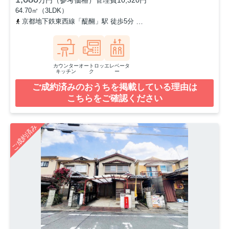
64.70㎡（3LDK）
京都地下鉄東西線「醍醐」駅 徒歩5分
京都地下鉄東西線「小野」駅 
カウンター
オートロッ
エレベータ
キッチン
ク
ー
ご成約済みのおうちを掲載している理由は
こちらをご確認ください
ご成約済み