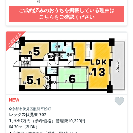
別
ご成約済みのおうちを掲載している理由は
こちらをご確認ください
ご成約済み
NEW
京都市伏見区醍醐平松町
レックス伏見東 707
1,680
万円（参考価格）
管理費
10,320円
64.70㎡（3LDK）