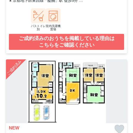
京都地下鉄東西線「醍醐」駅 徒歩5分
京都地下鉄東西線「小野」駅 
バストイレ
室内洗濯機
別
置場
ご成約済みのおうちを掲載している理由は
こちらをご確認ください
ご成約済み
NEW