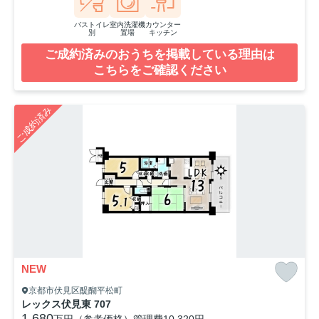
バストイレ
室内洗濯機
カウンター
別
置場
キッチン
ご成約済みのおうちを掲載している理由は
こちらをご確認ください
ご成約済み
NEW
京都市伏見区醍醐平松町
レックス伏見東 707
1,680
万円（参考価格）
管理費
10,320円