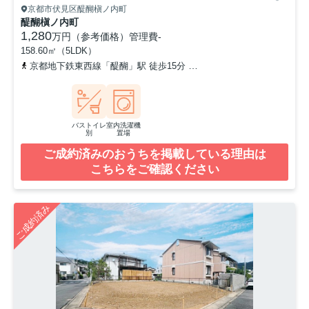
京都市伏見区醍醐槇ノ内町
醍醐槇ノ内町
1,280
万円（参考価格）
管理費
-
158.60㎡（5LDK）
京都地下鉄東西線「醍醐」駅 徒歩15分
京都地下鉄東西線「石田」駅
バストイレ
室内洗濯機
別
置場
ご成約済みのおうちを掲載している理由は
こちらをご確認ください
ご成約済み