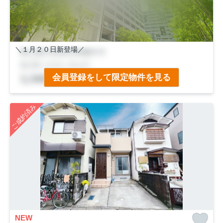
＼１月２０日新登場／
■月々のお支払い５万円台
会員登録をして限定物件を見る
■前道６ｍ×間口６.５ｍ
■小学校歩５分・中学校歩８分
■周辺施設も徒歩圏内
ご成約済み
■大変丁寧にご使用されています◎
NEW