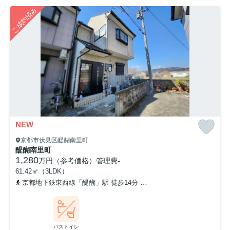
ご成約済み
NEW
京都市伏見区醍醐南里町
醍醐南里町
1,280
万円（参考価格）
管理費
-
61.42㎡（3LDK）
京都地下鉄東西線「醍醐」駅 徒歩14分
京都地下鉄東西線「石田」駅
バストイレ