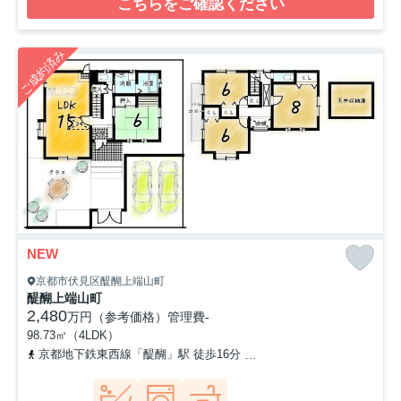
こちらをご確認ください
ご成約済み
NEW
京都市伏見区醍醐上端山町
醍醐上端山町
2,480
万円（参考価格）
管理費
-
98.73㎡（4LDK）
京都地下鉄東西線「醍醐」駅 徒歩16分
京都地下鉄東西線「小野」駅