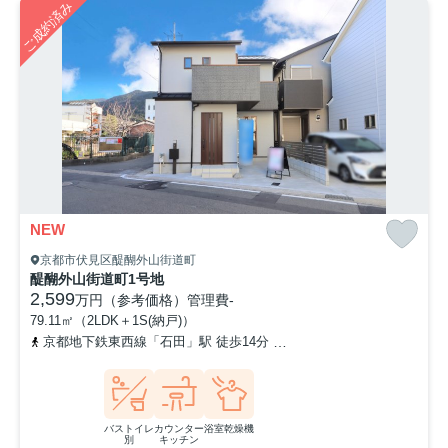
ご成約済み
NEW
京都市伏見区醍醐外山街道町
醍醐外山街道町1号地
2,599
万円（参考価格）
管理費
-
79.11㎡（2LDK＋1S(納戸)）
京都地下鉄東西線「石田」駅 徒歩14分
京都地下鉄東西線「醍醐」駅
バストイレ
カウンター
浴室乾燥機
別
キッチン