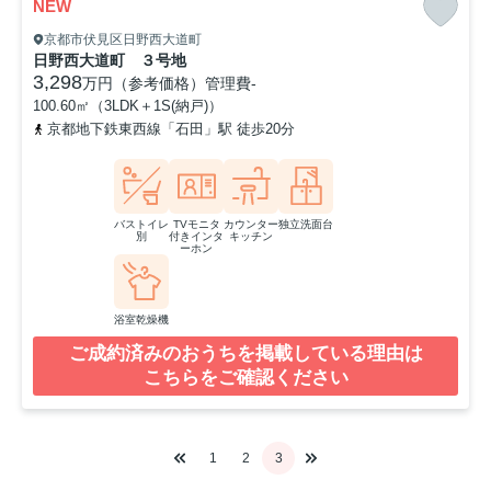
NEW
京都市伏見区日野西大道町
日野西大道町 ３号地
3,298
万円（参考価格）
管理費
-
100.60㎡（3LDK＋1S(納戸)）
京都地下鉄東西線「石田」駅 徒歩20分
バストイレ
TVモニタ
カウンター
独立洗面台
別
付きインタ
キッチン
ーホン
浴室乾燥機
ご成約済みのおうちを掲載している理由は
こちらをご確認ください
1
2
3