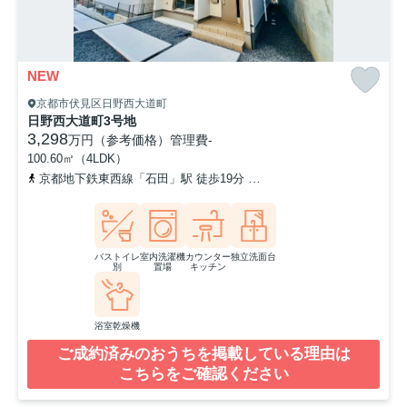
NEW
京都市伏見区日野西大道町
日野西大道町3号地
3,298
万円（参考価格）
管理費
-
100.60㎡（4LDK）
京都地下鉄東西線「石田」駅 徒歩19分
奈良線「六地蔵」駅 徒歩2
バストイレ
室内洗濯機
カウンター
独立洗面台
別
置場
キッチン
浴室乾燥機
ご成約済みのおうちを掲載している理由は
こちらをご確認ください