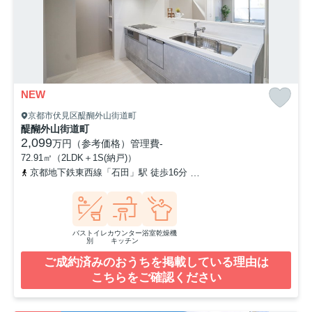
NEW
京都市伏見区醍醐外山街道町
醍醐外山街道町
2,099
万円（参考価格）
管理費
-
72.91㎡（2LDK＋1S(納戸)）
京都地下鉄東西線「石田」駅 徒歩16分
奈良線「六地蔵」駅 徒歩2
バストイレ
カウンター
浴室乾燥機
別
キッチン
ご成約済みのおうちを掲載している理由は
こちらをご確認ください