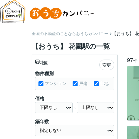
【おうち】 
全国の不動産のことならおうちカンパニー
【おうち】 花園駅の一覧
97
件
花園
変更
物件種別
マンション
戸建
土地
価格
～
築年数