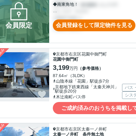
◆南東角地！
＼２ｗａｙアクセス／
◆地下鉄「太秦天神川」駅徒歩６分
会員限定
会員登録をして限定物件を見る
◆京福「山ノ内」駅徒歩６分
京都市右京区花園中御門町
花園中御門町
3,199
万円
（参考価格）
87.64㎡（3LDK）
山陰本線「花園」駅徒歩7分
京都地下鉄東西線「太秦天神川」
バス
駅徒歩20分
シス
木辻南町バス停
ご成約済みのおうちを掲載し
京都市右京区太秦一ノ井町
太秦一ノ井町 条件無土地