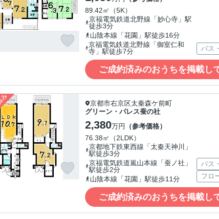
89.42㎡（5K）
京福電気鉄道北野線「妙心寺」駅
徒歩3分
山陰本線「花園」駅徒歩16分
京福電気鉄道北野線「御室仁和
バス
寺」駅徒歩7分
ご成約済みのおうちを掲載し
京都市右京区太秦森ケ前町
グリーン・パレス蚕の社
2,380
万円
（参考価格）
76.38㎡（2LDK）
京都地下鉄東西線「太秦天神川」
駅徒歩3分
京福電気鉄道嵐山本線「蚕ノ社」
バス
駅徒歩2分
フロ
山陰本線「花園」駅徒歩11分
ご成約済みのおうちを掲載し