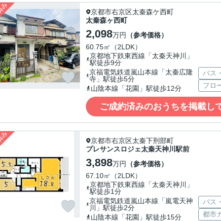
京都市右京区太秦森ケ西町
太秦森ヶ西町
2,098
万円
（参考価格）
60.75㎡（2LDK）
京都地下鉄東西線「太秦天神川」
駅徒歩9分
京福電気鉄道嵐山本線「太秦広隆
バス
寺」駅徒歩5分
フロ
山陰本線「花園」駅徒歩12分
ご成約済みのおうちを掲載し
京都市右京区太秦下刑部町
プレサンスロジェ太秦天神川駅前
3,898
万円
（参考価格）
67.10㎡（2LDK）
京都地下鉄東西線「太秦天神川」
駅徒歩1分
京福電気鉄道嵐山本線「嵐電天神
バス
川」駅徒歩2分
都市
山陰本線「花園」駅徒歩15分