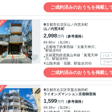
ご成約済みのおうちを掲載し
京都市右京区山ノ内荒木町
山ノ内荒木町
2,998
万円
（参考価格）
84.80㎡（3LDK）
京都地下鉄東西線「太秦天神川」
駅徒歩9分
京福電気鉄道嵐山本線「嵐電天神
バス
川」駅徒歩8分
フロ
山陰本線「花園」駅徒歩20分
ご成約済みのおうちを掲載し
京都市右京区常盤古御所町
ライオンズマンション京都御室南
1,599
万円
（参考価格）
59.39㎡（3LDK）