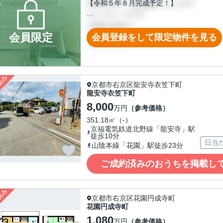
◆ＪＲ「花園」駅徒歩１１分
【令和５年８月完成予定！】
◆ＪＲ花園駅徒歩９分＆地下鉄太秦天神川
◆間口６．９メートルのゆったりしたおう
会員限定
会員登録をして限定物件を見る
◆周辺は閑静な住宅地です♪
京都市右京区龍安寺衣笠下町
龍安寺衣笠下町
8,000
万円
（参考価格）
351.18㎡（-）
京福電気鉄道北野線「龍安寺」駅
徒歩10分
日当
山陰本線「花園」駅徒歩23分
ご成約済みのおうちを掲載し
京都市右京区花園円成寺町
花園円成寺町
1,080
万円
（参考価格）