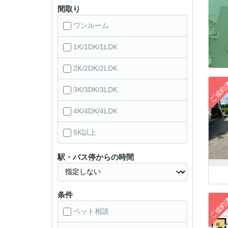
間取り
ワンルーム
1K/1DK/1LDK
2K/2DK/2LDK
3K/3DK/3LDK
4K/4DK/4LDK
5K以上
駅・バス停からの時間
条件
ペット相談