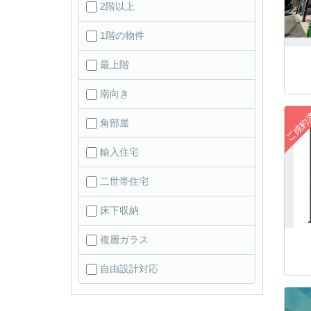
2階以上
1階の物件
最上階
南向き
角部屋
輸入住宅
二世帯住宅
床下収納
複層ガラス
自由設計対応