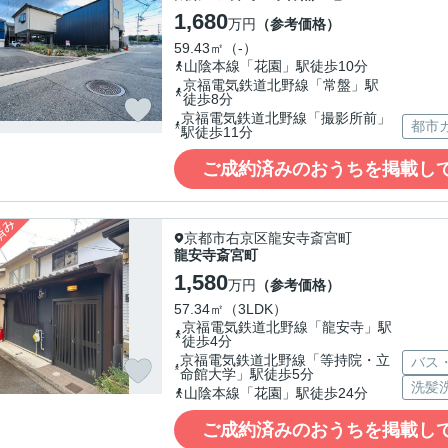
1,680
万円
（参考価格）
59.43㎡（-）
山陰本線「花園」駅徒歩10分
京福電気鉄道北野線「常盤」駅
徒歩8分
京福電気鉄道北野線「撮影所前」
都市
駅徒歩11分
ご成約済みのおうちを掲載し
京都市右京区龍安寺斎宮町
龍安寺斎宮町
1,580
万円
（参考価格）
57.34㎡（3LDK）
京福電気鉄道北野線「龍安寺」駅
徒歩4分
京福電気鉄道北野線「等持院・立
バス
命館大学」駅徒歩5分
洗髪
山陰本線「花園」駅徒歩24分
ご成約済みのおうちを掲載し