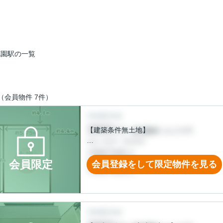
花園駅の一覧
（会員物件 7件）
【建築条件無土地】
◆お好きな建築会社様でおうちが建てられる
◆角地！
会員限定
会員登録をして限定物件を見る
日当たり＆通風良好！
＼嬉しい３wayアクセス／
◆京福「太秦広隆寺」駅徒歩６分
◆地下鉄「太秦天神川」駅徒歩１０分