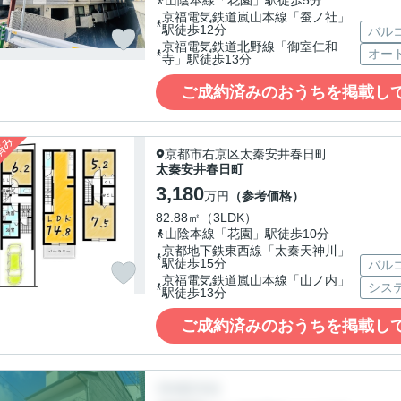
山陰本線「花園」駅徒歩5分
京福電気鉄道嵐山本線「蚕ノ社」
駅徒歩12分
バル
京福電気鉄道北野線「御室仁和
オー
寺」駅徒歩13分
ご成約済みのおうちを掲載し
京都市右京区太秦安井春日町
太秦安井春日町
3,180
万円
（参考価格）
82.88㎡（3LDK）
山陰本線「花園」駅徒歩10分
京都地下鉄東西線「太秦天神川」
駅徒歩15分
バル
京福電気鉄道嵐山本線「山ノ内」
シス
駅徒歩13分
ご成約済みのおうちを掲載し