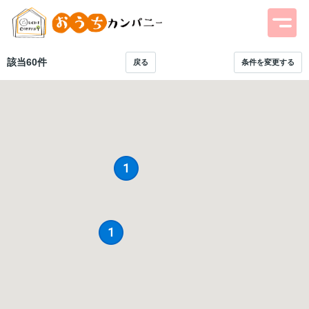
該当
60
件
戻る
条件を変更する