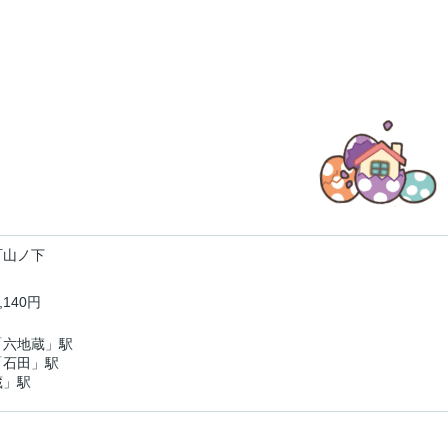
町山ノ下
,140円
「六地蔵」駅
「石田」駅
蔵」駅