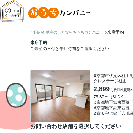
来店予約
全国の不動産のことならおうちカンパニー
来店予約
ご希望の日付と来店時間をご選択ください。
京都市伏見区桃山
クレステージ桃山
2,899
万円
管理費
8
75.37㎡（3LDK）
京都地下鉄東西線
京都地下鉄東西線
京阪宇治線「六地
お問い合わせ店舗を選択してください