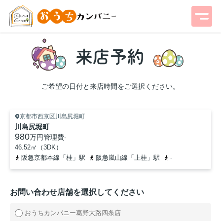
ご希望の日付と来店時間をご選択ください。
京都市西京区川島尻堀町
川島尻堀町
980
万円
管理費
-
46.52㎡（3DK）
阪急京都本線「桂」駅
阪急嵐山線「上桂」駅
-
お問い合わせ店舗を選択してください
おうちカンパニー葛野大路四条店