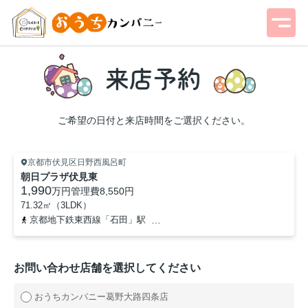
ご希望の日付と来店時間をご選択ください。
京都市伏見区日野西風呂町
朝日プラザ伏見東
1,990
万円
管理費
8,550円
71.32㎡（3LDK）
京都地下鉄東西線「石田」駅
京都地下鉄東西線「六地蔵」駅
-
お問い合わせ店舗を選択してください
おうちカンパニー葛野大路四条店