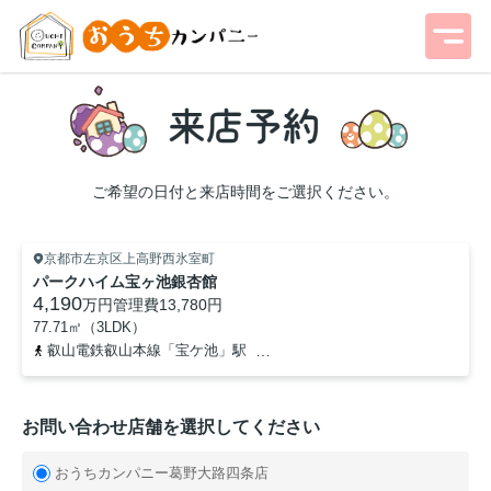
ご希望の日付と来店時間をご選択ください。
京都市左京区上高野西氷室町
パークハイム宝ヶ池銀杏館
4,190
万円
管理費
13,780円
77.71㎡（3LDK）
叡山電鉄叡山本線「宝ケ池」駅
京都市営烏丸線「国際会館」駅
お問い合わせ店舗を選択してください
おうちカンパニー葛野大路四条店