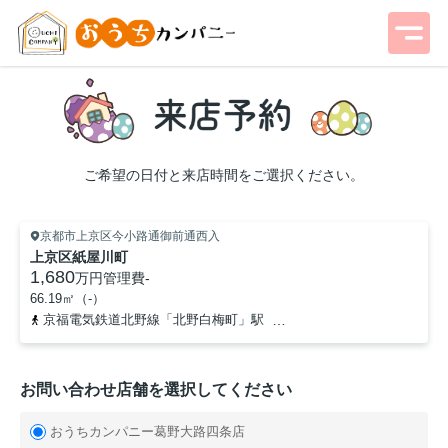
ご希望の日付と来店時間をご選択ください。
京都市上京区今小路通御前通西入
上京区紙屋川町
1,680
万円
管理費
-
66.19㎡（-）
京福電気鉄道北野線「北野白梅町」駅
山陰本線「円町」駅
-
お問い合わせ店舗を選択してください
おうちカンパニー葛野大路四条店