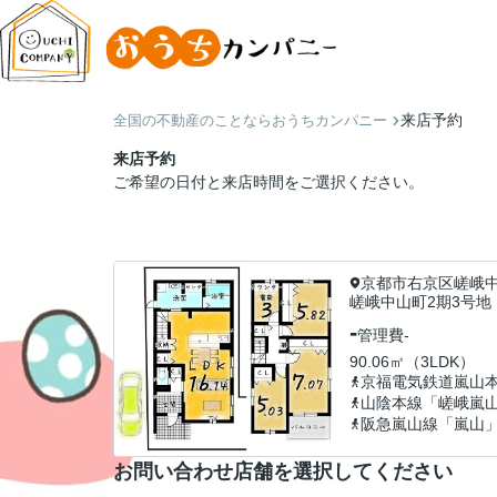
来店予約
全国の不動産のことならおうちカンパニー
来店予約
ご希望の日付と来店時間をご選択ください。
京都市右京区嵯峨
嵯峨中山町2期3号地
-
管理費
-
90.06㎡（3LDK）
京福電気鉄道嵐山
山陰本線「嵯峨嵐
阪急嵐山線「嵐山
お問い合わせ店舗を選択してください