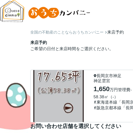
来店予約
全国の不動産のことならおうちカンパニー
来店予約
ご希望の日付と来店時間をご選択ください。
長岡京市神足
神足雲宮
1,650
万円
管理費
-
58.38㎡（-）
東海道本線「長岡
阪急京都本線「長
お問い合わせ店舗を選択してください