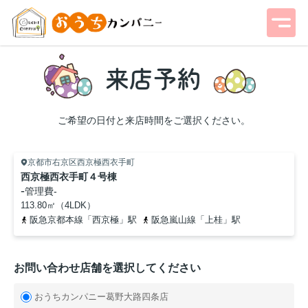
ご希望の日付と来店時間をご選択ください。
京都市右京区西京極西衣手町
西京極西衣手町４号棟
-
管理費
-
113.80㎡（4LDK）
阪急京都本線「西京極」駅
阪急嵐山線「上桂」駅
お問い合わせ店舗を選択してください
おうちカンパニー葛野大路四条店