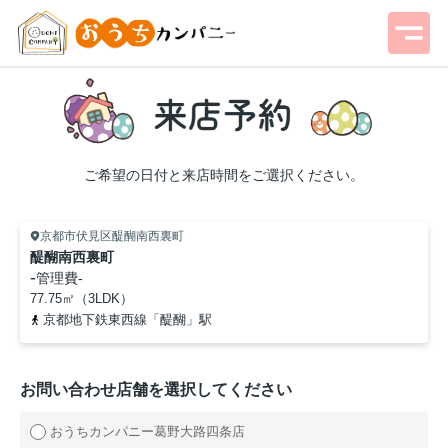
ご希望の日付と来店時間をご選択ください。
京都市伏見区醍醐南西裏町
醍醐南西裏町
-
管理費
-
77.75㎡（3LDK）
京都地下鉄東西線「醍醐」駅
お問い合わせ店舗を選択してください
おうちカンパニー葛野大路四条店