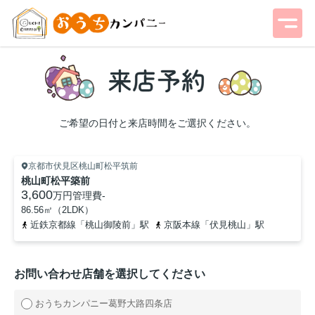
ご希望の日付と来店時間をご選択ください。
京都市伏見区桃山町松平筑前
桃山町松平築前
3,600
万円
管理費
-
86.56㎡（2LDK）
近鉄京都線「桃山御陵前」駅
京阪本線「伏見桃山」駅
お問い合わせ店舗を選択してください
おうちカンパニー葛野大路四条店