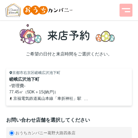
ご希望の日付と来店時間をご選択ください。
京都市右京区嵯峨広沢池下町
嵯峨広沢池下町
-
管理費
-
77.45㎡（5DK＋1S(納戸)）
京福電気鉄道嵐山本線「車折神社」駅
京福電気鉄道嵐山本線「鹿
お問い合わせ店舗を選択してください
おうちカンパニー葛野大路四条店