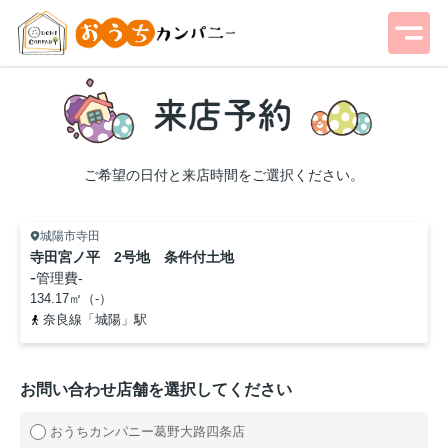
ご希望の日付と来店時間をご選択ください。
城陽市寺田
寺田宮ノ平 2号地 条件付土地
-
管理費
-
134.17㎡（-）
奈良線「城陽」駅
お問い合わせ店舗を選択してください
おうちカンパニー葛野大路四条店