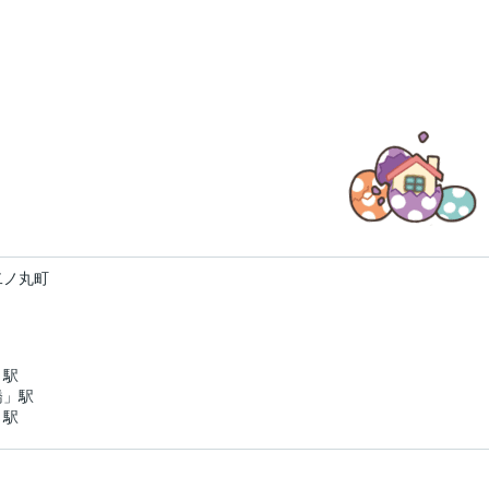
二ノ丸町
」駅
橋」駅
」駅