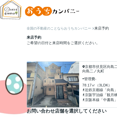
来店予約
全国の不動産のことならおうちカンパニー
来店予約
ご希望の日付と来店時間をご選択ください。
京都市伏見区向島
向島二ノ丸町
-
管理費
-
78.17㎡（3LDK）
近鉄京都線「向島
京阪宇治線「観月
京阪本線「中書島
お問い合わせ店舗を選択してください