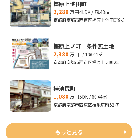
樫原上池田町
2,280
万円
4LDK / 79.48㎡
京都府京都市西京区樫原上池田町9-5
樫原上ノ町 条件無土地
2,380
万円
- / 136.01㎡
京都府京都市西京区樫原上ノ町22
桂池尻町
1,080
万円
5DK / 60.44㎡
京都府京都市西京区桂池尻町52-7
もっと見る