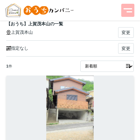
【おうち】上賀茂本山の一覧
上賀茂本山
変更
指定なし
変更
1
件