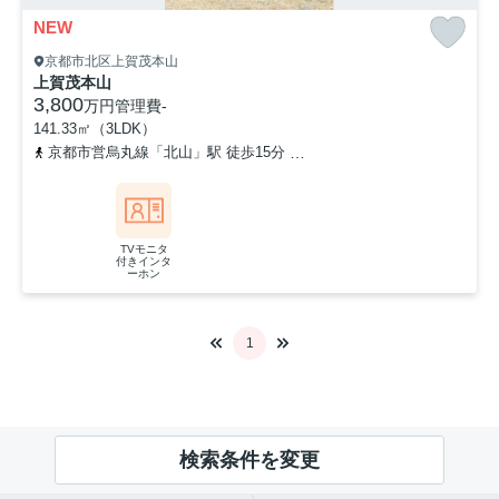
NEW
京都市北区上賀茂本山
上賀茂本山
3,800
万円
管理費
-
141.33㎡（3LDK）
京都市営烏丸線「北山」駅 徒歩15分
叡山電鉄鞍馬線「京都精華大前
TVモニタ
付きインタ
ーホン
1
検索条件を変更