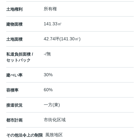
所有権
土地権利
141.33㎡
建物面積
42.74坪(141.30㎡)
土地面積
-/無
私道負担面積 /
セットバック
30%
建ぺい率
60%
容積率
一方(東)
接道状況
市街化区域
都市計画
風致地区
その他法令上の制限