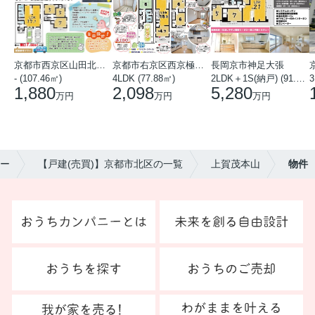
京都市西京区山田北山田町
京都市右京区西京極中沢町
長岡京市神足大張
- (107.46㎡)
4LDK (77.88㎡)
2LDK＋1S(納戸) (91.78㎡)
3
1,880
2,098
5,280
万円
万円
万円
ー
【戸建(売買)】京都市北区の一覧
上賀茂本山
物件