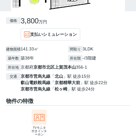
3,800
価格
万円
支払いシミュレーション
141.33㎡
3LDK
建物面積
間取り
築38年
-/3階建
築年数
所在階
京都府
京都市北区
上賀茂本山
356-1
所在地
京都市営烏丸線
「
北山
」駅 徒歩15分
交通
叡山電鉄鞍馬線
「
京都精華大前
」駅 徒歩22分
京都市営烏丸線
「
松ヶ崎
」駅 徒歩24分
物件の特徴
TVモニタ
付きインタ
ーホン