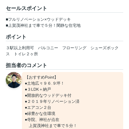
セールスポイント
■フルリノベーション×ウッドデッキ
■上賀茂神社まで車で５分！閑静な住宅地
ポイント
３駅以上利用可
バルコニー
フローリング
シューズボック
ス
トイレ２ヶ所
担当者のコメント
【おすすめPoint】
●土地広々９６.９坪！
●３LDK＋納戸
●開放的なウッドデッキ付
●２０１９年リノベーション済
●エアコン２台
●緑豊かな住環境
●寺院、神社が点在
上賀茂神社まで車で５分！