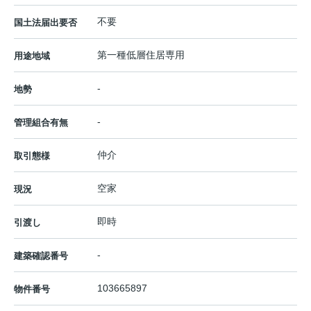
不要
国土法届出要否
第一種低層住居専用
用途地域
-
地勢
-
管理組合有無
仲介
取引態様
空家
現況
即時
引渡し
-
建築確認番号
103665897
物件番号