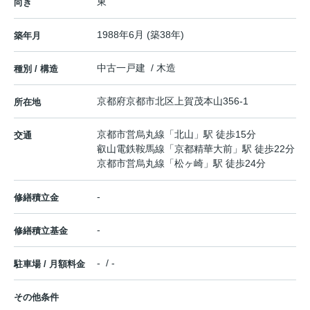
東
向き
1988年6月 (築38年)
築年月
中古一戸建 / 木造
種別 / 構造
京都府
京都市北区
上賀茂本山
356-1
所在地
京都市営烏丸線
「
北山
」駅 徒歩15分
交通
叡山電鉄鞍馬線
「
京都精華大前
」駅 徒歩22分
京都市営烏丸線
「
松ヶ崎
」駅 徒歩24分
-
修繕積立金
-
修繕積立基金
- / -
駐車場 / 月額料金
その他条件