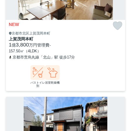
NEW
京都市北区上賀茂岡本町
上賀茂岡本町
1
3,800
億
万円
管理費
-
157.50㎡（4LDK）
京都市営烏丸線「北山」駅 徒歩17分
バストイレ
浴室乾燥機
別