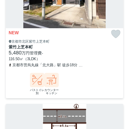
NEW
京都市北区紫竹上芝本町
紫竹上芝本町
5,480
万円
管理費
-
116.50㎡（3LDK）
京都市営烏丸線「北大路」駅 徒歩18分
京都市営烏丸線「北山」駅 
バストイレ
カウンター
別
キッチン