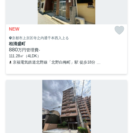
NEW
京都市上京区寺之内通千本西入上る
柏清盛町
880
万円
管理費
-
111.28㎡（4LDK）
京福電気鉄道北野線「北野白梅町」駅 徒歩18分
「千本今出川」バ