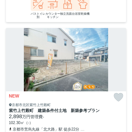
バストイレ
カウンター
独立洗面台
浴室乾燥機
別
キッチン
NEW
京都市北区紫竹上竹殿町
紫竹上竹殿町 建築条件付土地 新築参考プラン
2,898
万円
管理費
-
102.30㎡（-）
京都市営烏丸線「北大路」駅 徒歩22分
「下竹殿町」バス停下車 