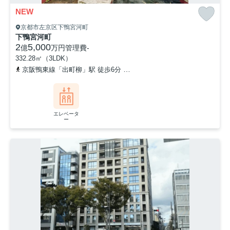
NEW
京都市左京区下鴨宮河町
下鴨宮河町
2
5,000
億
万円
管理費
-
332.28㎡（3LDK）
京阪鴨東線「出町柳」駅 徒歩6分
叡山電鉄叡山本線「元田中」駅 徒
エレベータ
ー