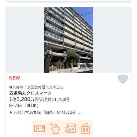
NEW
京都市下京区室町通仏光寺上る
四条烏丸クロスマーク
1
2,280
億
万円
管理費
11,750円
85.74㎡（3LDK）
京都市営烏丸線「四条」駅 徒歩3分
阪急京都本線「烏丸」駅 徒歩6