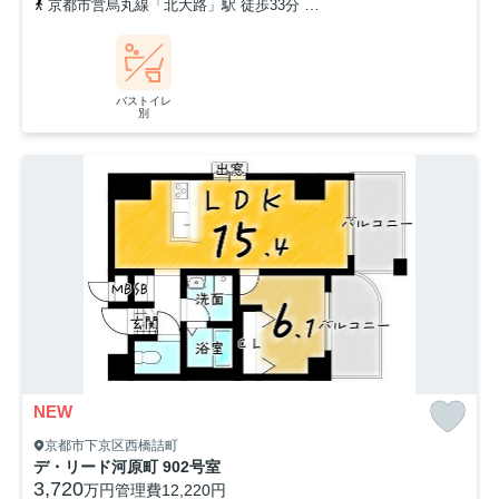
京都市営烏丸線「北大路」駅 徒歩33分
「玄琢」バス停下車 徒歩
バストイレ
別
NEW
京都市下京区西橋詰町
デ・リード河原町 902号室
3,720
万円
管理費
12,220円