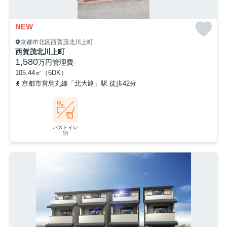
NEW
京都市北区西賀茂北川上町
西賀茂北川上町
1,580
万円
管理費
-
105.44㎡（6DK）
京都市営烏丸線「北大路」駅 徒歩42分
バストイレ
別