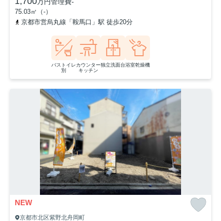
1,700
万円
管理費
-
75.03㎡（-）
京都市営烏丸線「鞍馬口」駅 徒歩20分
バストイレ
カウンター
独立洗面台
浴室乾燥機
別
キッチン
NEW
京都市北区紫野北舟岡町