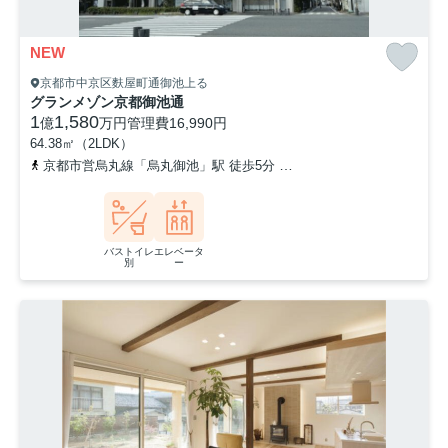
NEW
京都市中京区麩屋町通御池上る
グランメゾン京都御池通
1
1,580
億
万円
管理費
16,990円
64.38㎡（2LDK）
京都市営烏丸線「烏丸御池」駅 徒歩5分
京都地下鉄東西線「京都市
バストイレ
エレベータ
別
ー