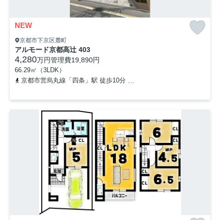
NEW
京都市下京区麓町
アルモード京都高辻 403
4,280
万円
管理費
19,890円
66.29㎡（3LDK）
京都市営烏丸線「四条」駅 徒歩10分
阪急京都本線「大宮」駅 徒歩