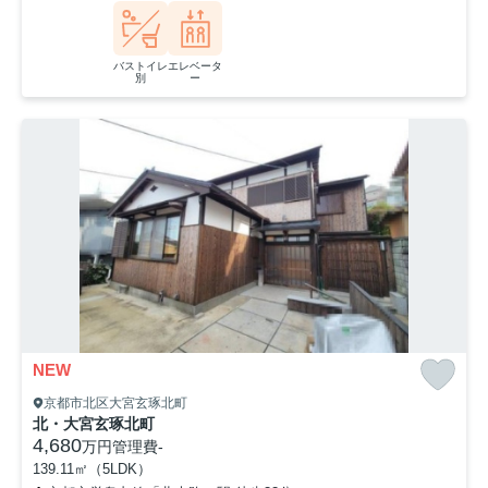
バストイレ
エレベータ
別
ー
NEW
京都市北区大宮玄琢北町
北・大宮玄琢北町
4,680
万円
管理費
-
139.11㎡（5LDK）