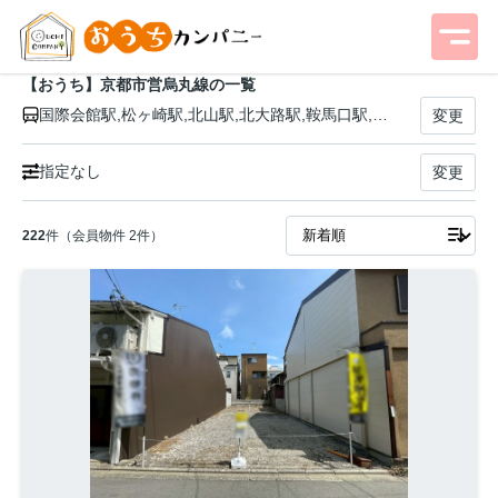
【おうち】京都市営烏丸線の一覧
国際会館駅,松ヶ崎駅,北山駅,北大路駅,鞍馬口駅,今出川駅,丸太町駅,烏丸御池駅,烏丸駅,五条駅,京都駅,九条駅,十条駅,くいな橋駅,竹田駅
変更
指定なし
変更
222
件（会員物件 2件）