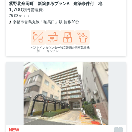
紫野北舟岡町 新築参考プランA 建築条件付土地
1,700
万円
管理費
-
75.03㎡（-）
京都市営烏丸線「鞍馬口」駅 徒歩20分
バストイレ
カウンター
独立洗面台
浴室乾燥機
別
キッチン
NEW