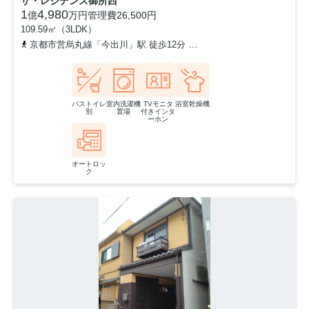
ザ・レジデンス御所西
1
4,980
億
万円
管理費
26,500円
109.59㎡（3LDK）
京都市営烏丸線「今出川」駅 徒歩12分
京都市営烏丸線「丸太町」駅
バストイレ
室内洗濯機
TVモニタ
浴室乾燥機
別
置場
付きインタ
ーホン
オートロッ
ク