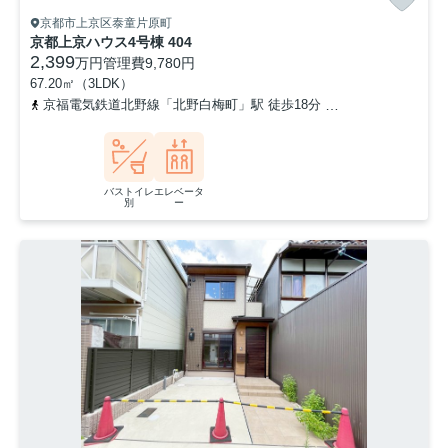
京都市上京区泰童片原町
京都上京ハウス4号棟 404
2,399
万円
管理費
9,780円
67.20㎡（3LDK）
京福電気鉄道北野線「北野白梅町」駅 徒歩18分
京都市営烏丸線「今
バストイレ
エレベータ
別
ー