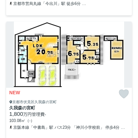
京都市営烏丸線「今出川」駅 徒歩6分
京都市営烏丸線「鞍馬口」駅 
NEW
京都市伏見区久我森の宮町
久我森の宮町
1,800
万円
管理費
-
103.08㎡（-）
京阪本線「中書島」駅 バス23分 「神川小学校前」 停歩4分
近鉄京