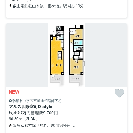
叡山電鉄叡山本線「宝ケ池」駅 徒歩10分
京都市営烏丸線「国際会館
NEW
京都市中京区室町通蛸薬師下る
アルス四条室町D-style
5,400
万円
管理費
9,700円
66.30㎡（2LDK）
阪急京都本線「烏丸」駅 徒歩4分
京都市営烏丸線「烏丸御池」駅 