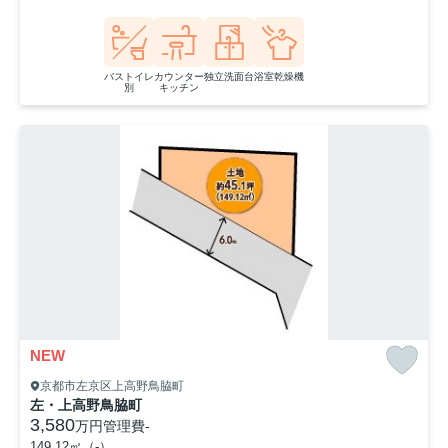
バストイレ
カウンター
独立洗面台
浴室乾燥機
別
キッチン
NEW
京都市左京区上高野鳥脇町
左・上高野鳥脇町
3,580
万円
管理費
-
149.12㎡（-）