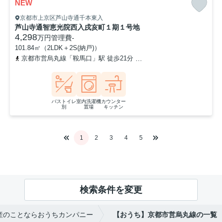
NEW
京都市上京区芦山寺通千本東入
芦山寺通智恵光院西入戌亥町１期１号地
4,298
万円
管理費
-
101.84㎡（2LDK＋2S(納戸)）
京都市営烏丸線「鞍馬口」駅 徒歩21分
「千本鞍馬口」バス停下車
バストイレ
室内洗濯機
カウンター
別
置場
キッチン
1
2
3
4
5
検索条件を変更
産のことならおうちカンパニー
【おうち】京都市営烏丸線の一覧