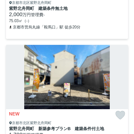
京都市北区紫野北舟岡町
紫野北舟岡町 建築条件無土地
2,000
万円
管理費
-
75.03㎡（-）
京都市営烏丸線「鞍馬口」駅 徒歩20分
NEW
京都市北区紫野北舟岡町
紫野北舟岡町 新築参考プランB 建築条件付土地