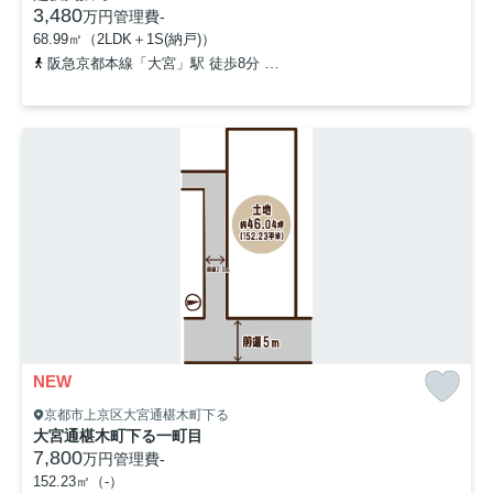
3,480
万円
管理費
-
68.99㎡（2LDK＋1S(納戸)）
阪急京都本線「大宮」駅 徒歩8分
京都市営烏丸線「烏丸御池」駅 徒
NEW
京都市上京区大宮通椹木町下る
大宮通椹木町下る一町目
7,800
万円
管理費
-
152.23㎡（-）