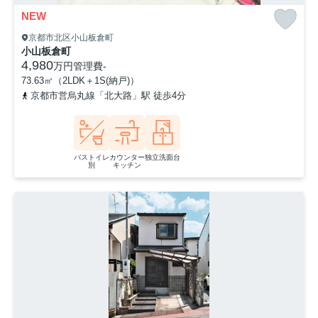
NEW
京都市北区小山板倉町
小山板倉町
4,980
万円
管理費
-
73.63㎡（2LDK＋1S(納戸)）
京都市営烏丸線「北大路」駅 徒歩4分
バストイレ
カウンター
独立洗面台
別
キッチン