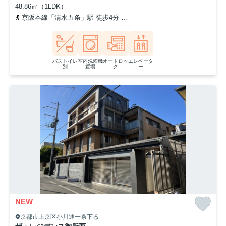
48.86㎡（1LDK）
京阪本線「清水五条」駅 徒歩4分
京都市営烏丸線「五条」駅 徒歩1
バストイレ
室内洗濯機
オートロッ
エレベータ
別
置場
ク
ー
NEW
京都市上京区小川通一条下る