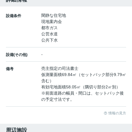
閑静な住宅地
設備条件
現地案内会
都市ガス
公営水道
公共下水
-
設備(その他)
売主指定の司法書士
備考
仮測量面積69.84㎡（セットバック部分9.79㎡
含む）
有効宅地面積58.05㎡（隅切り部分2㎡別）
※前面道路の幅員・間口は、セットバック後
の予定寸法です。
情報の見方
周辺施設