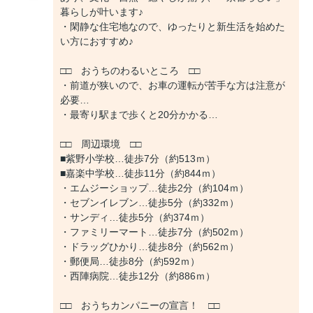
暮らしが叶います♪
・閑静な住宅地なので、ゆったりと新生活を始めた
い方におすすめ♪
□□ おうちのわるいところ □□
・前道が狭いので、お車の運転が苦手な方は注意が
必要…
・最寄り駅まで歩くと20分かかる…
□□ 周辺環境 □□
■紫野小学校…徒歩7分（約513ｍ）
■嘉楽中学校…徒歩11分（約844ｍ）
・エムジーショップ…徒歩2分（約104ｍ）
・セブンイレブン…徒歩5分（約332ｍ）
・サンディ…徒歩5分（約374ｍ）
・ファミリーマート…徒歩7分（約502ｍ）
・ドラッグひかり…徒歩8分（約562ｍ）
・郵便局…徒歩8分（約592ｍ）
・西陣病院…徒歩12分（約886ｍ）
□□ おうちカンパニーの宣言！ □□