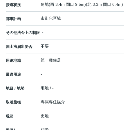
角地(西 3.4m 間口 9.5m)(北 3.3m 間口 6.4m)
接道状況
市街化区域
都市計画
-
その他法令上の制限
不要
国土法届出要否
第一種住居
用途地域
-
最適用途
宅地 / -
地目 / 地勢
専属専任媒介
取引態様
更地
現況
相談