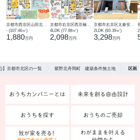
京都市西京区山田北山田町
京都市右京区西京極中沢町
京都市右京区太秦安井藤ノ木町
- (107.46㎡)
4LDK (77.88㎡)
2LDK (93.39㎡)
1,880
2,098
3,298
万円
万円
万円
買)】京都市北区の一覧
紫野北舟岡町 建築条件無土地
区画