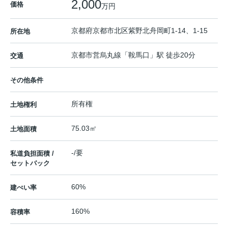
2,000
価格
万円
京都府
京都市北区
紫野北舟岡町
1-14、1-15
所在地
京都市営烏丸線
「
鞍馬口
」駅 徒歩20分
交通
その他条件
所有権
土地権利
75.03㎡
土地面積
-/要
私道負担面積 /
セットバック
60%
建ぺい率
160%
容積率