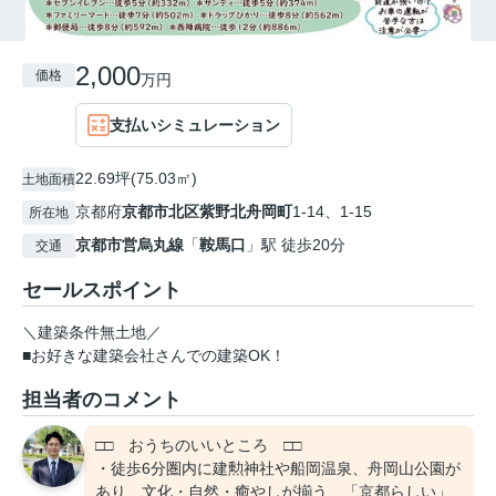
2,000
価格
万円
支払いシミュレーション
22.69坪(75.03㎡)
土地面積
京都府
京都市北区
紫野北舟岡町
1-14、1-15
所在地
京都市営烏丸線
「
鞍馬口
」駅 徒歩20分
交通
セールスポイント
＼建築条件無土地／
■お好きな建築会社さんでの建築OK！
担当者のコメント
□□ おうちのいいところ □□
・徒歩6分圏内に建勲神社や船岡温泉、舟岡山公園が
あり、文化・自然・癒やしが揃う、「京都らしい」