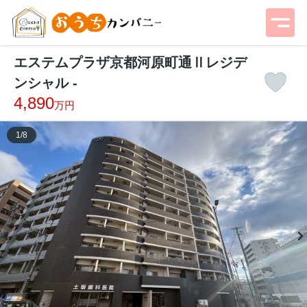
エステムプラザ京都河原町通Ⅱレジデ
ンシャル -
4,890
万円
1
/
8