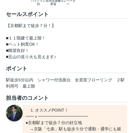
バストイレ
室内洗濯機
エレベータ
別
置場
ー
セールスポイント
【京都駅まで徒歩７分！】
■１１階建て最上階！
■ペット飼育OK！
■眺望良好！
■五山の送り火も見えます♪
ポイント
駅徒歩5分以内
シャワー付洗面台
全居室フローリング
２駅
利用可
最上階
担当者のコメント
１.オススメPOINT！
━━ｖ━━━━━━━━━━━━
●京都駅まで徒歩７分の好立地
→京阪「七条」駅も徒歩５分で通勤・通学にも嬉