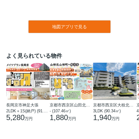
地図アプリで見る
よく見られている物件
長岡京市神足大張
京都市西京区山田北山田町
京都市西京区大枝北沓掛町５丁目
2LDK＋1S(納戸) (91.78㎡)
- (107.46㎡)
3LDK (90.34㎡)
4
5,280
1,880
1,940
万円
万円
万円