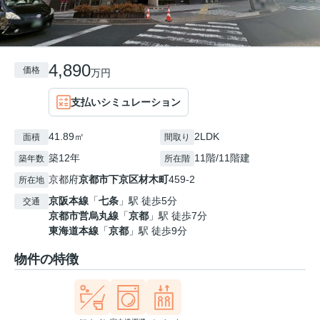
4,890
価格
万円
支払いシミュレーション
41.89㎡
2LDK
面積
間取り
築12年
11階/11階建
築年数
所在階
京都府
京都市下京区
材木町
459-2
所在地
京阪本線
「
七条
」駅 徒歩5分
交通
京都市営烏丸線
「
京都
」駅 徒歩7分
東海道本線
「
京都
」駅 徒歩9分
物件の特徴