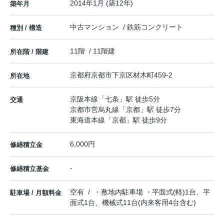
2014年1月 (築12年)
築年月
中古マンション / 鉄筋コンクリート
種別 / 構造
11階 / 11階建
所在階 / 階建
京都府
京都市下京区
材木町
459-2
所在地
京阪本線
「
七条
」駅 徒歩5分
交通
京都市営烏丸線
「
京都
」駅 徒歩7分
東海道本線
「
京都
」駅 徒歩9分
6,000円
修繕積立金
-
修繕積立基金
空有 / ・敷地内駐車場 ・平面式(軽)1台、平
駐車場 / 月額料金
面式1台、機械式11台(内来客用4台含む)