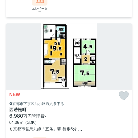
エレベータ
ー
NEW
京都市下京区油小路通六条下る
西若松町
6,980
万円
管理費
-
64.06㎡（3DK）
京都市営烏丸線「五条」駅 徒歩8分
山陰本線「丹波口」駅 徒歩17