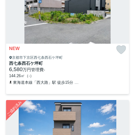
NEW
京都市下京区西七条西石ケ坪町
西七条西石ケ坪町
6,580
万円
管理費
-
144.26㎡（-）
東海道本線「西大路」駅 徒歩15分
阪急京都本線「西院」駅 徒歩1
ご成約済み