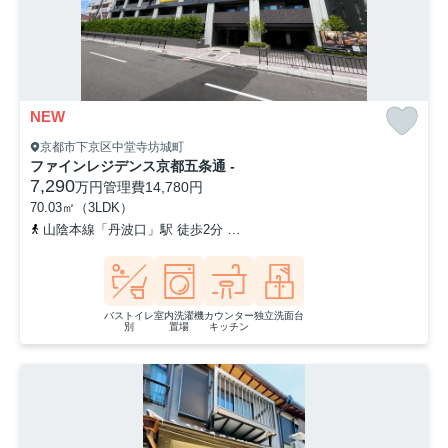
NEW
京都市下京区中堂寺坊城町
ファインレジデンス京都五条通 -
7,290
万円
管理費
14,780円
70.03㎡（3LDK）
山陰本線「丹波口」駅 徒歩2分
阪急京都本線「大宮」駅 徒歩16分
バストイレ
室内洗濯機
カウンター
独立洗面台
別
置場
キッチン