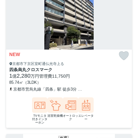
NEW
京都市下京区室町通仏光寺上る
四条烏丸クロスマーク
1
2,280
億
万円
管理費
11,750円
85.74㎡（3LDK）
京都市営烏丸線「四条」駅 徒歩3分
阪急京都本線「烏丸」駅 徒歩6
TVモニタ
浴室乾燥機
オートロッ
エレベータ
付きインタ
ク
ー
ーホン