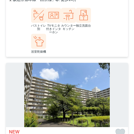
バストイレ
TVモニタ
カウンター
独立洗面台
別
付きインタ
キッチン
ーホン
浴室乾燥機
NEW