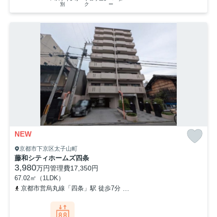
別
ク
ー
NEW
京都市下京区太子山町
藤和シティホームズ四条
3,980
万円
管理費
17,350円
67.02㎡（1LDK）
京都市営烏丸線「四条」駅 徒歩7分
阪急京都本線「烏丸」駅 徒歩7