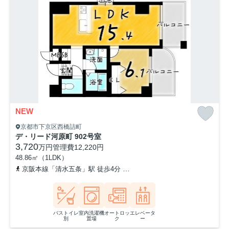
NEW
京都市下京区西橋詰町
デ・リード河原町 902号室
3,720
万円
管理費
12,220円
48.86㎡（1LDK）
京阪本線「清水五条」駅 徒歩4分
京都市営烏丸線「五条」駅 徒歩1
バストイレ
室内洗濯機
オートロッ
エレベータ
別
置場
ク
ー