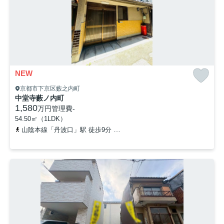
NEW
京都市下京区藪之内町
中堂寺藪ノ内町
1,580
万円
管理費
-
54.50㎡（1LDK）
山陰本線「丹波口」駅 徒歩9分
「大宮五条停」バス停下車 徒歩2