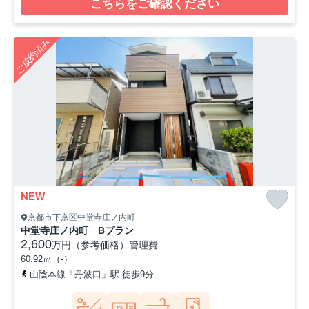
こちらをご確認ください
ご成約済み
NEW
京都市下京区中堂寺庄ノ内町
中堂寺庄ノ内町 Bプラン
2,600
万円（参考価格）
管理費
-
60.92㎡（-）
山陰本線「丹波口」駅 徒歩9分
阪急京都本線「西院」駅 徒歩14分