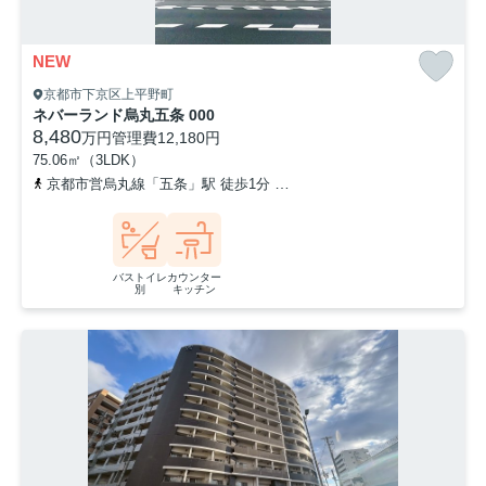
NEW
京都市下京区上平野町
ネバーランド烏丸五条 000
8,480
万円
管理費
12,180円
75.06㎡（3LDK）
京都市営烏丸線「五条」駅 徒歩1分
京都市営烏丸線「四条」駅 徒歩
バストイレ
カウンター
別
キッチン