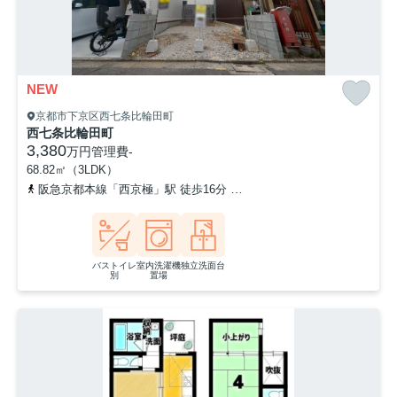
NEW
京都市下京区西七条比輪田町
西七条比輪田町
3,380
万円
管理費
-
68.82㎡（3LDK）
阪急京都本線「西京極」駅 徒歩16分
山陰本線「丹波口」駅 徒歩1
バストイレ
室内洗濯機
独立洗面台
別
置場