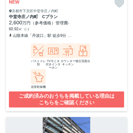
NEW
京都市下京区中堂寺庄ノ内町
中堂寺庄ノ内町 Cプラン
2,600
万円（参考価格）
管理費
-
60.92㎡（-）
山陰本線「丹波口」駅 徒歩9分
阪急京都本線「西院」駅 徒歩14分
バストイレ
TVモニタ
カウンター
独立洗面台
別
付きインタ
キッチン
ーホン
浴室乾燥機
ご成約済みのおうちを掲載している理由は
こちらをご確認ください