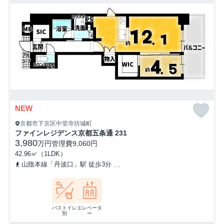
NEW
京都市下京区中堂寺坊城町
ファインレジデンス京都五条通 231
3,980
万円
管理費
9,060円
42.96㎡（1LDK）
山陰本線「丹波口」駅 徒歩3分
山陰本線「梅小路京都西」駅 徒歩1
バストイレ
エレベータ
別
ー