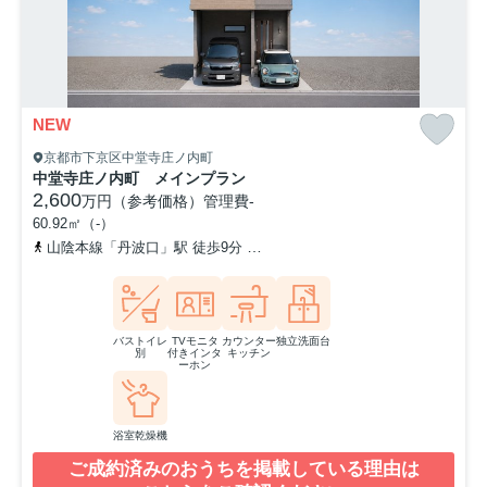
NEW
京都市下京区中堂寺庄ノ内町
中堂寺庄ノ内町 メインプラン
2,600
万円（参考価格）
管理費
-
60.92㎡（-）
山陰本線「丹波口」駅 徒歩9分
阪急京都本線「西院」駅 徒歩14分
バストイレ
TVモニタ
カウンター
独立洗面台
別
付きインタ
キッチン
ーホン
浴室乾燥機
ご成約済みのおうちを掲載している理由は