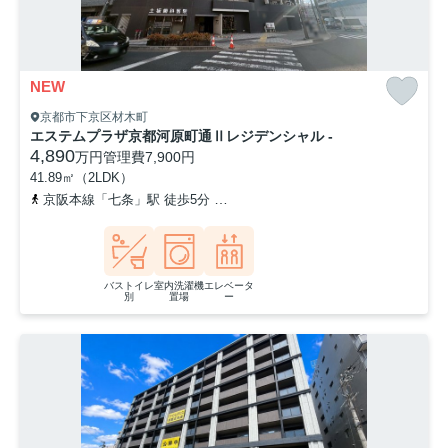
NEW
京都市下京区材木町
エステムプラザ京都河原町通Ⅱレジデンシャル -
4,890
万円
管理費
7,900円
41.89㎡（2LDK）
京阪本線「七条」駅 徒歩5分
京都市営烏丸線「京都」駅 徒歩7分
バストイレ
室内洗濯機
エレベータ
別
置場
ー