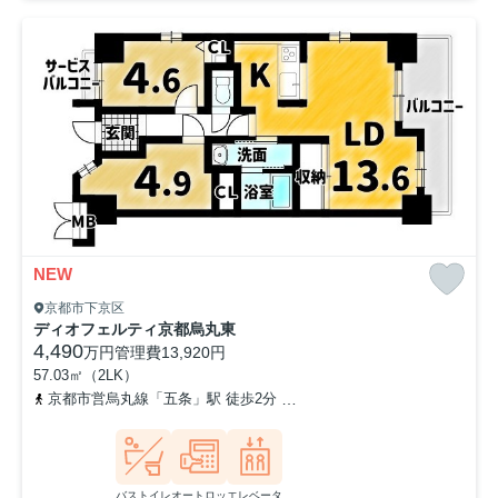
NEW
京都市下京区
ディオフェルティ京都烏丸東
4,490
万円
管理費
13,920円
57.03㎡（2LK）
京都市営烏丸線「五条」駅 徒歩2分
阪急京都本線「烏丸」駅 徒歩1
バストイレ
オートロッ
エレベータ