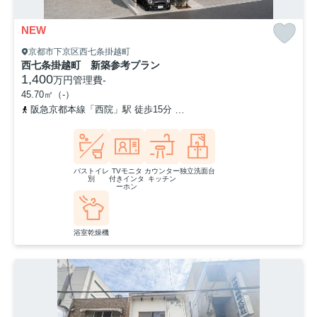
NEW
京都市下京区西七条掛越町
西七条掛越町 新築参考プラン
1,400
万円
管理費
-
45.70㎡（-）
阪急京都本線「西院」駅 徒歩15分
東海道本線「西大路」駅 徒歩1
バストイレ
TVモニタ
カウンター
独立洗面台
別
付きインタ
キッチン
ーホン
浴室乾燥機