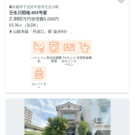
京都市下京区中堂寺壬生川町
壬生川団地 803号室
2,990
万円
管理費
5,000円
63.36㎡（3LDK）
山陰本線「丹波口」駅 徒歩6分
阪急京都本線「大宮」駅 徒歩13分
バストイレ
室内洗濯機
TVモニタ
浴室乾燥機
別
置場
付きインタ
ーホン
エレベータ
ー