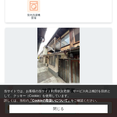
室内洗濯機
置場
NEW
検索条件を変更
当サイトでは、お客様の当サイト利用状況把握、サービス向上検討を目的と
京都市下京区西洞院通六条下る
して、クッキー（Cookie）を使用しています。
西側町
詳しくは、当社の
「Cookieの取扱いについて」
をご確認ください。
2,580
万円
管理費
-
閉じる
88.55㎡（2LDK）