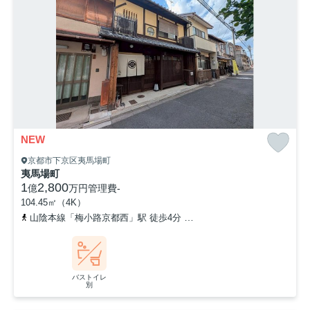
NEW
京都市下京区夷馬場町
夷馬場町
1
2,800
億
万円
管理費
-
104.45㎡（4K）
山陰本線「梅小路京都西」駅 徒歩4分
「七条壬生川」バス停下車 
バストイレ
別