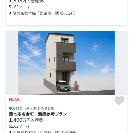
1,898
万円
管理費
-
51.82㎡（-）
阪急京都本線「西京極」駅 徒歩14分
NEW
京都市下京区西七条名倉町
西七条名倉町 新築参考プラン
1,400
万円
管理費
-
51.82㎡（-）
阪急京都本線「西京極」駅 徒歩14分