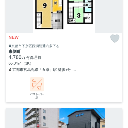
NEW
京都市下京区西洞院通六条下る
東側町
4,780
万円
管理費
-
66.04㎡（3K）
京都市営烏丸線「五条」駅 徒歩7分
東海道本線「京都」駅 徒歩13
バストイレ
別