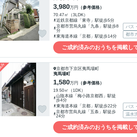
3,980
万円
（参考価格）
70.47㎡（3LDK）
近鉄京都線「東寺」駅徒歩5分
京都市営烏丸線「九条」駅徒歩8
バス
分
都市
東海道本線「京都」駅徒歩14分
ご成約済みのおうちを掲載し
京都市下京区夷馬場町
夷馬場町
1,580
万円
（参考価格）
19.50㎡（1DK）
山陰本線「梅小路京都西」駅徒
歩4分
東海道本線「京都」駅徒歩22分
バス
京都市営烏丸線「五条」駅徒歩
温水
24分
ご成約済みのおうちを掲載し