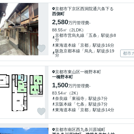
京都市下京区西洞院通六条下る
西側町
2,580
万円
管理費
-
88.55㎡（2LDK）
京都市営烏丸線「五条」駅徒歩8
分
東海道本線「京都」駅徒歩16分
阪急京都本線「烏丸」駅徒歩19
都市
分
京都市東山区一橋野本町
一橋野本町
1,500
万円
管理費
-
83.54㎡（2K）
奈良線「東福寺」駅徒歩7分
京阪本線「七条」駅徒歩7分
東海道本線「京都」駅徒歩14分
京都市南区西九条川原城町