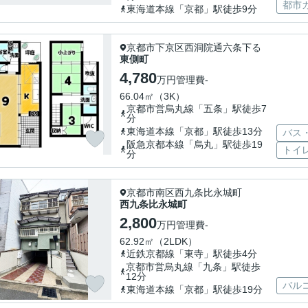
都市
東海道本線「京都」駅徒歩9分
京都市下京区西洞院通六条下る
東側町
4,780
万円
管理費
-
66.04㎡（3K）
京都市営烏丸線「五条」駅徒歩7
分
東海道本線「京都」駅徒歩13分
バス
阪急京都本線「烏丸」駅徒歩19
トイ
分
京都市南区西九条比永城町
西九条比永城町
2,800
万円
管理費
-
62.92㎡（2LDK）
近鉄京都線「東寺」駅徒歩4分
京都市営烏丸線「九条」駅徒歩
12分
バル
東海道本線「京都」駅徒歩19分