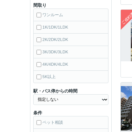
間取り
ワンルーム
1K/1DK/1LDK
2K/2DK/2LDK
3K/3DK/3LDK
4K/4DK/4LDK
5K以上
駅・バス停からの時間
条件
ペット相談