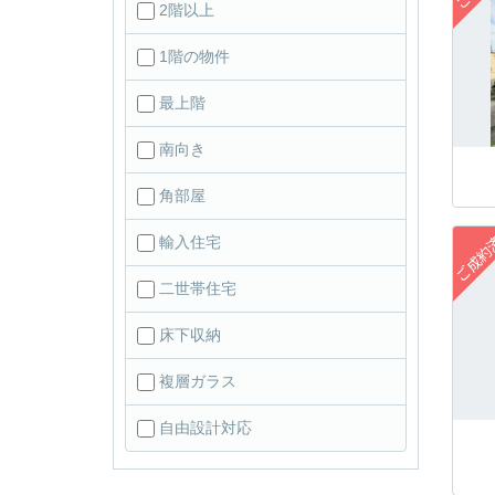
2階以上
1階の物件
最上階
南向き
角部屋
輸入住宅
二世帯住宅
床下収納
複層ガラス
自由設計対応