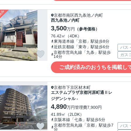
京都市南区西九条池ノ内町
西九条池ノ内町
3,500
万円
（参考価格）
76.42㎡（4DK）
東海道本線「京都」駅徒歩8分
近鉄京都線「東寺」駅徒歩6分
バス
京都市営烏丸線「九条」駅徒歩
ガス
14分
ご成約済みのおうちを掲載し
京都市下京区材木町
エステムプラザ京都河原町通Ⅱレ
ジデンシャル -
4,890
万円
管理費
7,900円
41.89㎡（2LDK）
京阪本線「七条」駅徒歩5分
京都市営烏丸線「京都」駅徒歩7
バス
分