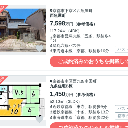
京都市下京区西魚屋町
西魚屋町
7,598
万円
（参考価格）
117.24㎡（4DK）
京都市営烏丸線「五条」駅徒歩4
分
烏丸六条バス停
バス
東海道本線「京都」駅徒歩16分
ご成約済みのおうちを掲載し
京都市南区西九条南田町
九条住宅B棟
1,450
万円
（参考価格）
52.10㎡（3LDK）
近鉄京都線「東寺」駅徒歩9分
バス
近鉄京都線「十条」駅徒歩13分
都市
東海道本線「京都」駅徒歩22分
ご成約済みのおうちを掲載し