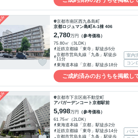
京都市南区西九条島町
京都ロジュマン島町A-1棟 406
2,780
万円
（参考価格）
75.80㎡（3LDK）
近鉄京都線「東寺」駅徒歩5分
京都市営烏丸線「九条」駅徒歩
室内
11分
コン
東海道本線「京都」駅徒歩18分
ご成約済みのおうちを掲載し
京都市下京区南不動堂町
アパガーデンコート京都駅前
5,998
万円
（参考価格）
61.75㎡（2LDK）
東海道本線「京都」駅徒歩2分
近鉄京都線「東寺」駅徒歩14分
バス
京都市営烏丸線「九条」駅徒歩