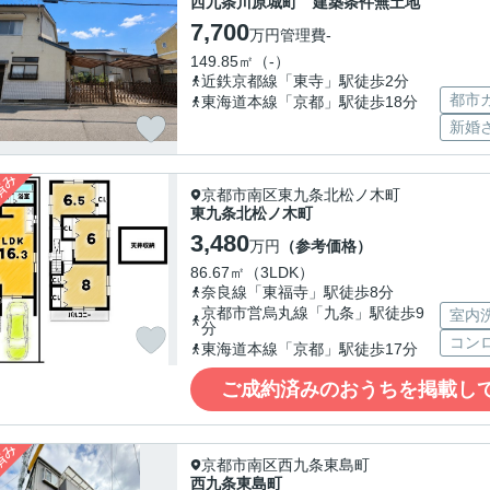
西九条川原城町 建築条件無土地
7,700
万円
管理費
-
149.85㎡（-）
近鉄京都線「東寺」駅徒歩2分
都市
東海道本線「京都」駅徒歩18分
新婚
京都市南区東九条北松ノ木町
東九条北松ノ木町
3,480
万円
（参考価格）
86.67㎡（3LDK）
奈良線「東福寺」駅徒歩8分
京都市営烏丸線「九条」駅徒歩9
室内
分
コン
東海道本線「京都」駅徒歩17分
ご成約済みのおうちを掲載し
京都市南区西九条東島町
西九条東島町