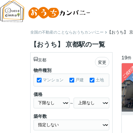
【おうち】 
全国の不動産のことならおうちカンパニー
【おうち】 京都駅の一覧
19
件
京都
変更
物件種別
マンション
戸建
土地
価格
～
築年数