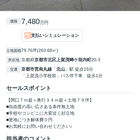
7,480
価格
万円
支払いシミュレーション
79.76坪(263.68㎡)
土地面積
京都府
京都市北区
上賀茂蝉ケ垣内町
20-3
所在地
京都市営烏丸線
「
北山
」駅 徒歩15分
交通
「上賀茂小学校前」バス停下車 徒歩1分
セールスポイント
【間口７ｍ超＋奥行３４ｍ超＋土地７９坪】
■自由度の高い広さある条件無土地
■学校やコンビニに大変近く好立地
■更地につき解体費０円
■お気軽にお問い合わせください♪
担当者のコメント