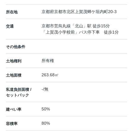
京都府
京都市北区
上賀茂蝉ケ垣内町
20-3
所在地
京都市営烏丸線
「
北山
」駅 徒歩15分
交通
「上賀茂小学校前」バス停下車 徒歩1分
その他条件
所有権
土地権利
263.68㎡
土地面積
-/無
私道負担面積 /
セットバック
50%
建ぺい率
80%
容積率