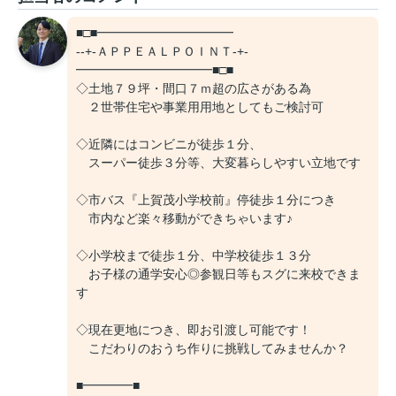
■□■━━━━━━━━━━━
--+-ＡＰＰＥＡＬＰＯＩＮＴ-+-
━━━━━━━━━━━■□■
◇土地７９坪・間口７ｍ超の広さがある為
２世帯住宅や事業用用地としてもご検討可
◇近隣にはコンビニが徒歩１分、
スーパー徒歩３分等、大変暮らしやすい立地です
◇市バス『上賀茂小学校前』停徒歩１分につき
市内など楽々移動ができちゃいます♪
◇小学校まで徒歩１分、中学校徒歩１３分
お子様の通学安心◎参観日等もスグに来校できま
す
◇現在更地につき、即お引渡し可能です！
こだわりのおうち作りに挑戦してみませんか？
■━━━━■