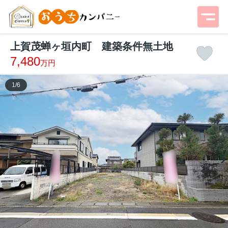
上賀茂蝉ヶ垣内町 建築条件無土地
7,480
万円
1
/
6