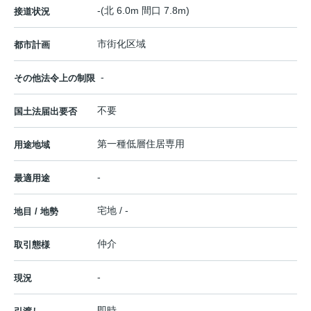
-(北 6.0m 間口 7.8m)
接道状況
市街化区域
都市計画
-
その他法令上の制限
不要
国土法届出要否
第一種低層住居専用
用途地域
-
最適用途
宅地 / -
地目 / 地勢
仲介
取引態様
-
現況
即時