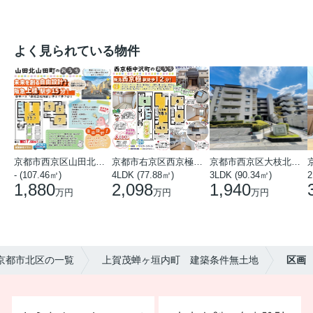
よく見られている物件
京都市西京区山田北山田町
京都市右京区西京極中沢町
京都市西京区大枝北沓掛町５丁目
- (107.46㎡)
4LDK (77.88㎡)
3LDK (90.34㎡)
2
1,880
2,098
1,940
万円
万円
万円
】京都市北区の一覧
上賀茂蝉ヶ垣内町 建築条件無土地
区画