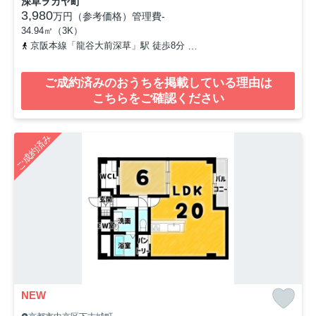
深草ヲカヤ町
3,980
万円（参考価格）
管理費
-
34.94㎡（3K）
京阪本線「龍谷大前深草」駅 徒歩8分
京都市営烏丸線「くいな橋」駅
ご成約済みのおうちを掲載している理由は
こちらをご確認ください
ご成約済み
NEW