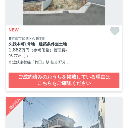
NEW
京都市伏見区久我本町
久我本町1号地 建築条件無土地
1,882
万円（参考価格）
管理費
-
98.77㎡（-）
近鉄京都線「竹田」駅 徒歩37分
「久我」バス停下車 徒歩4分
ご成約済みのおうちを掲載している理由は
こちらをご確認ください
ご成約済み