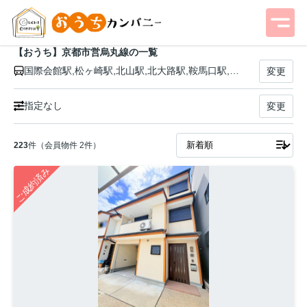
【おうち】京都市営烏丸線の一覧
国際会館駅,松ヶ崎駅,北山駅,北大路駅,鞍馬口駅,今出川駅,丸太町駅,烏丸御池駅,烏丸駅,五条駅,京都駅,九条駅,十条駅,くいな橋駅,竹田駅
変更
指定なし
変更
223
件（会員物件 2件）
ご成約済み