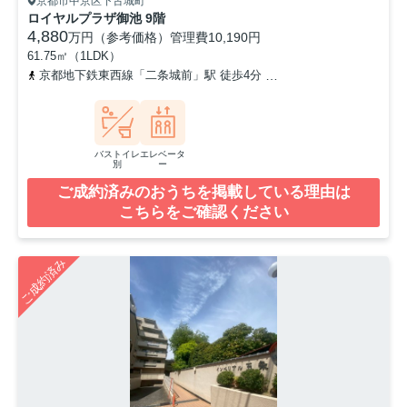
京都市中京区下古城町
ロイヤルプラザ御池 9階
4,880
万円（参考価格）
管理費
10,190円
61.75㎡（1LDK）
京都地下鉄東西線「二条城前」駅 徒歩4分
京都市営烏丸線「烏丸御
バストイレ
エレベータ
別
ー
ご成約済みのおうちを掲載している理由は
こちらをご確認ください
ご成約済み