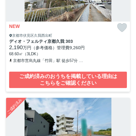
NEW
京都市伏見区久我西出町
ディオ・フェルティ京都久我 303
2,190
万円（参考価格）
管理費
9,260円
68.60㎡（3LDK）
京都市営烏丸線「竹田」駅 徒歩57分
京阪本線「中書島」駅 バス20
ご成約済みのおうちを掲載している理由は
こちらをご確認ください
ご成約済み