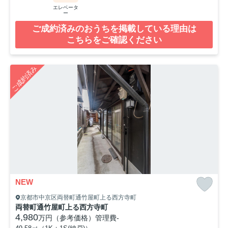
エレベータ
ー
ご成約済みのおうちを掲載している理由は
こちらをご確認ください
ご成約済み
NEW
京都市中京区両替町通竹屋町上る西方寺町
両替町通竹屋町上る西方寺町
4,980
万円（参考価格）
管理費
-