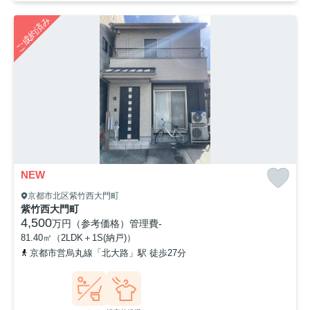
ご成約済み
NEW
京都市北区紫竹西大門町
紫竹西大門町
4,500
万円（参考価格）
管理費
-
81.40㎡（2LDK＋1S(納戸)）
京都市営烏丸線「北大路」駅 徒歩27分