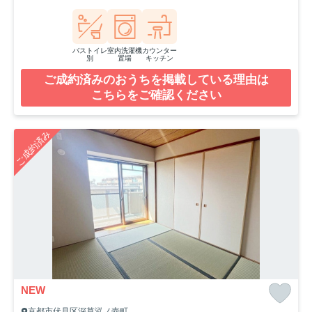
バストイレ
室内洗濯機
カウンター
別
置場
キッチン
ご成約済みのおうちを掲載している理由は
こちらをご確認ください
ご成約済み
NEW
京都市伏見区深草泓ノ壺町