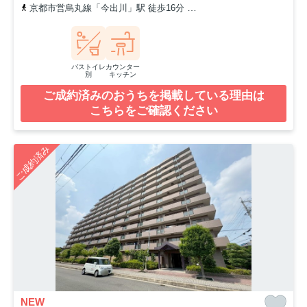
京都市営烏丸線「今出川」駅 徒歩16分
「今出川大宮」バス停下車
バストイレ
カウンター
別
キッチン
ご成約済みのおうちを掲載している理由は
こちらをご確認ください
ご成約済み
NEW