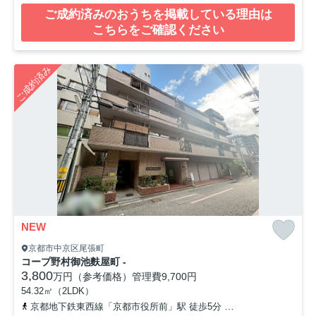
ご成約済みのおうちを掲載している理由は
こちらをご確認ください
ご成約済み
NEW
京都市中京区尾張町
コープ野村御池麩屋町 -
3,800
万円（参考価格）
管理費
9,700円
54.32㎡（2LDK）
京都地下鉄東西線「京都市役所前」駅 徒歩5分
京都市営烏丸線「烏