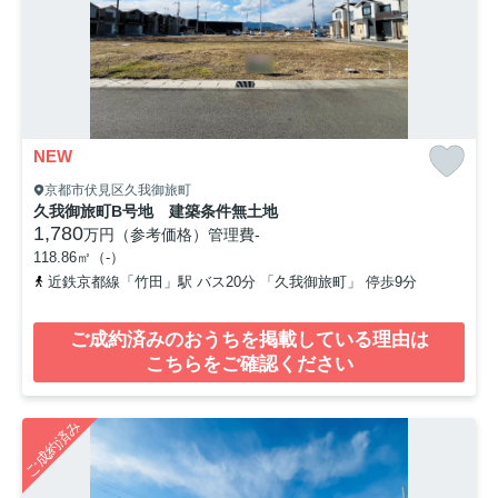
NEW
京都市伏見区久我御旅町
久我御旅町B号地 建築条件無土地
1,780
万円（参考価格）
管理費
-
118.86㎡（-）
近鉄京都線「竹田」駅 バス20分 「久我御旅町」 停歩9分
ご成約済みのおうちを掲載している理由は
こちらをご確認ください
ご成約済み