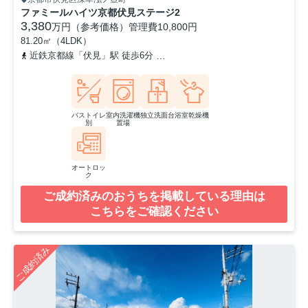
ファミールハイツ京都伏見ステージ2
3,380
万円（参考価格）
管理費
10,800円
81.20㎡（4LDK）
近鉄京都線「伏見」駅 徒歩6分
京阪本線「墨染」駅 徒歩10分
近
バストイレ
室内洗濯機
独立洗面台
浴室乾燥機
別
置場
オートロッ
ク
ご成約済みのおうちを掲載している理由は
こちらをご確認ください
ご成約済み