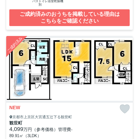
バストイレ
浴室乾燥機
別
ご成約済みのおうちを掲載している理由は
こちらをご確認ください
ご成約済み
NEW
京都市上京区大宮通五辻下る観世町
観世町
4,099
万円（参考価格）
管理費
-
89.91㎡（3LDK）