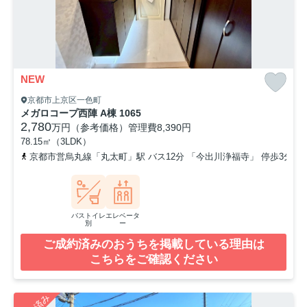
NEW
京都市上京区一色町
メガロコープ西陣 A棟 1065
2,780
万円（参考価格）
管理費
8,390円
78.15㎡（3LDK）
京都市営烏丸線「丸太町」駅 バス12分 「今出川浄福寺」 停歩3分
バストイレ
エレベータ
別
ー
ご成約済みのおうちを掲載している理由は
こちらをご確認ください