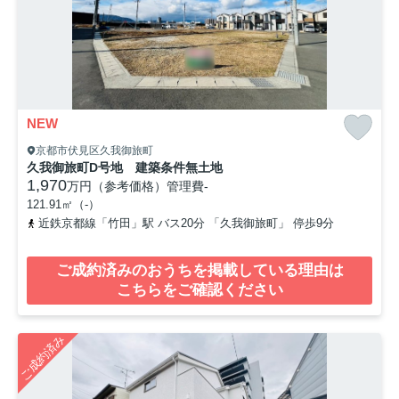
NEW
京都市伏見区久我御旅町
久我御旅町D号地 建築条件無土地
1,970
万円（参考価格）
管理費
-
121.91㎡（-）
近鉄京都線「竹田」駅 バス20分 「久我御旅町」 停歩9分
ご成約済みのおうちを掲載している理由は
こちらをご確認ください
ご成約済み