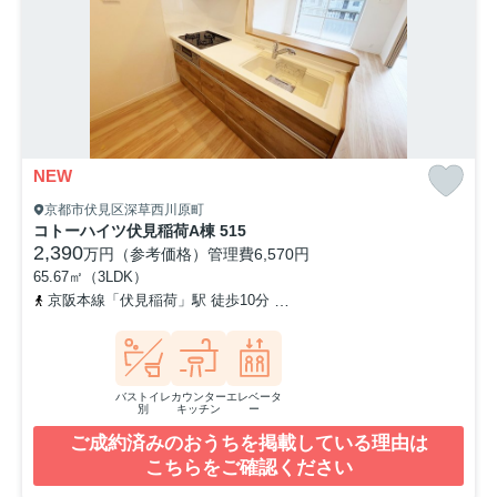
NEW
京都市伏見区深草西川原町
コトーハイツ伏見稲荷A棟 515
2,390
万円（参考価格）
管理費
6,570円
65.67㎡（3LDK）
京阪本線「伏見稲荷」駅 徒歩10分
京都市営烏丸線「十条」駅 徒歩
バストイレ
カウンター
エレベータ
別
キッチン
ー
ご成約済みのおうちを掲載している理由は
こちらをご確認ください