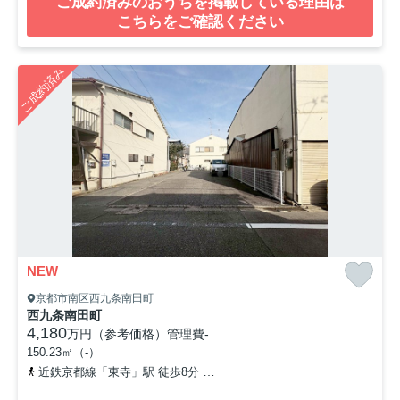
ご成約済みのおうちを掲載している理由は
こちらをご確認ください
ご成約済み
NEW
京都市南区西九条南田町
西九条南田町
4,180
万円（参考価格）
管理費
-
150.23㎡（-）
近鉄京都線「東寺」駅 徒歩8分
近鉄京都線「十条」駅 徒歩11分