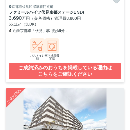
京都市伏見区深草新門丈町
ファミールハイツ伏見京都ステージ1 914
3,690
万円（参考価格）
管理費
8,800円
66.11㎡（3LDK）
近鉄京都線「伏見」駅 徒歩6分
京阪本線「墨染」駅 徒歩10分
近
バストイレ
室内洗濯機
別
置場
ご成約済みのおうちを掲載している理由は
こちらをご確認ください
ご成約済み