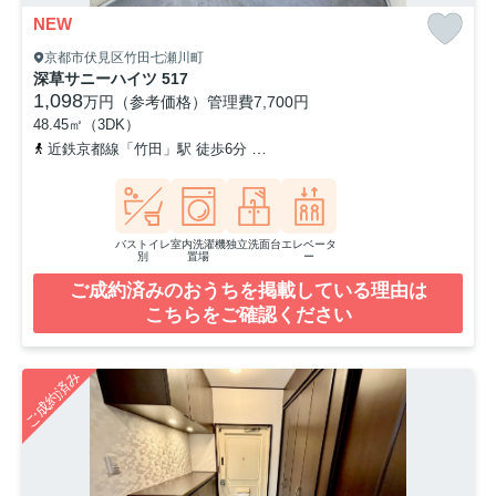
NEW
京都市伏見区竹田七瀬川町
深草サニーハイツ 517
1,098
万円（参考価格）
管理費
7,700円
48.45㎡（3DK）
近鉄京都線「竹田」駅 徒歩6分
近鉄京都線「伏見」駅 徒歩13分
バストイレ
室内洗濯機
独立洗面台
エレベータ
別
置場
ー
ご成約済みのおうちを掲載している理由は
こちらをご確認ください
ご成約済み