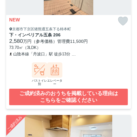
NEW
京都市下京区猪熊通五条下る柿本町
下・インペリアル五条 206
2,580
万円（参考価格）
管理費
11,500円
73.70㎡（3LDK）
山陰本線「丹波口」駅 徒歩13分
京都市営烏丸線「五条」駅 徒歩1
バストイレ
エレベータ
別
ー
ご成約済みのおうちを掲載している理由は
こちらをご確認ください
ご成約済み