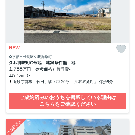
NEW
京都市伏見区久我御旅町
久我御旅町C号地 建築条件無土地
1,788
万円（参考価格）
管理費
-
119.45㎡（-）
近鉄京都線「竹田」駅 バス20分 「久我御旅町」 停歩9分
ご成約済みのおうちを掲載している理由は
こちらをご確認ください
ご成約済み