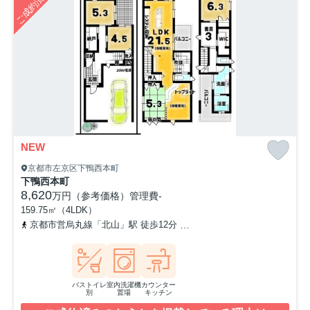
ご成約済み
NEW
京都市左京区下鴨西本町
下鴨西本町
8,620
万円（参考価格）
管理費
-
159.75㎡（4LDK）
京都市営烏丸線「北山」駅 徒歩12分
京都市営烏丸線「北大路」駅 
バストイレ
室内洗濯機
カウンター
別
置場
キッチン