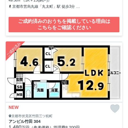
49.58㎡（1K＋1S(納戸)）
京都市営烏丸線「丸太町」駅 徒歩3分
京都市営烏丸線「丸太町」駅
ご成約済みのおうちを掲載している理由は
こちらをご確認ください
ご成約済み
NEW
京都市伏見区竹田三ツ杭町
アンビル竹田 304
1,480
万円（参考価格）
管理費
8,200円