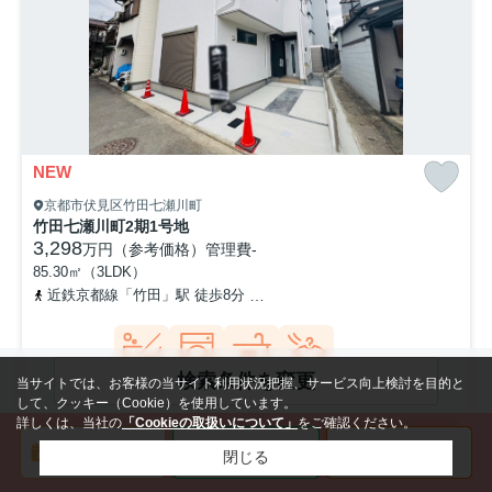
NEW
京都市伏見区竹田七瀬川町
竹田七瀬川町2期1号地
3,298
万円（参考価格）
管理費
-
85.30㎡（3LDK）
近鉄京都線「竹田」駅 徒歩8分
京都市営烏丸線「くいな橋」駅 徒歩
検索条件を変更
当サイトでは、お客様の当サイト利用状況把握、サービス向上検討を目的と
バストイレ
室内洗濯機
カウンター
浴室乾燥機
して、クッキー（Cookie）を使用しています。
別
置場
キッチン
詳しくは、当社の
「Cookieの取扱いについて」
をご確認ください。
ご成約済みのおうちを掲載している理由は
閉じる
こちらをご確認ください