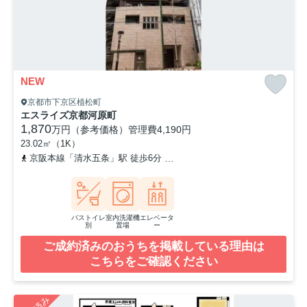
NEW
京都市下京区植松町
エスライズ京都河原町
1,870
万円（参考価格）
管理費
4,190円
23.02㎡（1K）
京阪本線「清水五条」駅 徒歩6分
阪急京都本線「京都河原町」駅 徒
バストイレ
室内洗濯機
エレベータ
別
置場
ー
ご成約済みのおうちを掲載している理由は
こちらをご確認ください