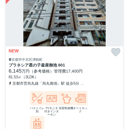
NEW
京都市中京区津軽町
プラネシア星の子釜座御池 801
6,145
万円（参考価格）
管理費
17,400円
81.53㎡（3LDK）
京都市営烏丸線「烏丸御池」駅 徒歩5分
京都地下鉄東西線「二条城
バストイレ
TVモニタ
浴室乾燥機
オートロッ
別
付きインタ
ク
ーホン