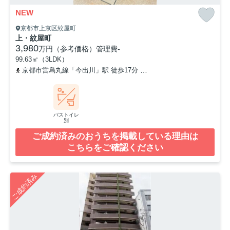
NEW
京都市上京区紋屋町
上・紋屋町
3,980
万円（参考価格）
管理費
-
99.63㎡（3LDK）
京都市営烏丸線「今出川」駅 徒歩17分
京都市営烏丸線「鞍馬口」駅
バストイレ
別
ご成約済みのおうちを掲載している理由は
こちらをご確認ください
ご成約済み