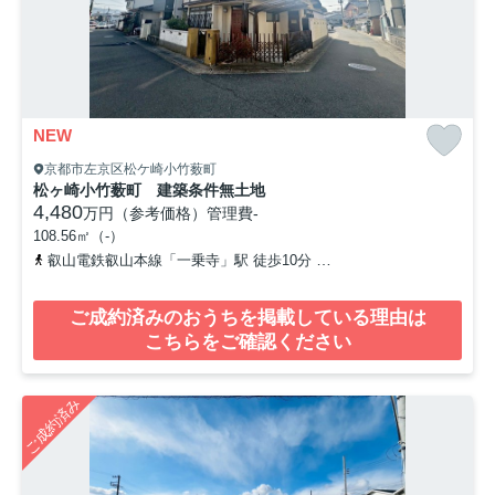
NEW
京都市左京区松ケ崎小竹薮町
松ヶ崎小竹薮町 建築条件無土地
4,480
万円（参考価格）
管理費
-
108.56㎡（-）
叡山電鉄叡山本線「一乗寺」駅 徒歩10分
京都市営烏丸線「松ヶ崎」
ご成約済みのおうちを掲載している理由は
こちらをご確認ください
ご成約済み