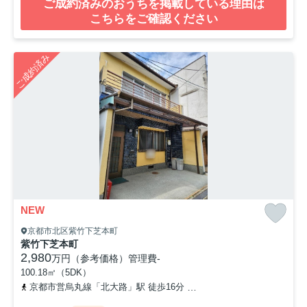
ご成約済みのおうちを掲載している理由は
こちらをご確認ください
ご成約済み
NEW
京都市北区紫竹下芝本町
紫竹下芝本町
2,980
万円（参考価格）
管理費
-
100.18㎡（5DK）
京都市営烏丸線「北大路」駅 徒歩16分
「上堀川」バス停下車 徒