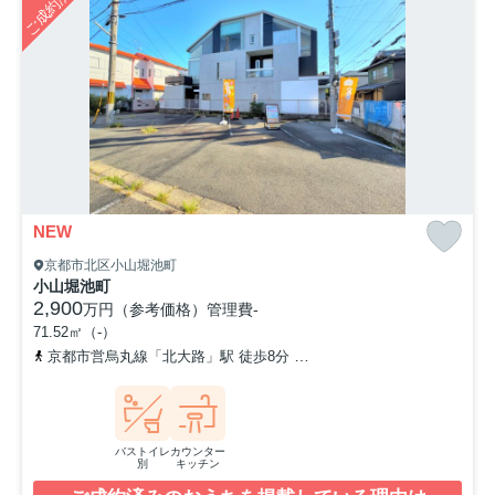
ご成約済み
NEW
京都市北区小山堀池町
小山堀池町
2,900
万円（参考価格）
管理費
-
71.52㎡（-）
京都市営烏丸線「北大路」駅 徒歩8分
京都市営烏丸線「今出川」駅 
バストイレ
カウンター
別
キッチン