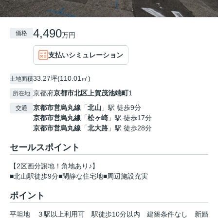
4,490
価格
万円
支払いシミュレーション
33.27坪(110.01㎡)
土地面積
京都府
京都市北区
上賀茂池端町
1
所在地
京都市営烏丸線
「
北山
」駅 徒歩9分
交通
京都市営烏丸線
「
松ヶ崎
」駅 徒歩17分
京都市営烏丸線
「
北大路
」駅 徒歩28分
セールスポイント
【2区画分譲地！角地あり♪】
■北山駅徒歩9分■閑静な住宅地■周辺施設充実
ポイント
平坦地
３駅以上利用可
駅徒歩10分以内
建築条件なし
新婚