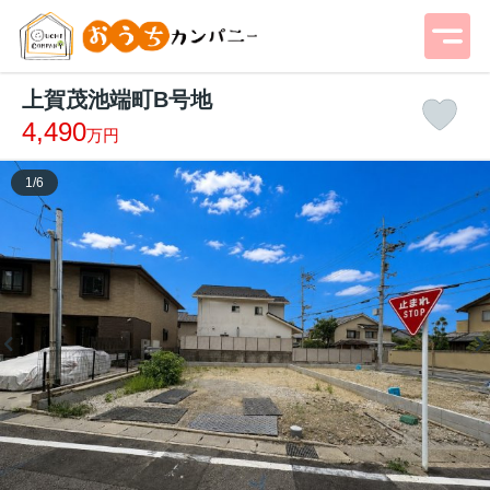
上賀茂池端町B号地
4,490
万円
1
/
6