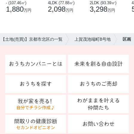
- (107.46㎡)
4LDK (77.88㎡)
2LDK (93.39㎡)
4
1,880
2,098
3,298
万円
万円
万円
【土地(売買)】京都市北区の一覧
上賀茂池端町B号地
区画