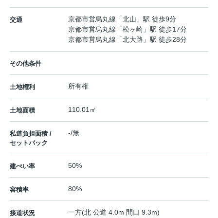
京都市営烏丸線
「
北山
」駅 徒歩9分
交通
京都市営烏丸線
「
松ヶ崎
」駅 徒歩17分
京都市営烏丸線
「
北大路
」駅 徒歩28分
その他条件
所有権
土地権利
110.01㎡
土地面積
-/無
私道負担面積 /
セットバック
50%
建ぺい率
80%
容積率
一方(北 公道 4.0m 間口 9.3m)
接道状況