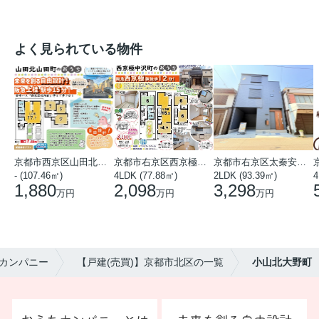
よく見られている物件
京都市西京区山田北山田町
京都市右京区西京極中沢町
京都市右京区太秦安井藤ノ木町
- (107.46㎡)
4LDK (77.88㎡)
2LDK (93.39㎡)
4
1,880
2,098
3,298
万円
万円
万円
カンパニー
【戸建(売買)】京都市北区の一覧
小山北大野町