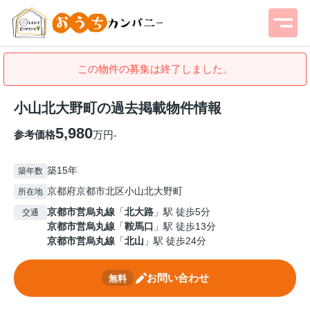
この物件の募集は終了しました。
小山北大野町の過去掲載物件情報
5,980
参考価格
万円
-
築15年
築年数
京都府京都市北区小山北大野町
所在地
京都市営烏丸線
「
北大路
」駅 徒歩5分
交通
京都市営烏丸線
「
鞍馬口
」駅 徒歩13分
京都市営烏丸線
「
北山
」駅 徒歩24分
お問い合わせ
無料