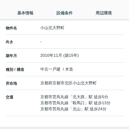
基本情報
設備条件
周辺環境
小山北大野町
物件名
-
向き
2010年11月 (築15年)
築年月
中古一戸建 / 木造
種別 / 構造
京都府
京都市北区
小山北大野町
所在地
京都市営烏丸線
「
北大路
」駅 徒歩5分
交通
京都市営烏丸線
「
鞍馬口
」駅 徒歩13分
京都市営烏丸線
「
北山
」駅 徒歩24分