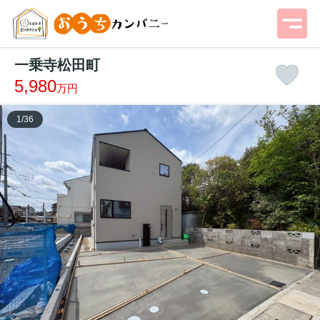
一乗寺松田町
5,980
万円
1
/
36