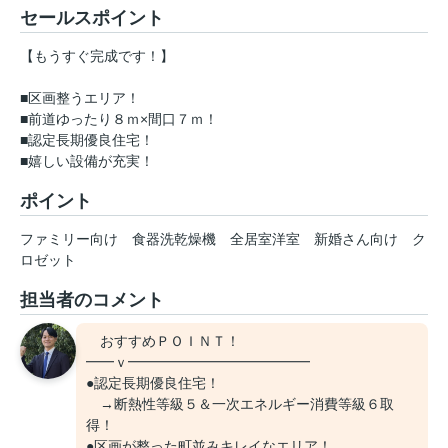
セールスポイント
【もうすぐ完成です！】
■区画整うエリア！
■前道ゆったり８ｍ×間口７ｍ！
■認定長期優良住宅！
■嬉しい設備が充実！
ポイント
ファミリー向け
食器洗乾燥機
全居室洋室
新婚さん向け
ク
ロゼット
担当者のコメント
おすすめＰＯＩＮＴ！
━━ｖ━━━━━━━━━━━━━
●認定長期優良住宅！
→断熱性等級５＆一次エネルギー消費等級６取
得！
●区画が整った町並みキレイなエリア！