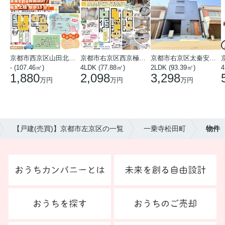
京都市西京区山田北山田町
京都市右京区西京極中沢町
京都市右京区太秦安井藤ノ木町
- (107.46㎡)
4LDK (77.88㎡)
2LDK (93.39㎡)
4
1,880
2,098
3,298
万円
万円
万円
【戸建(売買)】京都市左京区の一覧
一乗寺松田町
物件