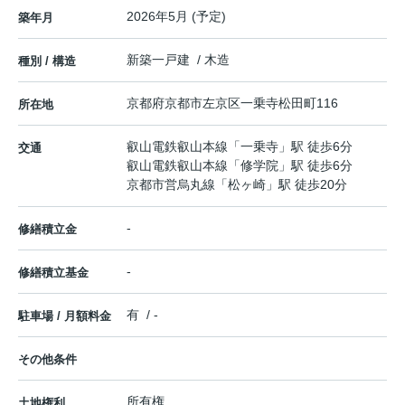
2026年5月 (予定)
築年月
新築一戸建 / 木造
種別 / 構造
京都府
京都市左京区
一乗寺松田町
116
所在地
叡山電鉄叡山本線
「
一乗寺
」駅 徒歩6分
交通
叡山電鉄叡山本線
「
修学院
」駅 徒歩6分
京都市営烏丸線
「
松ヶ崎
」駅 徒歩20分
-
修繕積立金
-
修繕積立基金
有 / -
駐車場 / 月額料金
その他条件
所有権
土地権利