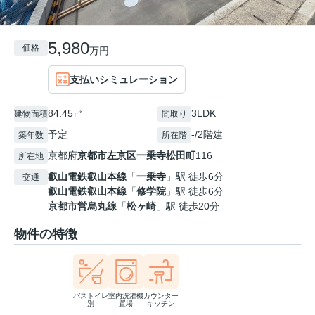
5,980
価格
万円
支払いシミュレーション
84.45㎡
3LDK
建物面積
間取り
予定
-/2階建
築年数
所在階
京都府
京都市左京区
一乗寺松田町
116
所在地
叡山電鉄叡山本線
「
一乗寺
」駅 徒歩6分
交通
叡山電鉄叡山本線
「
修学院
」駅 徒歩6分
京都市営烏丸線
「
松ヶ崎
」駅 徒歩20分
物件の特徴
バストイレ
室内洗濯機
カウンター
別
置場
キッチン