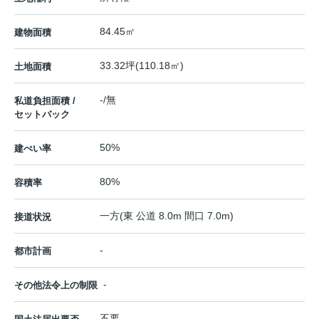
84.45㎡
建物面積
33.32坪(110.18㎡)
土地面積
-/無
私道負担面積 /
セットバック
50%
建ぺい率
80%
容積率
一方(東 公道 8.0m 間口 7.0m)
接道状況
-
都市計画
-
その他法令上の制限
不要