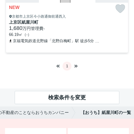
NEW
京都市上京区今小路通御前通西入
上京区紙屋川町
1,680
万円
管理費
-
66.19㎡（-）
京福電気鉄道北野線「北野白梅町」駅 徒歩5分
山陰本線「円町」駅 
1
検索条件を変更
の不動産のことならおうちカンパニー
【おうち】紙屋川町の一覧