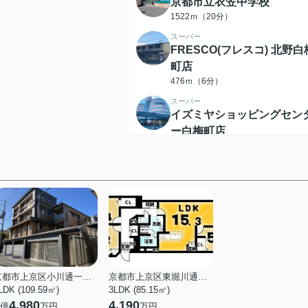
京都市立衣笠中学校
1522ｍ（20分）
スーパー
FRESCO(フレスコ) 北野白
町店
476ｍ（6分）
スーパー
イズミヤショッピングセン
ー白梅町店
441ｍ（6分）
コンビニエンスストア
セブンイレブン 北野天満宮
前店
150ｍ（2分）
コンビニエンスストア
ファミリーマート 北野白梅
町店
486ｍ（7分）
京都市上京区小川通一条下る小川町
京都市上京区東堀川通一条上る竪富田町
LDK (109.59㎡)
3LDK (85.15㎡)
コンビニエンスストア
4,980
4,190
億
万円
万円