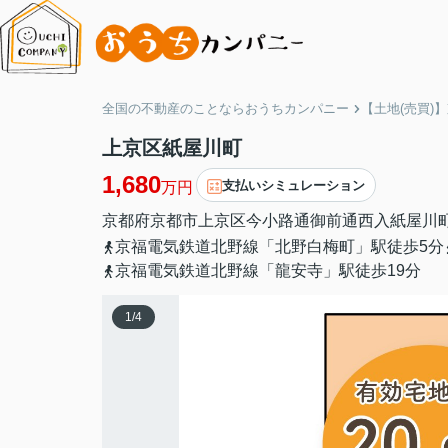
全国の不動産のことならおうちカンパニー
【土地(売買)
上京区紙屋川町
1,680
支払いシミュレーション
万円
京都府
京都市上京区
今小路通御前通西入
紙屋川町1
京福電気鉄道北野線「北野白梅町」駅徒歩5分
京福電気鉄道北野線「龍安寺」駅徒歩19分
1
/
4