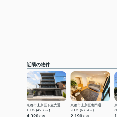
近隣の物件
京都市上京区下立売通七本松東入長門町
京都市上京区裏門通一条下る今新在家町
1LDK (45.35㎡)
2LDK (63.64㎡)
3
4,320
2,190
1
万円
万円