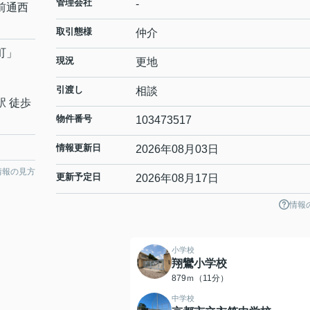
管理会社
-
前通西
取引態様
仲介
町
」
現況
更地
引渡し
相談
駅 徒歩
物件番号
103473517
情報更新日
2026年08月03日
情報の見方
更新予定日
2026年08月17日
情報
小学校
翔鸞小学校
879ｍ（11分）
中学校