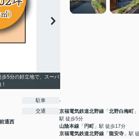
徒歩5分の好立地で、スーパ
内！
駐車
-
交通
京福電気鉄道北野線
「
北野白梅町
」
駅 徒歩5分
前通西
山陰本線
「
円町
」駅 徒歩17分
京福電気鉄道北野線
「
龍安寺
」駅 