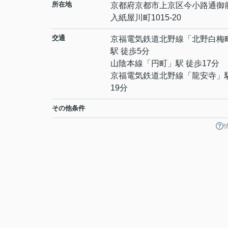
所在地
京都府
京都市上京区
今小路通御
入
紙屋川町1015-20
交通
京福電気鉄道北野線
「
北野白梅
駅 徒歩5分
山陰本線
「
円町
」駅 徒歩17分
京福電気鉄道北野線
「
龍安寺
」
19分
その他条件