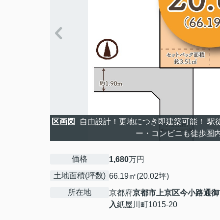
区画図
自由設計！更地につき即建築可能！ 駅
ー・コンビニも徒歩圏
価格
1,680
万円
土地面積(坪数)
66.19㎡(20.02坪)
所在地
京都府
京都市上京区
今小路通御
入
紙屋川町1015-20