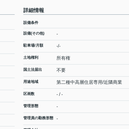
詳細情報
設備条件
設備(その他)
-
駐車場/月額
-/-
土地権利
所有権
国土法届出
不要
用途地域
第二種中高層住居専用/近隣商業
区画数
- / -
管理形態
-
管理員の勤務形態
-