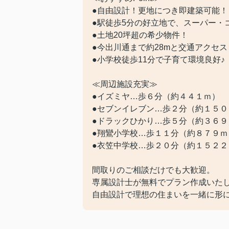
●自由設計！更地につき即建築可能！
●駅徒歩5分の好立地で、スーパー・
●土地20坪超の希少物件！
●今出川通まで約28mと交通アクセス
●小学校徒歩11分で子育て環境良好♪
≪周辺施設充実≫
●イズミヤ…歩６分（約４４１ｍ）
●セブンイレブン…歩２分（約１５０
●ドラックひかり…歩５分（約３６９
●翔鸞小学校…歩１１分（約８７９ｍ
●衣笠中学校…歩２０分（約１５２２
間取りのご相談だけでも大歓迎。
専属設計士が無料でプラン作成いた
自由設計で理想の住まいを一緒に形