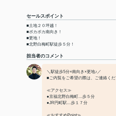
セールスポイント
■土地２０坪越！
■ポカポカ南向き！
■更地！
■北野白梅町駅徒歩５分！
担当者のコメント
＼駅徒歩5分×南向き×更地♪／
■ご内覧をご希望の際は、ご連絡くだ
≪アクセス≫
●京福北野白梅町…歩５分
●JR円町駅…歩１７分
≪おすすめPoint≫