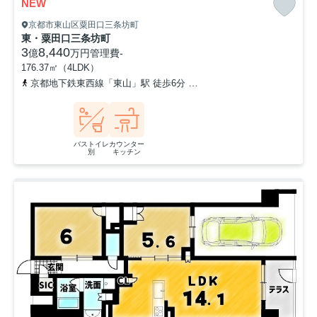
NEW
京都市東山区粟田口三条坊町
東・粟田口三条坊町
3
8,440
億
万円
管理費
-
176.37㎡（4LDK）
京都地下鉄東西線「東山」駅 徒歩6分
京都地下鉄東西線「蹴上」駅 
バストイレ
カウンター
別
キッチン