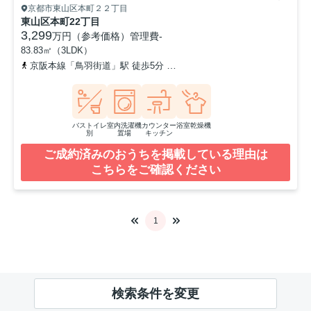
京都市東山区本町２２丁目
東山区本町22丁目
3,299
万円（参考価格）
管理費
-
83.83㎡（3LDK）
京阪本線「鳥羽街道」駅 徒歩5分
京阪本線「伏見稲荷」駅 徒歩6分
バストイレ
室内洗濯機
カウンター
浴室乾燥機
別
置場
キッチン
ご成約済みのおうちを掲載している理由は
こちらをご確認ください
1
検索条件を変更