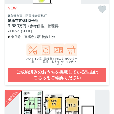
NEW
京都市東山区泉涌寺東林町
泉涌寺東林町2号地
3,680
万円（参考価格）
管理費
-
91.07㎡（2LDK）
奈良線「東福寺」駅 徒歩11分
京阪本線「鳥羽街道」駅 徒歩22分
バストイレ
室内洗濯機
TVモニタ
カウンター
別
置場
付きインタ
キッチン
ーホン
ご成約済みのおうちを掲載している理由は
こちらをご確認ください
ご成約済み