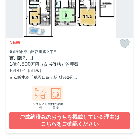
NEW
京都市東山区宮川筋２丁目
宮川筋2丁目
1
4,800
億
万円（参考価格）
管理費
-
164.44㎡（5LDK）
京阪本線「祇園四条」駅 徒歩1分
阪急京都本線「京都河原町」駅 
バストイレ
室内洗濯機
別
置場
ご成約済みのおうちを掲載している理由は
こちらをご確認ください