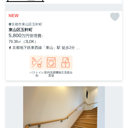
NEW
京都市東山区五軒町
東山区五軒町
5,800
万円
管理費
-
79.38㎡（3LDK）
京都地下鉄東西線「東山」駅 徒歩2分
京阪本線「三条」駅 徒歩9分
バストイレ
室内洗濯機
独立洗面台
別
置場