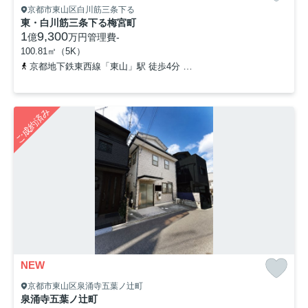
京都市東山区白川筋三条下る
東・白川筋三条下る梅宮町
1
9,300
億
万円
管理費
-
100.81㎡（5K）
京都地下鉄東西線「東山」駅 徒歩4分
京阪本線「三条」駅 徒歩12
ご成約済み
NEW
京都市東山区泉涌寺五葉ノ辻町
泉涌寺五葉ノ辻町