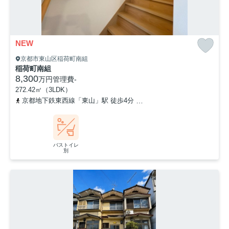
NEW
京都市東山区稲荷町南組
稲荷町南組
8,300
万円
管理費
-
272.42㎡（3LDK）
京都地下鉄東西線「東山」駅 徒歩4分
京阪本線「三条」駅 徒歩10
バストイレ
別