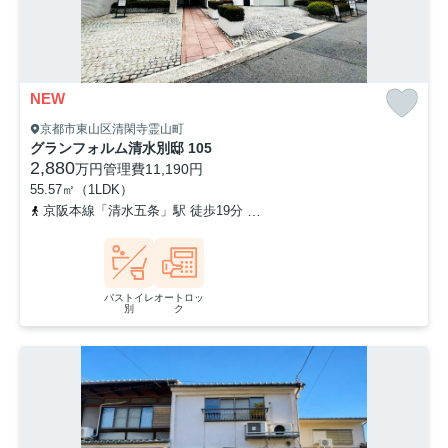
NEW
京都市東山区清閑寺霊山町
グランフォルム清水別邸 105
2,880
万円
管理費
11,190円
55.57㎡（1LDK）
京阪本線「清水五条」駅 徒歩19分
京阪本線「祇園四条」駅 徒歩1
バストイレ
オートロッ
別
ク