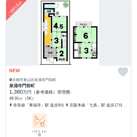
ご成約済み
NEW
京都市東山区泉涌寺門前町
泉涌寺門前町
1,380
万円（参考価格）
管理費
-
49.91㎡（5K）
奈良線「東福寺」駅 徒歩8分
京阪本線「七条」駅 徒歩17分
京阪
バストイレ
別