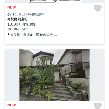
NEW
京都市東山区今熊野剣宮町
今熊野剣宮町
1,880
万円
管理費
-
106.10㎡（4K）
奈良線「東福寺」駅 徒歩11分
京阪本線「七条」駅 徒歩19分
京
NEW