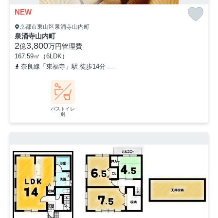
NEW
京都市東山区泉涌寺山内町
泉涌寺山内町
2
3,800
億
万円
管理費
-
167.59㎡（6LDK）
奈良線「東福寺」駅 徒歩14分
京阪本線「鳥羽街道」駅 徒歩25分
バストイレ
別