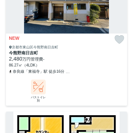
NEW
京都市東山区今熊野南日吉町
今熊野南日吉町
2,480
万円
管理費
-
86.27㎡（4LDK）
奈良線「東福寺」駅 徒歩16分
京阪本線「七条」駅 徒歩15分
京
バストイレ
別