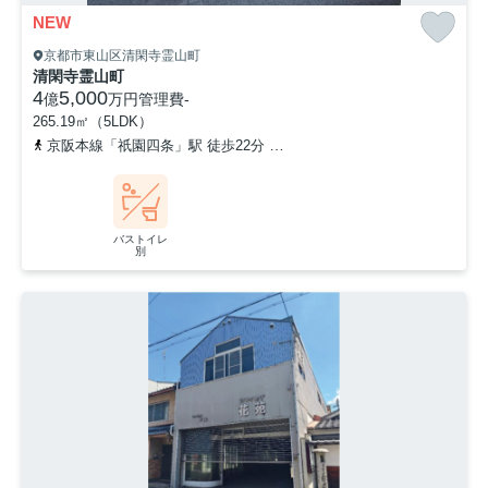
NEW
京都市東山区清閑寺霊山町
清閑寺霊山町
4
5,000
億
万円
管理費
-
265.19㎡（5LDK）
京阪本線「祇園四条」駅 徒歩22分
京都地下鉄東西線「蹴上」駅 徒
バストイレ
別