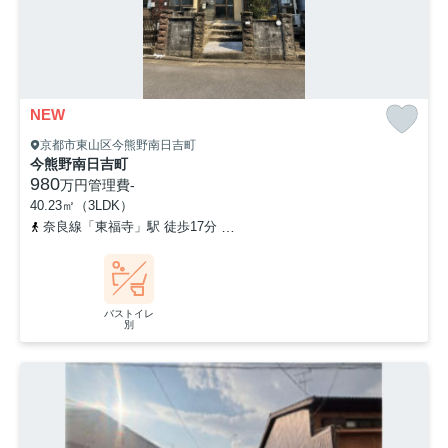
NEW
京都市東山区今熊野南日吉町
今熊野南日吉町
980
万円
管理費
-
40.23㎡（3LDK）
奈良線「東福寺」駅 徒歩17分
京阪本線「七条」駅 徒歩23分
京
バストイレ
別