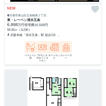
NEW
京都市東山区五条橋東２丁目
東・レーベン清水五条
6,998
万円
管理費
16,500円
58.65㎡（1LDK）
京阪本線「清水五条」駅 徒歩2分
阪急京都本線「京都河原町」駅 徒
バストイレ
TVモニタ
オートロッ
エレベータ
別
付きインタ
ク
ー
ーホン