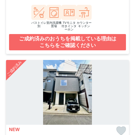
バストイレ
室内洗濯機
TVモニタ
カウンター
別
置場
付きインタ
キッチン
ーホン
ご成約済みのおうちを掲載している理由は
こちらをご確認ください
ご成約済み
NEW