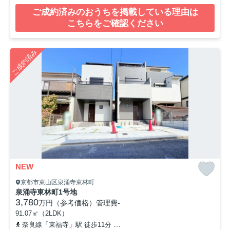
ご成約済みのおうちを掲載している理由は
こちらをご確認ください
ご成約済み
NEW
京都市東山区泉涌寺東林町
泉涌寺東林町1号地
3,780
万円（参考価格）
管理費
-
91.07㎡（2LDK）
奈良線「東福寺」駅 徒歩11分
京阪本線「鳥羽街道」駅 徒歩22分