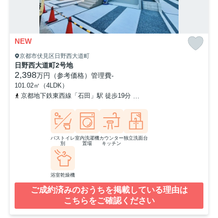
NEW
京都市伏見区日野西大道町
日野西大道町2号地
2,398
万円（参考価格）
管理費
-
101.02㎡（4LDK）
京都地下鉄東西線「石田」駅 徒歩19分
奈良線「六地蔵」駅 徒歩2
バストイレ
室内洗濯機
カウンター
独立洗面台
別
置場
キッチン
浴室乾燥機
ご成約済みのおうちを掲載している理由は
こちらをご確認ください