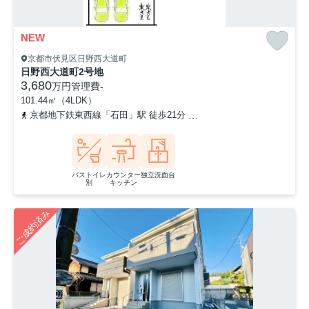
NEW
京都市伏見区日野西大道町
日野西大道町2号地
3,680
万円
管理費
-
101.44㎡（4LDK）
京都地下鉄東西線「石田」駅 徒歩21分
奈良線「六地蔵」駅 徒歩3
バストイレ
カウンター
独立洗面台
別
キッチン
ご成約済み