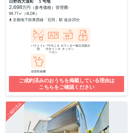
日野西大道町 １号地
2,698
万円（参考価格）
管理費
-
99.77㎡（4LDK）
京都地下鉄東西線「石田」駅 徒歩20分
バストイレ
TVモニタ
カウンター
独立洗面台
別
付きインタ
キッチン
ーホン
浴室乾燥機
ご成約済みのおうちを掲載している理由は
こちらをご確認ください
ご成約済み