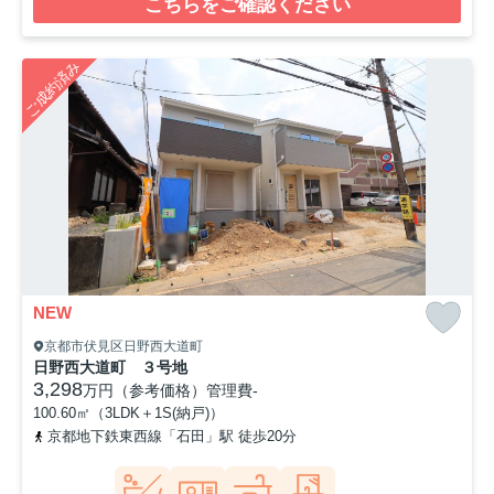
こちらをご確認ください
ご成約済み
NEW
京都市伏見区日野西大道町
日野西大道町 ３号地
3,298
万円（参考価格）
管理費
-
100.60㎡（3LDK＋1S(納戸)）
京都地下鉄東西線「石田」駅 徒歩20分