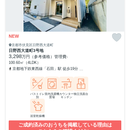
NEW
京都市伏見区日野西大道町
日野西大道町3号地
3,298
万円（参考価格）
管理費
-
100.60㎡（4LDK）
京都地下鉄東西線「石田」駅 徒歩19分
奈良線「六地蔵」駅 徒歩2
バストイレ
室内洗濯機
カウンター
独立洗面台
別
置場
キッチン
浴室乾燥機
ご成約済みのおうちを掲載している理由は