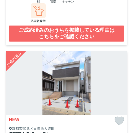
別
置場
キッチン
浴室乾燥機
ご成約済みのおうちを掲載している理由は
こちらをご確認ください
ご成約済み
NEW
京都市伏見区日野西大道町