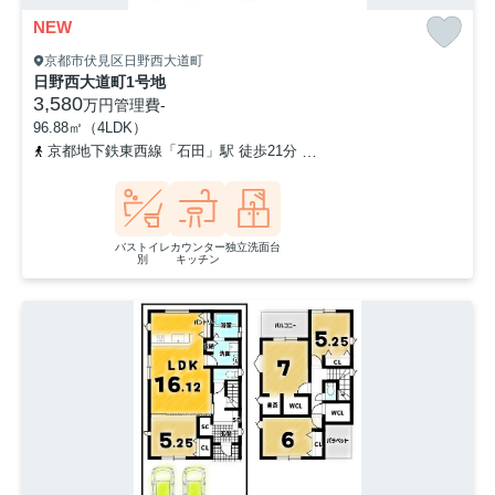
NEW
京都市伏見区日野西大道町
日野西大道町1号地
3,580
万円
管理費
-
96.88㎡（4LDK）
京都地下鉄東西線「石田」駅 徒歩21分
奈良線「六地蔵」駅 徒歩3
バストイレ
カウンター
独立洗面台
別
キッチン