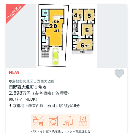
ご成約済み
NEW
京都市伏見区日野西大道町
日野西大道町１号地
2,698
万円（参考価格）
管理費
-
99.77㎡（4LDK）
京都地下鉄東西線「石田」駅 徒歩19分
奈良線「六地蔵」駅 徒歩2
バストイレ
室内洗濯機
カウンター
独立洗面台