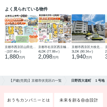
よく見られている物件
京都市西京区山田北山田町
京都市右京区西京極中沢町
京都市西京区大枝北沓掛町５丁目
- (107.46㎡)
4LDK (77.88㎡)
3LDK (90.34㎡)
2
1,880
2,098
1,940
万円
万円
万円
【戸建(売買)】京都市伏見区の一覧
日野西大道町 １号地