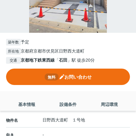
予定
築年数
京都府京都市伏見区日野西大道町
所在地
京都地下鉄東西線
「
石田
」駅 徒歩20分
交通
お問い合わせ
無料
基本情報
設備条件
周辺環境
日野西大道町 １号地
物件名
-
向き