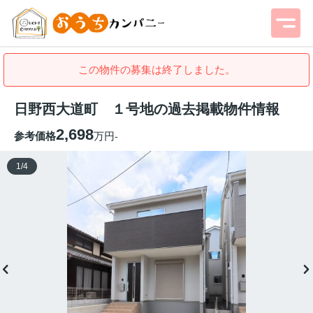
この物件の募集は終了しました。
日野西大道町 １号地の過去掲載物件情報
2,698
参考価格
万円
-
1
/
4