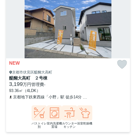
NEW
京都市伏見区醍醐大高町
醍醐大高町 ２号棟
3,199
万円
管理費
-
93.36㎡（4LDK）
京都地下鉄東西線「小野」駅 徒歩14分
奈良線「六地蔵」駅 徒歩5
バストイレ
室内洗濯機
カウンター
浴室乾燥機
別
置場
キッチン