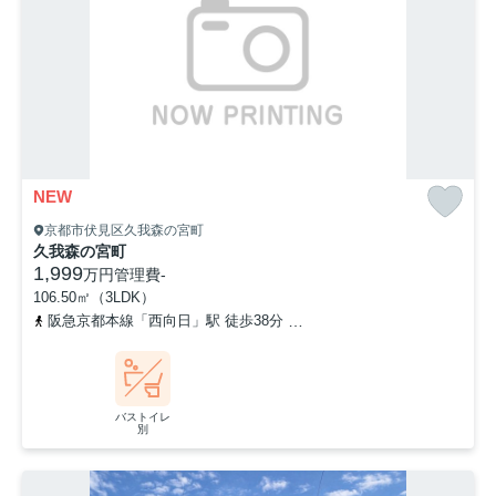
NEW
京都市伏見区久我森の宮町
久我森の宮町
1,999
万円
管理費
-
106.50㎡（3LDK）
阪急京都本線「西向日」駅 徒歩38分
東海道本線「向日町」駅 徒歩
バストイレ
別