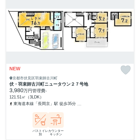
NEW
京都市伏見区羽束師古川町
伏・羽束師古川町ニュータウン２７号地
3,980
万円
管理費
-
121.51㎡（3LDK）
東海道本線「長岡京」駅 徒歩35分
「樋爪口」バス停下車 徒歩分
バストイレ
カウンター
別
キッチン