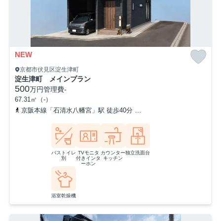
NEW
京都市伏見区淀生津町
淀生津町 メインプラン
500
万円
管理費
-
67.31㎡（-）
京阪本線「石清水八幡宮」駅 徒歩40分
「藤和田」バス停下車 徒
バストイレ
TVモニタ
カウンター
独立洗面台
別
付きインタ
キッチン
ーホン
浴室乾燥機