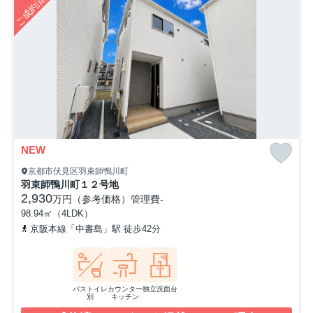
ご成約済み
NEW
京都市伏見区羽束師鴨川町
羽束師鴨川町１２号地
2,930
万円（参考価格）
管理費
-
98.94㎡（4LDK）
京阪本線「中書島」駅 徒歩42分
バストイレ
カウンター
独立洗面台
別
キッチン