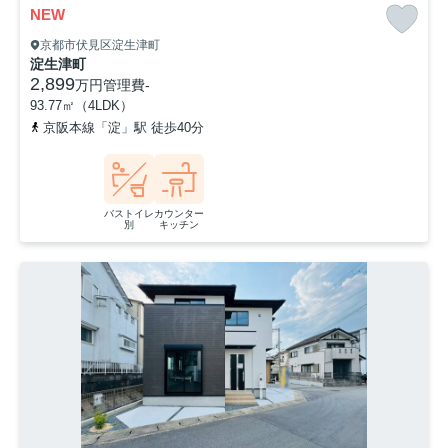
NEW
京都市伏見区淀生津町
淀生津町
2,899
万円
管理費
-
93.77㎡（4LDK）
京阪本線「淀」駅 徒歩40分
バストイレ
カウンター
別
キッチン