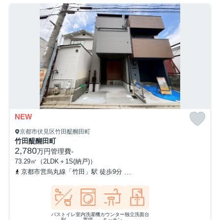
NEW
京都市伏見区竹田醍醐田町
竹田醍醐田町
2,780
万円
管理費
-
73.29㎡（2LDK＋1S(納戸)）
京都市営烏丸線「竹田」駅 徒歩9分
近鉄京都線「竹田」駅 徒歩9分
バストイレ
室内洗濯機
カウンター
独立洗面台
別
置場
キッチン