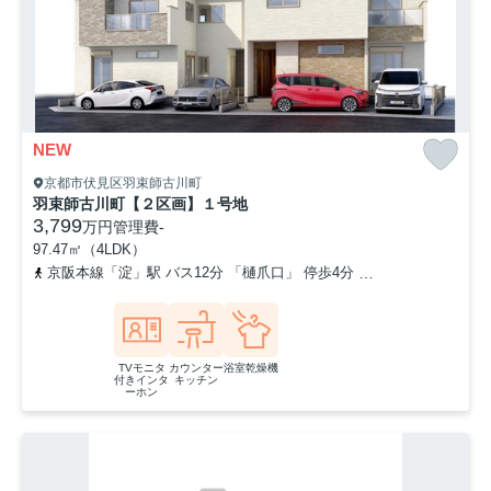
NEW
京都市伏見区羽束師古川町
羽束師古川町【２区画】１号地
3,799
万円
管理費
-
97.47㎡（4LDK）
京阪本線「淀」駅 バス12分 「樋爪口」 停歩4分
東海道本線「長岡京
TVモニタ
カウンター
浴室乾燥機
付きインタ
キッチン
ーホン