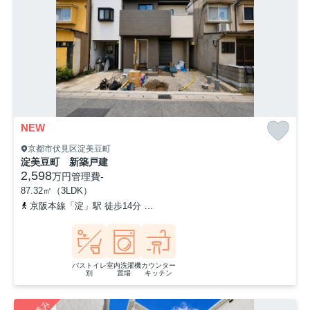
NEW
京都市伏見区淀美豆町
淀美豆町 新築戸建
2,598
万円
管理費
-
87.32㎡（3LDK）
京阪本線「淀」駅 徒歩14分
京阪本線「石清水八幡宮」駅 徒歩37分
バストイレ
室内洗濯機
カウンター
別
置場
キッチン