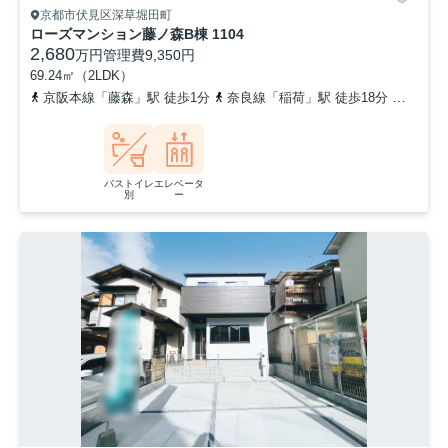
京都市伏見区深草堀田町
ローズマンション藤ノ森B棟 1104
2,680
万円
管理費
9,350円
69.24㎡（2LDK）
京阪本線「藤森」駅 徒歩1分
奈良線「稲荷」駅 徒歩18分
京都市
バストイレ
エレベータ
別
ー