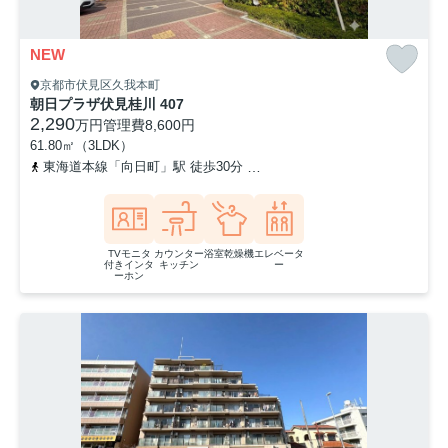
NEW
京都市伏見区久我本町
朝日プラザ伏見桂川 407
2,290
万円
管理費
8,600円
61.80㎡（3LDK）
東海道本線「向日町」駅 徒歩30分
東海道本線「桂川」駅 徒歩33分
TVモニタ
カウンター
浴室乾燥機
エレベータ
付きインタ
キッチン
ー
ーホン