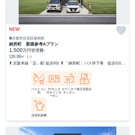
NEW
京都市伏見区納所町
納所町 新築参考Aプラン
1,500
万円
管理費
-
126.08㎡（-）
京阪本線「淀」駅 徒歩9分
「納所町」バス停下車 徒歩5分
東海
バストイレ
TVモニタ
カウンター
独立洗面台
別
付きインタ
キッチン
ーホン
浴室乾燥機