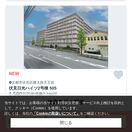
NEW
京都市伏見区横大路天王前
伏見日光ハイツ2号棟 505
1,580
万円
管理費
7,290円
79.25㎡（4LDK）
検索条件を変更
当サイトでは、お客様の当サイト利用状況把握、サービス向上検討を目的と
京阪本線「中書島」駅 徒歩25分
京阪本線「淀」駅 徒歩41分
阪
して、クッキー（Cookie）を使用しています。
詳しくは、当社の
「Cookieの取扱いについて」
をご確認ください。
閉じる