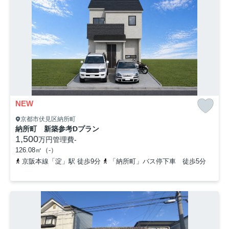
NEW
京都市伏見区納所町
納所町 新築参考Dプラン
1,500
万円
管理費
-
126.08㎡（-）
京阪本線「淀」駅 徒歩9分
「納所町」バス停下車 徒歩5分