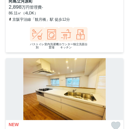
向島立河原町
2,898
万円
管理費
-
86.11㎡（4LDK）
京阪宇治線「観月橋」駅 徒歩12分
バストイレ
室内洗濯機
カウンター
独立洗面台
別
置場
キッチン
NEW