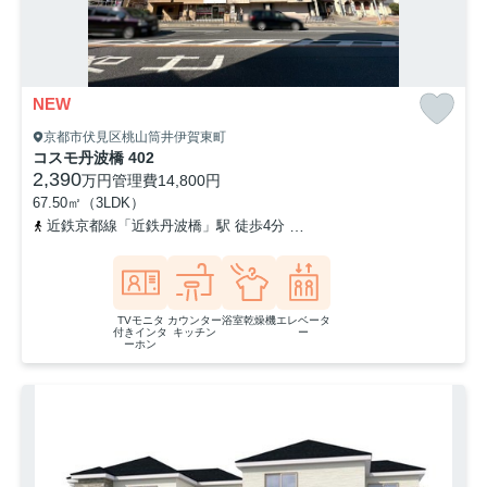
NEW
京都市伏見区桃山筒井伊賀東町
コスモ丹波橋 402
2,390
万円
管理費
14,800円
67.50㎡（3LDK）
近鉄京都線「近鉄丹波橋」駅 徒歩4分
京阪本線「丹波橋」駅 徒歩5
TVモニタ
カウンター
浴室乾燥機
エレベータ
付きインタ
キッチン
ー
ーホン