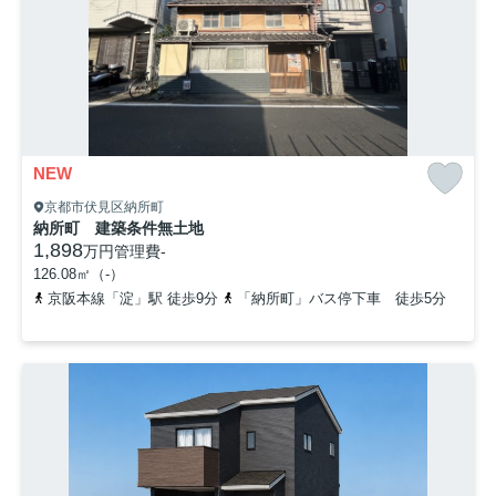
NEW
京都市伏見区納所町
納所町 建築条件無土地
1,898
万円
管理費
-
126.08㎡（-）
京阪本線「淀」駅 徒歩9分
「納所町」バス停下車 徒歩5分