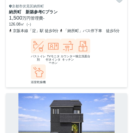
京都市伏見区納所町
納所町 新築参考Cプラン
1,500
万円
管理費
-
126.08㎡（-）
京阪本線「淀」駅 徒歩9分
「納所町」バス停下車 徒歩5分
バストイレ
TVモニタ
カウンター
独立洗面台
別
付きインタ
キッチン
ーホン
浴室乾燥機