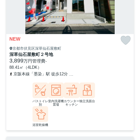
NEW
京都市伏見区深草仙石屋敷町
深草仙石屋敷町２号地
3,899
万円
管理費
-
88.41㎡（4LDK）
京阪本線「墨染」駅 徒歩12分
近鉄京都線「伏見」駅 徒歩12分
バストイレ
室内洗濯機
カウンター
独立洗面台
別
置場
キッチン
浴室乾燥機