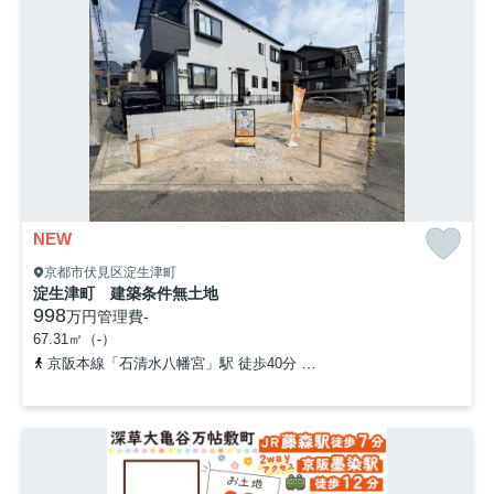
NEW
京都市伏見区淀生津町
淀生津町 建築条件無土地
998
万円
管理費
-
67.31㎡（-）
京阪本線「石清水八幡宮」駅 徒歩40分
「藤和田」バス停下車 徒