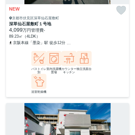
NEW
京都市伏見区深草仙石屋敷町
深草仙石屋敷町１号地
4,099
万円
管理費
-
89.23㎡（4LDK）
京阪本線「墨染」駅 徒歩12分
近鉄京都線「伏見」駅 徒歩12分
バストイレ
室内洗濯機
カウンター
独立洗面台
別
置場
キッチン
浴室乾燥機