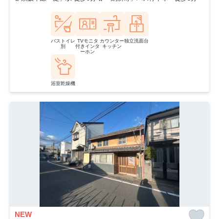
バストイレ
TVモニタ
カウンター
独立洗面台
別
付きインタ
キッチン
ーホン
浴室乾燥機
NEW