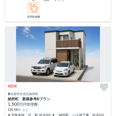
浴室乾燥機
NEW
京都市伏見区納所町
納所町 新築参考Bプラン
1,500
万円
管理費
-
126.08㎡（-）
京阪本線「淀」駅 徒歩9分
「納所町」バス停下車 徒歩5分