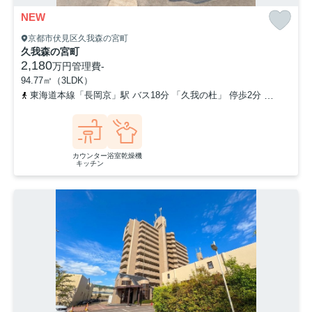
NEW
京都市伏見区久我森の宮町
久我森の宮町
2,180
万円
管理費
-
94.77㎡（3LDK）
東海道本線「長岡京」駅 バス18分 「久我の杜」 停歩2分
京阪本線
カウンター
浴室乾燥機
キッチン