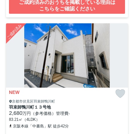
ご成約済みのおうちを掲載している理由は
こちらをご確認ください
ご成約済み
NEW
京都市伏見区羽束師鴨川町
羽束師鴨川町１３号地
2,680
万円（参考価格）
管理費
-
83.21㎡（4LDK）
京阪本線「中書島」駅 徒歩42分