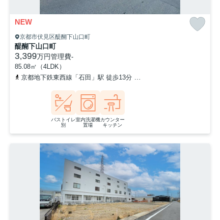
NEW
京都市伏見区醍醐下山口町
醍醐下山口町
3,399
万円
管理費
-
85.08㎡（4LDK）
京都地下鉄東西線「石田」駅 徒歩13分
京都地下鉄東西線「醍醐」駅
バストイレ
室内洗濯機
カウンター
別
置場
キッチン