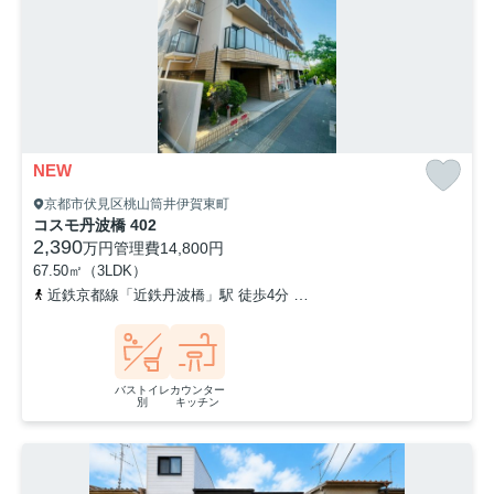
NEW
京都市伏見区桃山筒井伊賀東町
コスモ丹波橋 402
2,390
万円
管理費
14,800円
67.50㎡（3LDK）
近鉄京都線「近鉄丹波橋」駅 徒歩4分
京阪本線「丹波橋」駅 徒歩4
バストイレ
カウンター
別
キッチン