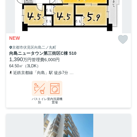
NEW
京都市伏見区向島二ノ丸町
向島ニュータウン第三街区C棟 510
1,390
万円
管理費
6,000円
64.50㎡（3LDK）
近鉄京都線「向島」駅 徒歩7分
京阪宇治線「観月橋」駅 徒歩18分
バストイレ
室内洗濯機
別
置場